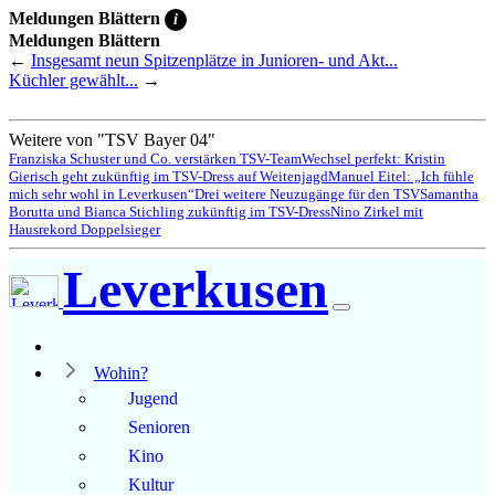
Meldungen Blättern
i
Meldungen Blättern
←
Insgesamt neun Spitzenplätze in Junioren- und Akt...
Küchler gewählt...
→
Weitere von "TSV Bayer 04"
Franziska Schuster und Co. verstärken TSV-Team
Wechsel perfekt: Kristin
Gierisch geht zukünftig im TSV-Dress auf Weitenjagd
Manuel Eitel: „Ich fühle
mich sehr wohl in Leverkusen“
Drei weitere Neuzugänge für den TSV
Samantha
Borutta und Bianca Stichling zukünftig im TSV-Dress
Nino Zirkel mit
Hausrekord Doppelsieger
Leverkusen
Wohin?
Jugend
Senioren
Kino
Kultur