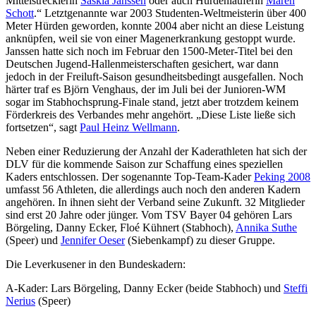
Mittelstrecklerin
Saskia Janssen
oder auch Hürdenläuferin
Maren
Schott
.“ Letztgenannte war 2003 Studenten-Weltmeisterin über 400
Meter Hürden geworden, konnte 2004 aber nicht an diese Leistung
anknüpfen, weil sie von einer Magenerkrankung gestoppt wurde.
Janssen hatte sich noch im Februar den 1500-Meter-Titel bei den
Deutschen Jugend-Hallenmeisterschaften gesichert, war dann
jedoch in der Freiluft-Saison gesundheitsbedingt ausgefallen. Noch
härter traf es Björn Venghaus, der im Juli bei der Junioren-WM
sogar im Stabhochsprung-Finale stand, jetzt aber trotzdem keinem
Förderkreis des Verbandes mehr angehört. „Diese Liste ließe sich
fortsetzen“, sagt
Paul Heinz Wellmann
.
Neben einer Reduzierung der Anzahl der Kaderathleten hat sich der
DLV für die kommende Saison zur Schaffung eines speziellen
Kaders entschlossen. Der sogenannte Top-Team-Kader
Peking 2008
umfasst 56 Athleten, die allerdings auch noch den anderen Kadern
angehören. In ihnen sieht der Verband seine Zukunft. 32 Mitglieder
sind erst 20 Jahre oder jünger. Vom TSV Bayer 04 gehören Lars
Börgeling, Danny Ecker, Floé Kühnert (Stabhoch),
Annika Suthe
(Speer) und
Jennifer Oeser
(Siebenkampf) zu dieser Gruppe.
Die Leverkusener in den Bundeskadern:
A-Kader: Lars Börgeling, Danny Ecker (beide Stabhoch) und
Steffi
Nerius
(Speer)