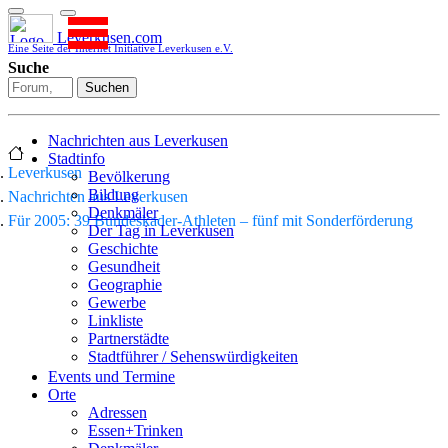
Leverkusen.com
Eine Seite der Internet Initiative Leverkusen e.V.
Suche
Suchen
Nachrichten aus Leverkusen
Stadtinfo
Leverkusen
Bevölkerung
Bildung
Nachrichten aus Leverkusen
Denkmäler
Für 2005: 39 Bundeskader-Athleten – fünf mit Sonderförderung
Der Tag in Leverkusen
Geschichte
Gesundheit
Geographie
Gewerbe
Linkliste
Partnerstädte
Stadtführer / Sehenswürdigkeiten
Stadtplan
Events und Termine
Stadtteile
Orte
Sport
Adressen
Who is who
Essen+Trinken
Wohnen