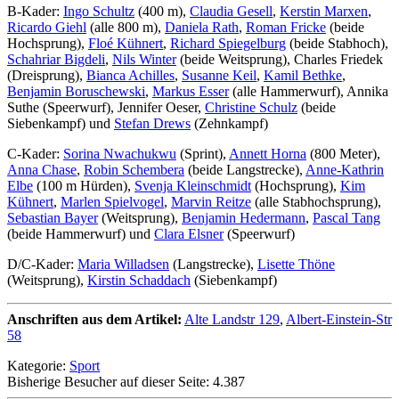
B-Kader:
Ingo Schultz
(400 m),
Claudia Gesell
,
Kerstin Marxen
,
Ricardo Giehl
(alle 800 m),
Daniela Rath
,
Roman Fricke
(beide
Hochsprung),
Floé Kühnert
,
Richard Spiegelburg
(beide Stabhoch),
Schahriar Bigdeli
,
Nils Winter
(beide Weitsprung), Charles Friedek
(Dreisprung),
Bianca Achilles
,
Susanne Keil
,
Kamil Bethke
,
Benjamin Boruschewski
,
Markus Esser
(alle Hammerwurf), Annika
Suthe (Speerwurf), Jennifer Oeser,
Christine Schulz
(beide
Siebenkampf) und
Stefan Drews
(Zehnkampf)
C-Kader:
Sorina Nwachukwu
(Sprint),
Annett Horna
(800 Meter),
Anna Chase
,
Robin Schembera
(beide Langstrecke),
Anne-Kathrin
Elbe
(100 m Hürden),
Svenja Kleinschmidt
(Hochsprung),
Kim
Kühnert
,
Marlen Spielvogel
,
Marvin Reitze
(alle Stabhochsprung),
Sebastian Bayer
(Weitsprung),
Benjamin Hedermann
,
Pascal Tang
(beide Hammerwurf) und
Clara Elsner
(Speerwurf)
D/C-Kader:
Maria Willadsen
(Langstrecke),
Lisette Thöne
(Weitsprung),
Kirstin Schaddach
(Siebenkampf)
Anschriften aus dem Artikel:
Alte Landstr 129
,
Albert-Einstein-Str
58
Kategorie:
Sport
Bisherige Besucher auf dieser Seite: 4.387