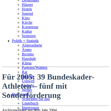
Denkmäler
Häuser
Hotels
Jugend
Kino
Kirche
Kongresse
Kultur
Senioren
Stadtführer
Politik + Statistik
Straßen
Abgeordnete
Ämter
Bezirke
Haushalt
Klima
Parteien/Wahlen
Rat
Für 2005: 39 Bundeskader-
Statistik
Umwelt
Athleten – fünf mit
Verkehr
Wetter
Sonderförderung
Der Verein
Schreiben Sie uns
Gästebuch
Impressum
Archivmeldung aus dem Jahr 2004