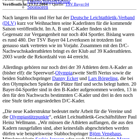
Datenschutzerklärung
Veröffentlicht: 23.12.2004
// Quelle:
TSV Bayer 04
Sponsoren
Nach langem Hin und Her hat der
Deutsche Leichtathletik-Verband
(DLV)
kurz vor Weihnachten seine Kaderlisten für die kommende
Saison veröffentlicht. Im A, B und C-Kader finden sich im
Gegensatz zur Vergangenheit nur noch 404 Sportler. Bislang waren
es rund 480. Der TSV Bayer 04 Leverkusen ist trotzdem fast
genauso stark vertreten wie im Vorjahr. Zusammen mit den D/C-
Nachwuchskaderathleten bringt es der Klub auf 39 Kaderathleten.
2003 wurde die Rekordzahl von 44 erreicht.
Allerdings gehören nur noch drei der 39 Athleten dem A-Kader an
(bisher elf): die Speerwurf-
Olympia
zweite Steffi Nerius sowie die
beiden Stabhochspringer
Danny Ecker
und
Lars Börgeling
, die bei
den Olympischen Spielen die Plätze fünf und sechs belegt hatten. 20
Bayer-04-Sportler sind in den B-Kader aufgenommen worden, 13 in
den für den Nachwuchs bestimmten C-Kader und drei in den noch
eine Stufe tiefer angesiedelten D/C-Kader.
„Die neue Kaderstruktur bedeutet mehr Arbeit für die Vereine und
die
Olympiastützpunkte
“, erklärt Leichtathletik-Geschäftsführer Paul
Heinz Wellmann. „Wir müssen die Athleten auffangen, die aus den
Kadern rausgefallen sind, aber keinesfalls abgeschrieben werden
dürfen wie beispielsweise Stabhochspringer
Björn Venghaus
,