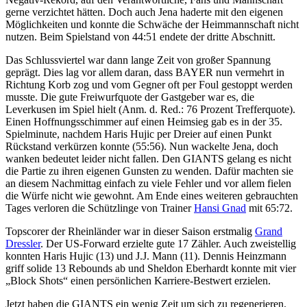
gerne verzichtet hätten. Doch auch Jena haderte mit den eigenen
Möglichkeiten und konnte die Schwäche der Heimmannschaft nicht
nutzen. Beim Spielstand von 44:51 endete der dritte Abschnitt.
Das Schlussviertel war dann lange Zeit von großer Spannung
geprägt. Dies lag vor allem daran, dass BAYER nun vermehrt in
Richtung Korb zog und vom Gegner oft per Foul gestoppt werden
musste. Die gute Freiwurfquote der Gastgeber war es, die
Leverkusen im Spiel hielt (Anm. d. Red.: 76 Prozent Trefferquote).
Einen Hoffnungsschimmer auf einen Heimsieg gab es in der 35.
Spielminute, nachdem Haris Hujic per Dreier auf einen Punkt
Rückstand verkürzen konnte (55:56). Nun wackelte Jena, doch
wanken bedeutet leider nicht fallen. Den GIANTS gelang es nicht
die Partie zu ihren eigenen Gunsten zu wenden. Dafür machten sie
an diesem Nachmittag einfach zu viele Fehler und vor allem fielen
die Würfe nicht wie gewohnt. Am Ende eines weiteren gebrauchten
Tages verloren die Schützlinge von Trainer
Hansi Gnad
mit 65:72.
Topscorer der Rheinländer war in dieser Saison erstmalig
Grand
Dressler
. Der US-Forward erzielte gute 17 Zähler. Auch zweistellig
konnten Haris Hujic (13) und J.J. Mann (11). Dennis Heinzmann
griff solide 13 Rebounds ab und Sheldon Eberhardt konnte mit vier
„Block Shots“ einen persönlichen Karriere-Bestwert erzielen.
Jetzt haben die GIANTS ein wenig Zeit um sich zu regenerieren.