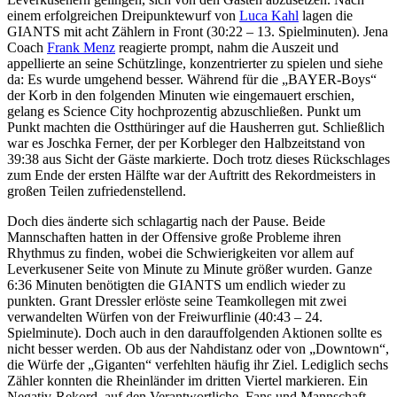
einem erfolgreichen Dreipunktewurf von
Luca Kahl
lagen die
GIANTS mit acht Zählern in Front (30:22 – 13. Spielminuten). Jena
Coach
Frank Menz
reagierte prompt, nahm die Auszeit und
appellierte an seine Schützlinge, konzentrierter zu spielen und siehe
da: Es wurde umgehend besser. Während für die „BAYER-Boys“
der Korb in den folgenden Minuten wie eingemauert erschien,
gelang es Science City hochprozentig abzuschließen. Punkt um
Punkt machten die Ostthüringer auf die Hausherren gut. Schließlich
war es Joschka Ferner, der per Korbleger den Halbzeitstand von
39:38 aus Sicht der Gäste markierte. Doch trotz dieses Rückschlages
zum Ende der ersten Hälfte war der Auftritt des Rekordmeisters in
großen Teilen zufriedenstellend.
Doch dies änderte sich schlagartig nach der Pause. Beide
Mannschaften hatten in der Offensive große Probleme ihren
Rhythmus zu finden, wobei die Schwierigkeiten vor allem auf
Leverkusener Seite von Minute zu Minute größer wurden. Ganze
6:36 Minuten benötigten die GIANTS um endlich wieder zu
punkten. Grant Dressler erlöste seine Teamkollegen mit zwei
verwandelten Würfen von der Freiwurflinie (40:43 – 24.
Spielminute). Doch auch in den darauffolgenden Aktionen sollte es
nicht besser werden. Ob aus der Nahdistanz oder von „Downtown“,
die Würfe der „Giganten“ verfehlten häufig ihr Ziel. Lediglich sechs
Zähler konnten die Rheinländer im dritten Viertel markieren. Ein
Negativ-Rekord, auf den Verantwortliche, Fans und Mannschaft