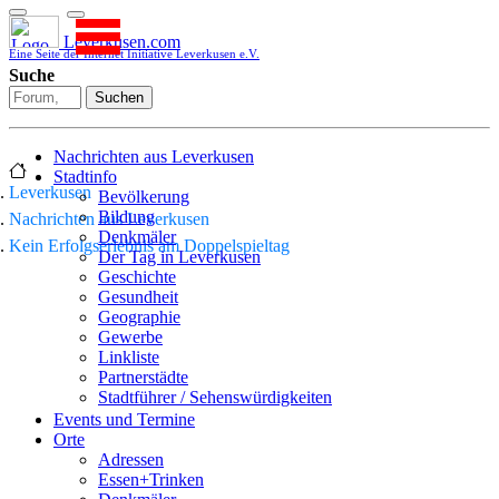
Leverkusen.com
Eine Seite der Internet Initiative Leverkusen e.V.
Suche
Suchen
Nachrichten aus Leverkusen
Stadtinfo
Leverkusen
Bevölkerung
Bildung
Nachrichten aus Leverkusen
Denkmäler
Kein Erfolgserlebnis am Doppelspieltag
Der Tag in Leverkusen
Geschichte
Gesundheit
Geographie
Gewerbe
Linkliste
Partnerstädte
Stadtführer / Sehenswürdigkeiten
Stadtplan
Events und Termine
Stadtteile
Orte
Sport
Adressen
Who is who
Essen+Trinken
Wohnen