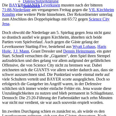
Datenschutzerklärung
Die
BAYER GIANTS Leverkusen
mussten nach der bitteren
Sponsoren
71:88-Niederlage
am vergangenen Freitag gegen die
VfL Kirchheim
Knights
eine weitere Pleite hinnehmen. Der Rekordmeister unterlag
zum Abschluss des Doppelspieltags mit 65:72 gegen
Science City
Jena
.
Doch obwohl die Niederlage am 5. Spieltag gegen Jena nicht ganz
so drastisch ausfiel wie gegen Kirchheim, ähnelten sich beide
Partien vom Spielverlauf. Auch gegen die Gäste gelang der
Leverkusener Starting-Five, bestehend aus
Wyatt Lohaus
,
Haris
Hujic
,
J.J. Mann
, Grant Dressler und
Dennis Heinzmann
, ein guter
Start. Schnell versuchten die „Giganten“, dem Spiel ihren Stempel
aufzudrücken und dies gelang vor allem aufgrund der gefährlichen
Offensive, die von Science City nicht zu bremsen war. Dabei
zeichneten sich die GIANTS vor allem wieder dadurch aus, dass sie
schwer auszurechnen sind. Die Punktelast wurde einmal mehr auf
viele Schultern verteilt und BAYER scorte ausgeglichen. Doch so
erfolgreich die Gastgeber im Angriff waren, in der Defensive
schlichen sich immer wieder einfache Fehler ein. Jena wusste diese
Unzulänglichkeiten zu nutzen und blieb permanent in Schlagdistanz.
Dennoch: Die 25:20-Führung der Farbenstädter nach zehn Minuten
war nicht nur verdient, sie war auch souverän erspielt worden.
Im zweiten Durchgang schien es zunächst so, als würde es den
Leverkusenern gelingen, sich von den Gästen abzusetzen. Nach