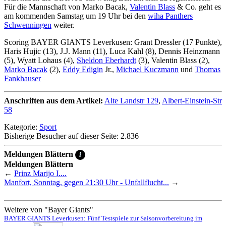
Für die Mannschaft von Marko Bacak,
Valentin Blass
& Co. geht es
am kommenden Samstag um 19 Uhr bei den
wiha Panthers
Schwenningen
weiter.
Scoring BAYER GIANTS Leverkusen: Grant Dressler (17 Punkte),
Haris Hujic (13), J.J. Mann (11), Luca Kahl (8), Dennis Heinzmann
(5), Wyatt Lohaus (4),
Sheldon Eberhardt
(3), Valentin Blass (2),
Marko Bacak
(2),
Eddy Edigin
Jr.,
Michael Kuczmann
und
Thomas
Fankhauser
Anschriften aus dem Artikel:
Alte Landstr 129
,
Albert-Einstein-Str
58
Kategorie:
Sport
Bisherige Besucher auf dieser Seite: 2.836
Meldungen Blättern
i
Meldungen Blättern
←
Prinz Marijo I....
Manfort, Sonntag, gegen 21:30 Uhr - Unfallflucht...
→
Weitere von "Bayer Giants"
BAYER GIANTS Leverkusen: Fünf Testspiele zur Saisonvorbereitung im