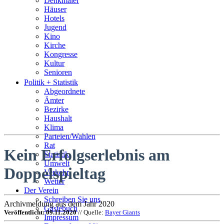
Denkmäler
Häuser
Hotels
Jugend
Kino
Kirche
Kongresse
Kultur
Senioren
Stadtführer
Politik + Statistik
Straßen
Abgeordnete
Ämter
Bezirke
Haushalt
Klima
Parteien/Wahlen
Rat
Kein Erfolgserlebnis am
Statistik
Umwelt
Doppelspieltag
Verkehr
Wetter
Der Verein
Schreiben Sie uns
Archivmeldung aus dem Jahr 2020
Gästebuch
Veröffentlicht: 09.11.2020
// Quelle:
Bayer Giants
Impressum