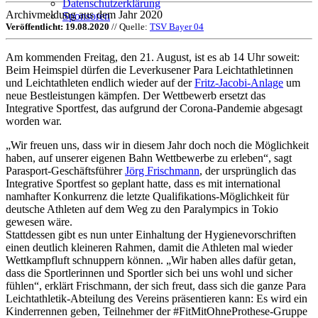
Datenschutzerklärung
Archivmeldung aus dem Jahr 2020
Sponsoren
Veröffentlicht: 19.08.2020
// Quelle:
TSV Bayer 04
Am kommenden Freitag, den 21. August, ist es ab 14 Uhr soweit:
Beim Heimspiel dürfen die Leverkusener Para Leichtathletinnen
und Leichtathleten endlich wieder auf der
Fritz-Jacobi-Anlage
um
neue Bestleistungen kämpfen. Der Wettbewerb ersetzt das
Integrative Sportfest, das aufgrund der Corona-Pandemie abgesagt
worden war.
„Wir freuen uns, dass wir in diesem Jahr doch noch die Möglichkeit
haben, auf unserer eigenen Bahn Wettbewerbe zu erleben“, sagt
Parasport-Geschäftsführer
Jörg Frischmann
, der ursprünglich das
Integrative Sportfest so geplant hatte, dass es mit international
namhafter Konkurrenz die letzte Qualifikations-Möglichkeit für
deutsche Athleten auf dem Weg zu den Paralympics in Tokio
gewesen wäre.
Stattdessen gibt es nun unter Einhaltung der Hygienevorschriften
einen deutlich kleineren Rahmen, damit die Athleten mal wieder
Wettkampfluft schnuppern können. „Wir haben alles dafür getan,
dass die Sportlerinnen und Sportler sich bei uns wohl und sicher
fühlen“, erklärt Frischmann, der sich freut, dass sich die ganze Para
Leichtathletik-Abteilung des Vereins präsentieren kann: Es wird ein
Kinderrennen geben, Teilnehmer der #FitMitOhneProthese-Gruppe