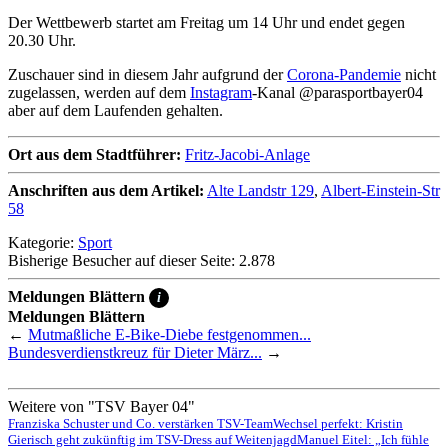
Der Wettbewerb startet am Freitag um 14 Uhr und endet gegen
20.30 Uhr.
Zuschauer sind in diesem Jahr aufgrund der
Corona-Pandemie
nicht
zugelassen, werden auf dem
Instagram
-Kanal @parasportbayer04
aber auf dem Laufenden gehalten.
Ort aus dem Stadtführer:
Fritz-Jacobi-Anlage
Anschriften aus dem Artikel:
Alte Landstr 129
,
Albert-Einstein-Str
58
Kategorie:
Sport
Bisherige Besucher auf dieser Seite: 2.878
Meldungen Blättern
i
Meldungen Blättern
←
Mutmaßliche E-Bike-Diebe festgenommen...
Bundesverdienstkreuz für Dieter März...
→
Weitere von "TSV Bayer 04"
Franziska Schuster und Co. verstärken TSV-Team
Wechsel perfekt: Kristin
Gierisch geht zukünftig im TSV-Dress auf Weitenjagd
Manuel Eitel: „Ich fühle