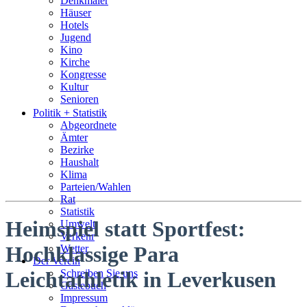
Denkmäler
Häuser
Hotels
Jugend
Kino
Kirche
Kongresse
Kultur
Senioren
Stadtführer
Politik + Statistik
Straßen
Abgeordnete
Ämter
Bezirke
Haushalt
Klima
Parteien/Wahlen
Rat
Statistik
Heimspiel statt Sportfest:
Umwelt
Verkehr
Hochklassige Para
Wetter
Der Verein
Schreiben Sie uns
Leichtathletik in Leverkusen
Gästebuch
Impressum