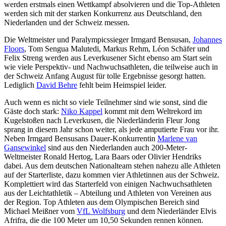
werden erstmals einen Wettkampf absolvieren und die Top-Athleten
werden sich mit der starken Konkurrenz aus Deutschland, den
Niederlanden und der Schweiz messen.
Die Weltmeister und Paralympicssieger Irmgard Bensusan,
Johannes
Floors
, Tom Sengua Malutedi, Markus Rehm, Léon Schäfer und
Felix Streng werden aus Leverkusener Sicht ebenso am Start sein
wie viele Perspektiv- und Nachwuchsathleten, die teilweise auch in
der Schweiz Anfang August für tolle Ergebnisse gesorgt hatten.
Lediglich
David Behre
fehlt beim Heimspiel leider.
Auch wenn es nicht so viele Teilnehmer sind wie sonst, sind die
Gäste doch stark:
Niko Kappel
kommt mit dem Weltrekord im
Kugelstoßen nach Leverkusen, die Niederländerin Fleur Jong
sprang in diesem Jahr schon weiter, als jede amputierte Frau vor ihr.
Neben Irmgard Bensusans Dauer-Konkurrentin
Marlene van
Gansewinkel
sind aus den Niederlanden auch 200-Meter-
Weltmeister Ronald Hertog, Lara Baars oder Olivier Hendriks
dabei. Aus dem deutschen Nationalteam stehen nahezu alle Athleten
auf der Starterliste, dazu kommen vier Athletinnen aus der Schweiz.
Komplettiert wird das Starterfeld von einigen Nachwuchsathleten
aus der Leichtathletik – Abteilung und Athleten von Vereinen aus
der Region. Top Athleten aus dem Olympischen Bereich sind
Michael Meißner vom
VfL Wolfsburg
und dem Niederländer Elvis
Afrifra, die die 100 Meter um 10,50 Sekunden rennen können.