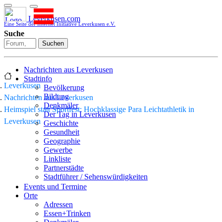
Leverkusen.com
Eine Seite der Internet Initiative Leverkusen e.V.
Suche
Suchen
Nachrichten aus Leverkusen
Stadtinfo
Leverkusen
Bevölkerung
Bildung
Nachrichten aus Leverkusen
Denkmäler
Heimspiel statt Sportfest: Hochklassige Para Leichtathletik in
Der Tag in Leverkusen
Leverkusen
Geschichte
Gesundheit
Geographie
Gewerbe
Linkliste
Partnerstädte
Stadtführer / Sehenswürdigkeiten
Stadtplan
Events und Termine
Stadtteile
Orte
Sport
Adressen
Who is who
Essen+Trinken
Wohnen