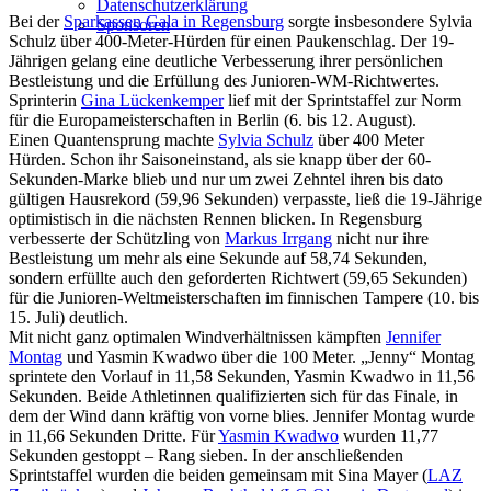
Datenschutzerklärung
Bei der
Sparkassen Gala in Regensburg
sorgte insbesondere Sylvia
Sponsoren
Schulz über 400-Meter-Hürden für einen Paukenschlag. Der 19-
Jährigen gelang eine deutliche Verbesserung ihrer persönlichen
Bestleistung und die Erfüllung des Junioren-WM-Richtwertes.
Sprinterin
Gina Lückenkemper
lief mit der Sprintstaffel zur Norm
für die Europameisterschaften in Berlin (6. bis 12. August).
Einen Quantensprung machte
Sylvia Schulz
über 400 Meter
Hürden. Schon ihr Saisoneinstand, als sie knapp über der 60-
Sekunden-Marke blieb und nur um zwei Zehntel ihren bis dato
gültigen Hausrekord (59,96 Sekunden) verpasste, ließ die 19-Jährige
optimistisch in die nächsten Rennen blicken. In Regensburg
verbesserte der Schützling von
Markus Irrgang
nicht nur ihre
Bestleistung um mehr als eine Sekunde auf 58,74 Sekunden,
sondern erfüllte auch den geforderten Richtwert (59,65 Sekunden)
für die Junioren-Weltmeisterschaften im finnischen Tampere (10. bis
15. Juli) deutlich.
Mit nicht ganz optimalen Windverhältnissen kämpften
Jennifer
Montag
und Yasmin Kwadwo über die 100 Meter. „Jenny“ Montag
sprintete den Vorlauf in 11,58 Sekunden, Yasmin Kwadwo in 11,56
Sekunden. Beide Athletinnen qualifizierten sich für das Finale, in
dem der Wind dann kräftig von vorne blies. Jennifer Montag wurde
in 11,66 Sekunden Dritte. Für
Yasmin Kwadwo
wurden 11,77
Sekunden gestoppt – Rang sieben. In der anschließenden
Sprintstaffel wurden die beiden gemeinsam mit Sina Mayer (
LAZ