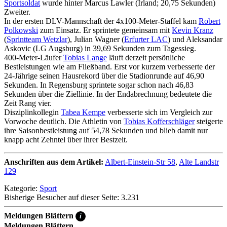
Sportsoldat
wurde hinter Marcus Lawler (Irland; 20,75 Sekunden)
Zweiter.
In der ersten DLV-Mannschaft der 4x100-Meter-Staffel kam
Robert
Polkowski
zum Einsatz. Er sprintete gemeinsam mit
Kevin Kranz
(
Sprintteam Wetzlar
), Julian Wagner (
Erfurter LAC
) und Aleksandar
Askovic (LG Augsburg) in 39,69 Sekunden zum Tagessieg.
400-Meter-Läufer
Tobias Lange
läuft derzeit persönliche
Bestleistungen wie am Fließband. Erst vor kurzem verbesserte der
24-Jährige seinen Hausrekord über die Stadionrunde auf 46,90
Sekunden. In Regensburg sprintete sogar schon nach 46,83
Sekunden über die Ziellinie. In der Endabrechnung bedeutete die
Zeit Rang vier.
Disziplinkollegin
Tabea Kempe
verbesserte sich im Vergleich zur
Vorwoche deutlich. Die Athletin von
Tobias Kofferschläger
steigerte
ihre Saisonbestleistung auf 54,78 Sekunden und blieb damit nur
knapp acht Zehntel über ihrer Bestzeit.
Anschriften aus dem Artikel:
Albert-Einstein-Str 58
,
Alte Landstr
129
Kategorie:
Sport
Bisherige Besucher auf dieser Seite: 3.231
Meldungen Blättern
i
Meldungen Blättern