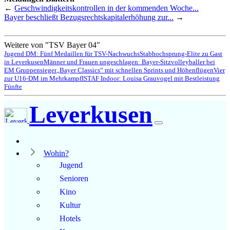
←
Geschwindigkeitskontrollen in der kommenden Woche...
Bayer beschließt Bezugsrechtskapitalerhöhung zur...
→
Weitere von "TSV Bayer 04"
Jugend DM: Fünf Medaillen für TSV-Nachwuchs
Stabhochsprung-Elite zu Gast
in Leverkusen
Männer und Frauen ungeschlagen: Bayer-Sitzvolleyballer bei
EM Gruppensieger
„Bayer Classics“ mit schnellen Sprints und Höhenflügen
Vier
zur U16-DM im Mehrkampf
ISTAF Indoor: Louisa Grauvogel mit Bestleistung
Fünfte
Leverkusen
Wohin?
Jugend
Senioren
Kino
Kultur
Hotels