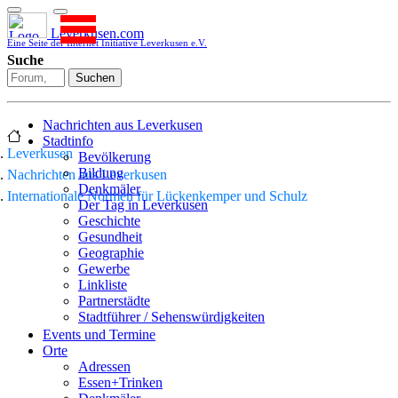
Leverkusen.com
Eine Seite der Internet Initiative Leverkusen e.V.
Suche
Suchen
Nachrichten aus Leverkusen
Stadtinfo
Leverkusen
Bevölkerung
Bildung
Nachrichten aus Leverkusen
Denkmäler
Internationale Normen für Lückenkemper und Schulz
Der Tag in Leverkusen
Geschichte
Gesundheit
Geographie
Gewerbe
Linkliste
Partnerstädte
Stadtführer / Sehenswürdigkeiten
Stadtplan
Events und Termine
Stadtteile
Orte
Sport
Adressen
Who is who
Essen+Trinken
Wohnen