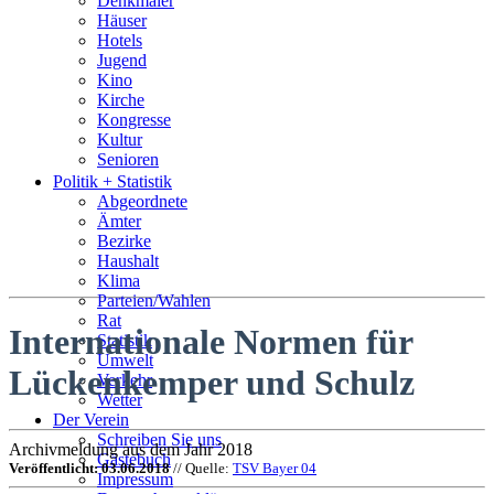
Denkmäler
Häuser
Hotels
Jugend
Kino
Kirche
Kongresse
Kultur
Senioren
Stadtführer
Politik + Statistik
Straßen
Abgeordnete
Ämter
Bezirke
Haushalt
Klima
Parteien/Wahlen
Rat
Internationale Normen für
Statistik
Umwelt
Lückenkemper und Schulz
Verkehr
Wetter
Der Verein
Schreiben Sie uns
Archivmeldung aus dem Jahr 2018
Gästebuch
Veröffentlicht: 03.06.2018
// Quelle:
TSV Bayer 04
Impressum