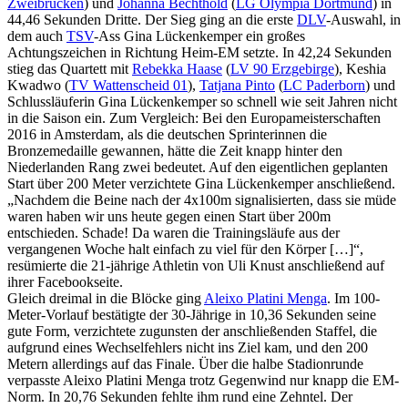
Zweibrücken
) und
Johanna Bechthold
(
LG Olympia Dortmund
) in
44,46 Sekunden Dritte. Der Sieg ging an die erste
DLV
-Auswahl, in
dem auch
TSV
-Ass Gina Lückenkemper ein großes
Achtungszeichen in Richtung Heim-EM setzte. In 42,24 Sekunden
stieg das Quartett mit
Rebekka Haase
(
LV 90 Erzgebirge
), Keshia
Kwadwo (
TV Wattenscheid 01
),
Tatjana Pinto
(
LC Paderborn
) und
Schlussläuferin Gina Lückenkemper so schnell wie seit Jahren nicht
in die Saison ein. Zum Vergleich: Bei den Europameisterschaften
2016 in Amsterdam, als die deutschen Sprinterinnen die
Bronzemedaille gewannen, hätte die Zeit knapp hinter den
Niederlanden Rang zwei bedeutet. Auf den eigentlichen geplanten
Start über 200 Meter verzichtete Gina Lückenkemper anschließend.
„Nachdem die Beine nach der 4x100m signalisierten, dass sie müde
waren haben wir uns heute gegen einen Start über 200m
entschieden. Schade! Da waren die Trainingsläufe aus der
vergangenen Woche halt einfach zu viel für den Körper […]“,
resümierte die 21-jährige Athletin von Uli Knust anschließend auf
ihrer Facebookseite.
Gleich dreimal in die Blöcke ging
Aleixo Platini Menga
. Im 100-
Meter-Vorlauf bestätigte der 30-Jährige in 10,36 Sekunden seine
gute Form, verzichtete zugunsten der anschließenden Staffel, die
aufgrund eines Wechselfehlers nicht ins Ziel kam, und den 200
Metern allerdings auf das Finale. Über die halbe Stadionrunde
verpasste Aleixo Platini Menga trotz Gegenwind nur knapp die EM-
Norm. In 20,76 Sekunden fehlte ihm rund eine Zehntel. Der