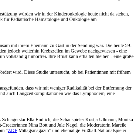
rstützung würden wir in der Kinderonkologie heute nicht da stehen,
inik für Pädiatrische Hämatologie und Onkologie am
meinsam mit ihrem Ehemann zu Gast in der Sendung war. Die heute 59-
urden jedoch weiterhin Krebszellen im Gewebe nachgewiesen - eine
 vollständig tumorfrei. Ihre Brust kann erhalten bleiben - eine große
ert wird. Diese Studie untersucht, ob bei Patientinnen mit frühem
usgefunden, dass wir mit weniger Radikalität bei der Entfernung der
r, und auch Langzeitkomplikationen wie das Lymphödem, eine
chlagerstar Ella Endlich, die Schauspieler Kostja Ullmann, Monika
Creatorinnen Nina Bott und Jule Nagel, die Moderatorin Mareile
om "
ZDF
Mittagsmagazin" und ehemalige Fußball-Nationalspieler