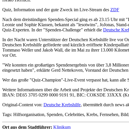
Quiz, Information und der gute Zweck im Live-Stream des
ZDF
Nach dem dreistündigen Spenden-Special ging es ab 23.15 Uhr mit 
Leonie und Sophie Klassen, bekannt als "lesotwins", JoJonas, Stan
Quiz-Experten. In der "Spenden-Challenge" erhielt die
Deutsche Kreb
In der Nacht waren Unterstützer der Deutschen Krebshilfe live vor Ort
Deutschen Krebshilfe geförderte und kürzlich eröffnete Kinderpalliat
Tommaso Weller und Jakob Wall, die im Mai zu ihrer 13.000 Kilomet
vor Ort.
"Wir konnten ein großartiges Spendenergebnis von über 3,8 Millione
eingesetzt haben", erklärte Gerd Nettekoven, Vorstand der Deutschen
Wer das große "Quiz-Champion"-Live-Event verpasst hat, kann alle S
Weitere Informationen über die Arbeit und Projekte der Deutschen Kr
IBAN: DE65 3705 0299 0000 9191 91, BIC: COKSDE 33XXX (Krei
Original-Content von:
Deutsche Krebshilfe
, übermittelt durch news ak
Tags: Hilfsorganisation, Spenden, Celebrities, Krebs, Fernsehen, Bil
Ort aus dem Stadtführer:
Klinikum