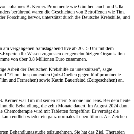
von Johannes B. Kerner. Prominente wie Günther Jauch und Ulla
nders berührend waren die Geschichten von Betroffenen wie Tim,
er Forschung hervor, unterstützt durch die Deutsche Krebshilfe, und
n am vergangenen Samstagabend live ab 20.15 Uhr mit dem
iz-Experten ihr Wissen zugunsten der gemeinnützigen Organisation.
summe von über 3,8 Millionen Euro zusammen.
e Arbeit der Deutschen Krebshilfe zu unterstützen", sagte
 und "Elton" in spannenden Quiz-Duellen gegen fünf prominente
(Film und Fernsehen) sowie Katrin Bauerfeind (Zeitgeschehen) an.
. Kerner war Tim mit seinen Eltern Simone und Jens. Bei dem heute
ginnt die Behandlung, die zehn Monate dauert. Im August 2024 dann
ie Chemotherapie wird mit Tabletten fortgeführt. Er verträgt die
 kann endlich wieder ein ganz normales Leben führen. Als Zeichen
erten Behandlungsstudie teilzunehmen. Sie hat das Ziel, Therapien