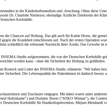
rapiestudien in der Kinderkrebsmedizin und -forschung. Ohne diese Unte
fessorin Dr. Charlotte Niemeyer, ehemalige Ärztliche Direktorin der Kl
 Deutschen Krebshilfe.
tens die Chancen auf Heilung. Das gilt auch für Katrin Hesse, die ge
f gegen die Krankheit entschlossen auf. Nach der ersten Operation w
n schließlich die erlösende Nachricht ihrer Ärztin: Das Gewebe ist nun
 INSEMA-Studie aufgenommen, die von der Deutschen Krebshilfe geförd
rzichtet werden kann - ohne die Sicherheit der Heilung zu gefährden.
kum Rostock und Leiter der INSEMA-Studie, erläuterte: "Wir haben hera
er Sicherheit. Die Lebensqualität der Patientinnen ist dadurch besse
auerinnen und Zuschauer entgegen. Mit dabei waren unter anderem: S
otruf Hafenkante") und Dominic Boeer ("SOKO Wismar"), die Content-
r Deutschen Krebshilfe für Hautkrebsprävention, Mirjam Meinhardt v