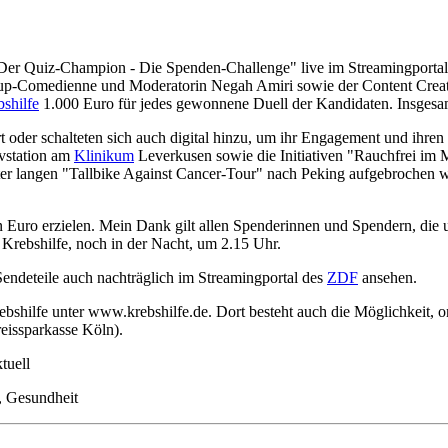
"Der Quiz-Champion - Die Spenden-Challenge" live im Streamingporta
d-up-Comedienne und Moderatorin Negah Amiri sowie der Content Creato
shilfe
1.000 Euro für jedes gewonnene Duell der Kandidaten. Insges
 oder schalteten sich auch digital hinzu, um ihr Engagement und ihren 
ivstation am
Klinikum
Leverkusen sowie die Initiativen "Rauchfrei im M
er langen "Tallbike Against Cancer-Tour" nach Peking aufgebrochen 
n Euro erzielen. Mein Dank gilt allen Spenderinnen und Spendern, die
 Krebshilfe, noch in der Nacht, um 2.15 Uhr.
endeteile auch nachträglich im Streamingportal des
ZDF
ansehen.
ebshilfe unter www.krebshilfe.de. Dort besteht auch die Möglichkeit, 
ssparkasse Köln).
tuell
d, Gesundheit