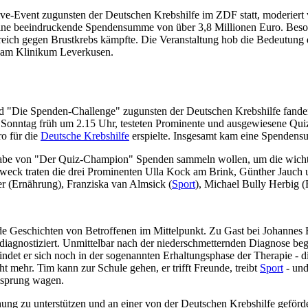
Event zugunsten der Deutschen Krebshilfe im ZDF statt, moderiert 
eine beeindruckende Spendensumme von über 3,8 Millionen Euro. Beso
greich gegen Brustkrebs kämpfte. Die Veranstaltung hob die Bedeutung d
ion am Klinikum Leverkusen.
 "Die Spenden-Challenge" zugunsten der Deutschen Krebshilfe fande
is Sonntag früh um 2.15 Uhr, testeten Prominente und ausgewiesene Qu
o für die
Deutsche Krebshilfe
erspielte. Insgesamt kam eine Spenden
gabe von "Der Quiz-Champion" Spenden sammeln wollen, um die wichtig
weck traten die drei Prominenten Ulla Kock am Brink, Günther Jauch
er (Ernährung), Franziska van Almsick (
Sport
), Michael Bully Herbig 
Geschichten von Betroffenen im Mittelpunkt. Zu Gast bei Johannes B
diagnostiziert. Unmittelbar nach der niederschmetternden Diagnose be
findet er sich noch in der sogenannten Erhaltungsphase der Therapie - d
t mehr. Tim kann zur Schule gehen, er trifft Freunde, treibt
Sport
- und
rmsprung wagen.
hung zu unterstützen und an einer von der Deutschen Krebshilfe geförd