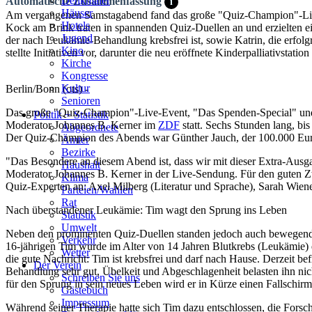
Denkmäler
Automatische Zusammenfassung
i
Häuser
Am vergangenen Samstagabend fand das große "Quiz-Champion"-Live-
Hotels
Kock am Brink traten in spannenden Quiz-Duellen an und erzielten 
Jugend
der nach Leukämie-Behandlung krebsfrei ist, sowie Katrin, die erfol
Kino
stellte Initiativen vor, darunter die neu eröffnete Kinderpalliativstat
Kirche
Kongresse
Kultur
Berlin/Bonn (ots) -
Senioren
Das große "Quiz-Champion"-Live-Event, "Das Spenden-Special" und
Stadtführer
Politik + Statistik
Moderator Johannes B. Kerner im
ZDF
statt. Sechs Stunden lang, b
Straßen
Abgeordnete
Der Quiz-Champion des Abends war Günther Jauch, der 100.000 Eur
Ämter
Bezirke
"Das Besondere an diesem Abend ist, dass wir mit dieser Extra-Aus
Haushalt
Moderator Johannes B. Kerner in der Live-Sendung. Für den guten Z
Klima
Quiz-Experten an: Axel Milberg (Literatur und Sprache), Sarah Wien
Parteien/Wahlen
Rat
Nach überstandener Leukämie: Tim wagt den Sprung ins Leben
Statistik
Umwelt
Neben den prominenten Quiz-Duellen standen jedoch auch bewegende 
Verkehr
16-jährigen Tim wurde im Alter von 14 Jahren Blutkrebs (Leukämie) 
Wetter
die gute Nachricht: Tim ist krebsfrei und darf nach Hause. Derzeit be
Der Verein
Behandlung sehr gut, Übelkeit und Abgeschlagenheit belasten ihn nich
Schreiben Sie uns
für den Sprung in sein neues Leben wird er in Kürze einen Fallschi
Gästebuch
Impressum
Während seiner Therapie hatte sich Tim dazu entschlossen, die Forsc