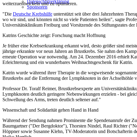
Datenschutzerklärung
weiterzuentwickeln und zu optimieren.
Sponsoren
"Die
Deutsche Krebshilfe
unterstützt seit über drei Jahrzehnten The
wo wir sind, und könnten nicht so viele Patienten heilen", sagte Pro
Universitätsklinikum Freiburg und Vorsitzende des Stiftungsrates der
Katrins Geschichte zeigt: Forschung macht Hoffnung
Je früher eine Krebserkrankung erkannt wird, desto größer sind meis
jährige erkrankte vor neun Jahren an Brustkrebs. Sie nahm den Kamp
erneute Operation war notwendig. Am 24. Dezember 2016 erhielt Kathri
Erleichterung und ein wunderbares Weihnachtsgeschenk für Katrin.
Katrin wurde während ihrer Therapie in die wegweisende sogenannte
Brustkrebs auf die Entfernung der Lymphknoten in der Achselhöhle ve
Professor Dr. Toralf Reimer, Brustkrebsexperte am Universitätsklini
Lymphknoten deutlich geringere Nebenwirkungen erzielen - bei gleich
Schwellung des Arms, treten deutlich seltener auf."
Wissenschaft und Solidarität gehen Hand in Hand
Während der Sendung nahmen Prominente die Spendenanrufe der Zusch
Baumgartner ("Der Bergdoktor"), Thorsten Nindel, Raul Richter ("N
Höppner sowie Susanne Klehn, TV-Moderatorin und Botschafterin de
Heiko Herrlich.