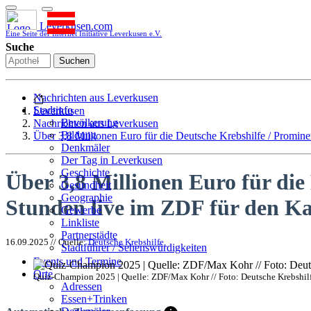
Leverkusen.com
Eine Seite der Internet Initiative Leverkusen e.V.
Suche
Suchen
Nachrichten aus Leverkusen
Stadtinfo
Leverkusen
Bevölkerung
Nachrichten aus Leverkusen
Bildung
Über 3,8 Millionen Euro für die Deutsche Krebshilfe / Promin
Denkmäler
Der Tag in Leverkusen
Geschichte
Über 3,8 Millionen Euro für die
Gesundheit
Geographie
Stunden live im ZDF für den K
Gewerbe
Linkliste
Partnerstädte
16.09.2025 // Quelle:
Deutsche Krebshilfe,
Stadtführer / Sehenswürdigkeiten
Stadtplan
Events und Termine
Stadtteile
Orte
Quiz-Champion 2025 | Quelle: ZDF/Max Kohr // Foto: Deutsche Krebshilf
Sport
Adressen
Who is who
Essen+Trinken
Wohnen