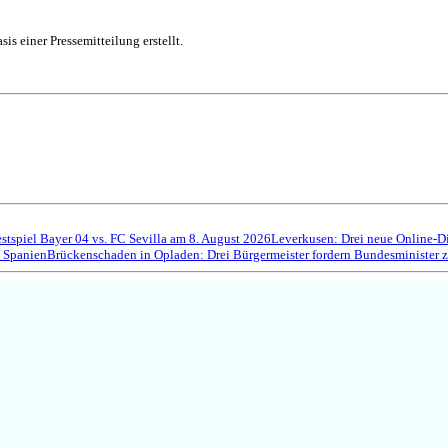
is einer Pressemitteilung erstellt.
estspiel Bayer 04 vs. FC Sevilla am 8. August 2026
Leverkusen: Drei neue Online-D
 Spanien
Brückenschaden in Opladen: Drei Bürgermeister fordern Bundesminister 