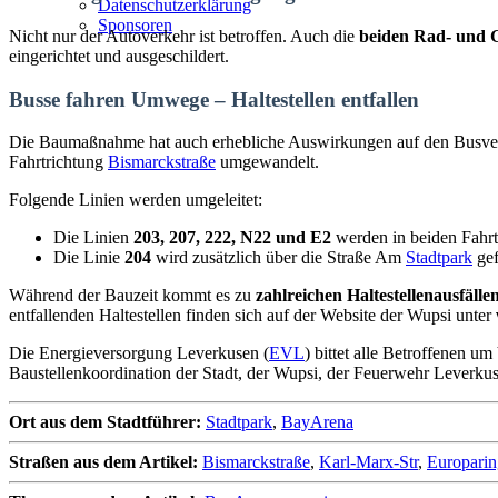
Datenschutzerklärung
Sponsoren
Nicht nur der Autoverkehr ist betroffen. Auch die
beiden Rad- und
eingerichtet und ausgeschildert.
Busse fahren Umwege – Haltestellen entfallen
Die Baumaßnahme hat auch erhebliche Auswirkungen auf den Busve
Fahrtrichtung
Bismarckstraße
umgewandelt.
Folgende Linien werden umgeleitet:
Die Linien
203, 207, 222, N22 und E2
werden in beiden Fahr
Die Linie
204
wird zusätzlich über die Straße Am
Stadtpark
gef
Während der Bauzeit kommt es zu
zahlreichen Haltestellenausfälle
entfallenden Haltestellen finden sich auf der Website der Wupsi unter
Die Energieversorgung Leverkusen (
EVL
) bittet alle Betroffenen 
Baustellenkoordination der Stadt, der Wupsi, der Feuerwehr Leverku
Ort aus dem Stadtführer:
Stadtpark
,
BayArena
Straßen aus dem Artikel:
Bismarckstraße
,
Karl-Marx-Str
,
Europarin