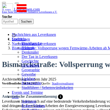
Leverkusen.com
Eine Seite der Internet Initiative Leverkusen e.V.
Suche
Suchen
Nachrichten aus Leverkusen
Stadtinfo
Leverkusen
Bevölkerung
Nachrichten aus Leverkusen
Bildung
Bismarckstraße: Vollsperrung wegen Fernwärme-Arbeiten ab 
Denkmäler
Der Tag in Leverkusen
Geschichte
Bismarckstraße: Vollsperrung 
Gesundheit
Geographie
Gewerbe
Linkliste
Archivmeldung aus dem Jahr 2025
Partnerstädte
Veröffentlicht: 30.04.2025
// Quelle:
Stadtverwaltung
Stadtführer / Sehenswürdigkeiten
Stadtplan
Events und Termine
Automatische Zusammenfassung
Stadtteile
i
Orte
Sport
Leverkusen bereitet sich auf eine bedeutende Verkehrsbehinderung v
Adressen
Who is who
sind dringende Fernwärme-Arbeiten der Energieversorgung Leverkusen
Essen+Trinken
Wohnen