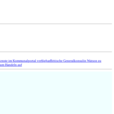
ienste im Kommunalportal verfügbar
Britische Generalkonsulin Watson zu
zum Handeln auf