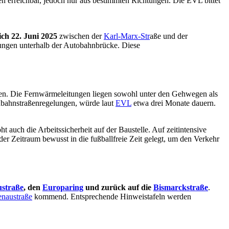
n erreichbar, jedoch nur aus bestimmten Richtungen. Die EVL bittet
ich 22. Juni 2025
zwischen der
Karl-Marx-Str
aße und der
ungen unterhalb der Autobahnbrücke. Diese
alten. Die Fernwärmeleitungen liegen sowohl unter den Gehwegen als
nbahnstraßenregelungen, würde laut
EVL
etwa drei Monate dauern.
 auch die Arbeitssicherheit auf der Baustelle. Auf zeitintensive
 Zeitraum bewusst in die fußballfreie Zeit gelegt, um den Verkehr
straße
, den
Europaring
und zurück auf die
Bismarckstraße
.
enaustraße
kommend. Entsprechende Hinweistafeln werden