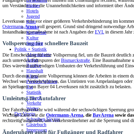
Fußgänger und Radfahrer müssen mit Umleitungen rechnen, während au
Denkmäler
um Verständnis für die Unannehmlichkeiten und informiert über Ände
Häuser
Hotels
Jugend
Leverkusen steht vor einer größeren Verkehrsbehinderung im komme
Kino
Ostermann-Arena
voll gesperrt. Grund sind dringend notwendige Arb
Kirche
Instandhaltungsmaßnahme ist nach Angaben der
EVL
in diesem Jahr 
Kongresse
Kultur
Vollsperrung für schnellere Bauzeit
Senioren
Stadtführer
Politik + Statistik
Straßen
Abgeordnete
Die Entscheidung für eine Vollsperrung fiel, um die Bauzeit deutlic
Ämter
auch unter den Fahrspuren der
Bismarckstraße
. Eine Baumaßnahme un
Bezirke
Dies wäre mit aufwendigen Umbauten der Verkehrsführung und Ein
Haushalt
Durch die nun geplante Vollsperrung können die Arbeiten in einem durc
Klima
Wechsel von Verkehrsphasen, das Umrüsten von Ampelanlagen oder pr
Parteien/Wahlen
an Spieltagen von Bayer 04 Leverkusen nicht zusätzlich zu belasten.
Rat
Statistik
Umleitung für Autofahrer
Umwelt
Verkehr
Wetter
Der Fahrzeugverkehr wird während der sechswöchigen Sperrung großr
Der Verein
Wichtige Ziele wie die
Ostermann-Arena
, die
BayArena
sowie das
Schreiben Sie uns
rechtzeitig aufgestellt, um Verkehrsteilnehmer auf die Sperrung und
Gästebuch
Impressum
Änderungen auch für Fußgänger und Radfahrer