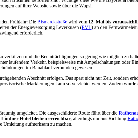
ch Buslinien betroffen sind. Wichtige Ziele wie die BayArena bleibe
rungen auf ihrer Website sowie über die Wupsi.
nden Frühjahr: Die
Bismarckstraße
wird vom
12. Mai bis voraussichtl
eiten der Energieversorgung Leverkusen (
EVL
) an den Fernwärmeleit
zwingend erforderlich.
h zu verkürzen und die Beeinträchtigungen so gering wie möglich zu h
ter laufendem Verkehr, beispielsweise mit Ampelschaltungen oder Ei
schränkungen im Bauablauf verbunden gewesen.
hgehenden Abschnitt erfolgen. Das spart nicht nur Zeit, sondern erhöht
ovisorische Markierungen kann so verzichtet werden. Zudem wurde der
äumig umgeleitet. Die ausgeschilderte Route führt über die
Rathenau
 Lindner Hotel bleiben erreichbar
, allerdings nur aus Richtung
Rath
 die Umleitung aufmerksam zu machen.