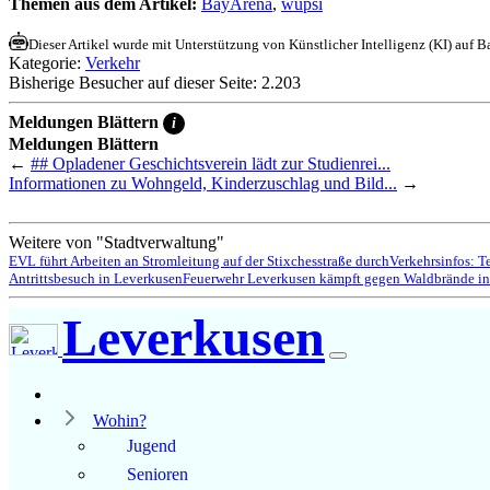
Themen aus dem Artikel:
BayArena
,
wupsi
Dieser Artikel wurde mit Unterstützung von Künstlicher Intelligenz (KI) auf Bas
Kategorie:
Verkehr
Bisherige Besucher auf dieser Seite: 2.203
Meldungen Blättern
i
Meldungen Blättern
←
## Opladener Geschichtsverein lädt zur Studienrei...
Informationen zu Wohngeld, Kinderzuschlag und Bild...
→
Weitere von "Stadtverwaltung"
EVL führt Arbeiten an Stromleitung auf der Stixchesstraße durch
Verkehrsinfos: T
Antrittsbesuch in Leverkusen
Feuerwehr Leverkusen kämpft gegen Waldbrände in
Leverkusen
Wohin?
Jugend
Senioren