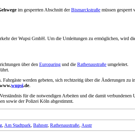
 Gehwege
im gesperrten Abschnitt der
Bismarckstraße
müssen gesperrt 
rkehr der Wupsi GmbH. Um die Umleitungen zu ermöglichen, wird di
trichtungen über den
Europaring
und die
Rathenaustraße
umgeleitet.
ührt.
n
. Fahrgäste werden gebeten, sich rechtzeitig über die Änderungen zu i
www.
wupsi
.de
.
um Verständnis für die notwendigen Arbeiten und die damit verbundene
sen sowie der Polizei Köln abgestimmt.
g
,
Am Stadtpark
,
Bahnstr
,
Rathenaustraße
,
Austr