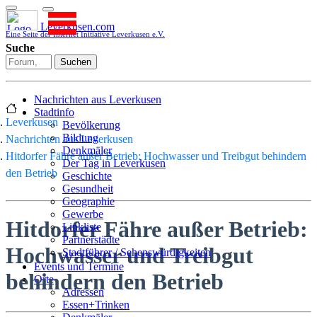
Leverkusen.com
Eine Seite der Internet Initiative Leverkusen e.V.
Suche
Suchen
Nachrichten aus Leverkusen
Stadtinfo
Leverkusen
Bevölkerung
Bildung
Nachrichten aus Leverkusen
Denkmäler
Hitdorfer Fähre außer Betrieb: Hochwasser und Treibgut behindern
Der Tag in Leverkusen
den Betrieb
Geschichte
Gesundheit
Geographie
Gewerbe
Hitdorfer Fähre außer Betrieb:
Linkliste
Partnerstädte
Hochwasser und Treibgut
Stadtführer / Sehenswürdigkeiten
Stadtplan
Events und Termine
behindern den Betrieb
Stadtteile
Orte
Sport
Adressen
Who is who
Essen+Trinken
Wohnen