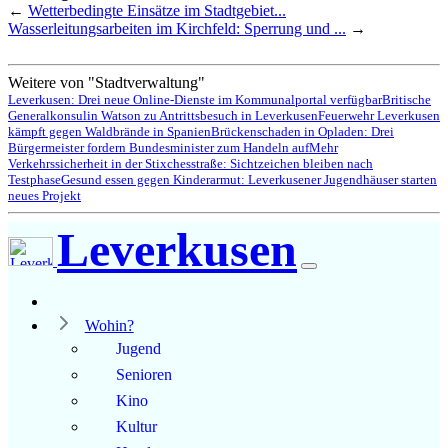
←
Wetterbedingte Einsätze im Stadtgebiet...
Wasserleitungsarbeiten im Kirchfeld: Sperrung und ...
→
Weitere von "Stadtverwaltung"
Leverkusen: Drei neue Online-Dienste im Kommunalportal verfügbar
Britische
Generalkonsulin Watson zu Antrittsbesuch in Leverkusen
Feuerwehr Leverkusen
kämpft gegen Waldbrände in Spanien
Brückenschaden in Opladen: Drei
Bürgermeister fordern Bundesminister zum Handeln auf
Mehr
Verkehrssicherheit in der Stixchesstraße: Sichtzeichen bleiben nach
Testphase
Gesund essen gegen Kinderarmut: Leverkusener Jugendhäuser starten
neues Projekt
Leverkusen
Wohin?
Jugend
Senioren
Kino
Kultur