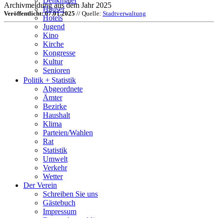
Denkmäler
Archivmeldung aus dem Jahr 2025
Häuser
Veröffentlicht: 07.01.2025
// Quelle:
Stadtverwaltung
Hotels
Jugend
Kino
Kirche
Kongresse
Kultur
Senioren
Stadtführer
Politik + Statistik
Straßen
Abgeordnete
Ämter
Bezirke
Haushalt
Klima
Parteien/Wahlen
Rat
Statistik
Umwelt
Verkehr
Wetter
Der Verein
Schreiben Sie uns
Gästebuch
Impressum