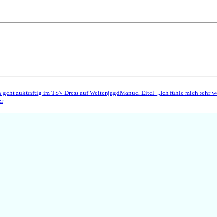
ch geht zukünftig im TSV-Dress auf Weitenjagd
Manuel Eitel: „Ich fühle mich sehr 
er