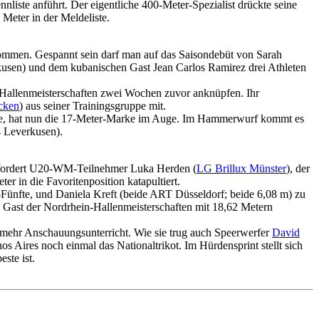
iste anführt. Der eigentliche 400-Meter-Spezialist drückte seine
Meter in der Meldeliste.
ommen. Gespannt sein darf man auf das Saisondebüt von Sarah
usen) und dem kubanischen Gast Jean Carlos Ramirez drei Athleten
n-Hallenmeisterschaften zwei Wochen zuvor anknüpfen. Ihr
cken
) aus seiner Trainingsgruppe mit.
nte, hat nun die 17-Meter-Marke im Auge. Im Hammerwurf kommt es
 Leverkusen).
 fordert U20-WM-Teilnehmer Luka Herden (
LG Brillux Münster
), der
ter in die Favoritenposition katapultiert.
fte, und Daniela Kreft (beide ART Düsseldorf; beide 6,08 m) zu
 Gast der Nordrhein-Hallenmeisterschaften mit 18,62 Metern
mehr Anschauungsunterricht. Wie sie trug auch Speerwerfer
David
Aires noch einmal das Nationaltrikot. Im Hürdensprint stellt sich
ste ist.