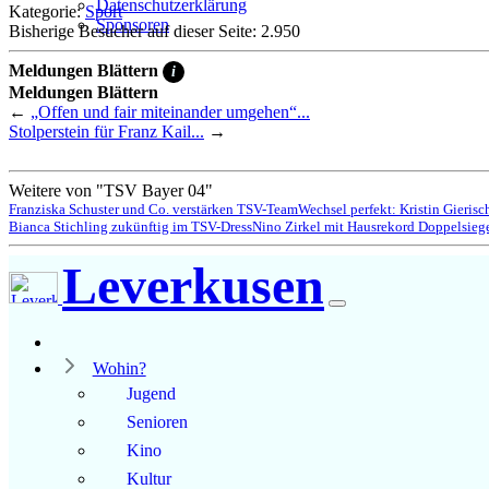
Datenschutzerklärung
Kategorie:
Sport
Sponsoren
Bisherige Besucher auf dieser Seite: 2.950
Meldungen Blättern
i
Meldungen Blättern
←
„Offen und fair miteinander umgehen“...
Stolperstein für Franz Kail...
→
Weitere von "TSV Bayer 04"
Franziska Schuster und Co. verstärken TSV-Team
Wechsel perfekt: Kristin Gieris
Bianca Stichling zukünftig im TSV-Dress
Nino Zirkel mit Hausrekord Doppelsieg
Leverkusen
Wohin?
Jugend
Senioren
Kino
Kultur