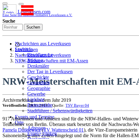
Leverkusen.com
Eine Seite der Internet Initiative Leverkusen e.V.
Suche
Suchen
Nachrichten aus Leverkusen
Stadtinfo
Leverkusen
Bevölkerung
Nachrichten aus Leverkusen
Bildung
NRW-Meisterschaften mit EM-Assen
Denkmäler
Der Tag in Leverkusen
Geschichte
NRW-Meisterschaften mit EM-
Gesundheit
Geographie
Gewerbe
Linkliste
Archivmeldung aus dem Jahr 2019
Partnerstädte
Veröffentlicht: 29.01.2019
// Quelle:
TSV Bayer 04
Stadtführer / Sehenswürdigkeiten
Stadtplan
Events und Termine
917 Athletinnen und Athleten sind für die NRW-Hallen- und Winterwu
Stadtteile
Orte
Teilnehmer von Berlin. Überaus stark besetzt sind die Nachwuchs-W
Sport
Adressen
Pamela Dutkiewicz
(
TV Wattenscheid 01
), die Vize-Europameisterin
Who is who
Essen+Trinken
Saisoneinstieg aller Zeiten hingelegt und die Norm für die Hallen-EM
Wohnen