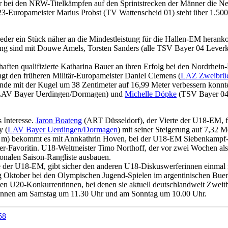
bei den NRW-Titelkämpfen auf den Sprintstrecken der Männer die Nennl
-Europameister Marius Probst (TV Wattenscheid 01) steht über 1.500 
er ein Stück näher an die Mindestleistung für die Hallen-EM herank
ng sind mit Douwe Amels, Torsten Sanders (alle TSV Bayer 04 Leverk
haften qualifizierte Katharina Bauer an ihren Erfolg bei den Nordrhei
t den früheren Militär-Europameister Daniel Clemens (
LAZ Zweibrü
nende mit der Kugel um 38 Zentimeter auf 16,99 Meter verbessern kon
 (LAV Bayer Uerdingen/Dormagen) und
Michelle Döpke
(TSV Bayer 04
 Interesse.
Jaron Boateng
(ART Düsseldorf), der Vierte der U18-EM,
y (
LAV Bayer Uerdingen/Dormagen
) mit seiner Steigerung auf 7,32 Me
) bekommt es mit Annkathrin Hoven, bei der U18-EM Siebenkampf-Fün
r-Favoritin. U18-Weltmeister Timo Northoff, der vor zwei Wochen als
onalen Saison-Rangliste ausbauen.
e der U18-EM, gibt sicher den anderen U18-Diskuswerferinnen einmal 
 Oktober bei den Olympischen Jugend-Spielen im argentinischen Buenos 
n U20-Konkurrentinnen, bei denen sie aktuell deutschlandweit Zweitbe
nnen am Samstag um 11.30 Uhr und am Sonntag um 10.00 Uhr.
58