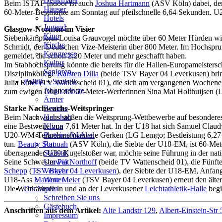
Denkmäler
Beim ISTAF Indoor ist auch
Joshua Hartmann
(ASV Köln) dabei, der 
Häuser
60-Meter-Bestmarke am Sonntag auf pfeilschnelle 6,64 Sekunden. U23
Hotels
Jugend
Glasgow-Normen im Visier
Kino
Siebenkämpferin Louisa Grauvogel möchte über 60 Meter Hürden wied
Kirche
Schmidt, der Deutschen Vize-Meisterin über 800 Meter. Im Hochspru
Kongresse
gemeldet, die schon 2,20 Meter und mehr geschafft haben.
Kultur
Im Stabhochsprung könnte die bereits für die Hallen-Europameistersc
Senioren
Disziplinkollege
Karsten Dilla
(beide TSV Bayer 04 Leverkusen) bring
Stadtführer
Politik + Statistik
Julia Ritter (TV Wattenscheid 01), die sich am vergangenen Woche
Straßen
Abgeordnete
zum ewigen Duell der 62-Meter-Werferinnen Sina Mai Holthuijsen
Ämter
Starke Nachwuchs-Weitspringer
Bezirke
Beim Nachwuchs stoßen die Weitsprung-Wettbewerbe auf besonderes
Haushalt
eine Bestweite von 7,61 Meter hat. In der U18 hat sich Samuel Claud
Klima
U20-WM-Teilnehmerin Ayele Gerken (LG Lemgo; Bestleistung 6,27 m
Parteien/Wahlen
tun.
Beauty Somuah
(ASV Köln), die Siebte der U18-EM, ist 60-Mete
Rat
überragender U20-Kugelstoßer war, möchte seine Führung in der nati
Statistik
Seine Schwester
Pia Northoff
(beide TV Wattenscheid 01), die Fünft
Umwelt
Schepp
(
TSV Bayer 04 Leverkusen
), der Siebte der U18-EM, Anfang
Verkehr
U18-Ass
Marlene Meier
(TSV Bayer 04 Leverkusen) erneut den ältere
Wetter
Die Wettkämpfe in und an der Leverkusener
Leichtathletik-Halle
begi
Der Verein
Schreiben Sie uns
Gästebuch
Anschriften aus dem Artikel:
Alte Landstr 129
,
Albert-Einstein-Str 
Impressum