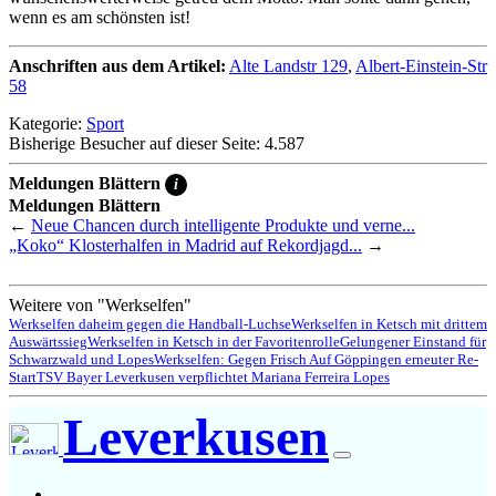
wenn es am schönsten ist!
Anschriften aus dem Artikel:
Alte Landstr 129
,
Albert-Einstein-Str
58
Kategorie:
Sport
Bisherige Besucher auf dieser Seite: 4.587
Meldungen Blättern
i
Meldungen Blättern
←
Neue Chancen durch intelligente Produkte und verne...
„Koko“ Klosterhalfen in Madrid auf Rekordjagd...
→
Weitere von "Werkselfen"
Werkselfen daheim gegen die Handball-Luchse
Werkselfen in Ketsch mit drittem
Auswärtssieg
Werkselfen in Ketsch in der Favoritenrolle
Gelungener Einstand für
Schwarzwald und Lopes
Werkselfen: Gegen Frisch Auf Göppingen erneuter Re-
Start
TSV Bayer Leverkusen verpflichtet Mariana Ferreira Lopes
Leverkusen