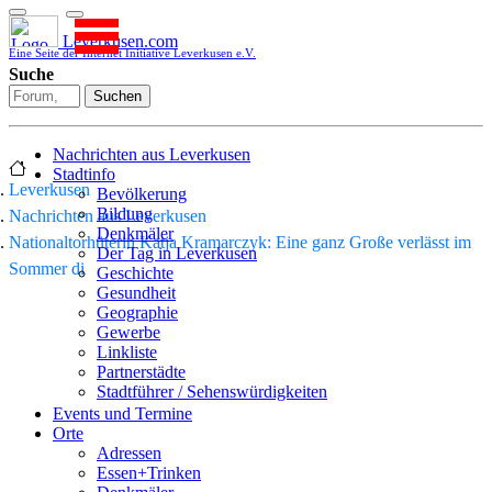
Leverkusen.com
Eine Seite der Internet Initiative Leverkusen e.V.
Suche
Suchen
Nachrichten aus Leverkusen
Stadtinfo
Leverkusen
Bevölkerung
Bildung
Nachrichten aus Leverkusen
Denkmäler
Nationaltorhüterin Katja Kramarczyk: Eine ganz Große verlässt im
Der Tag in Leverkusen
Sommer di
Geschichte
Gesundheit
Geographie
Gewerbe
Linkliste
Partnerstädte
Stadtführer / Sehenswürdigkeiten
Stadtplan
Events und Termine
Stadtteile
Orte
Sport
Adressen
Who is who
Essen+Trinken
Wohnen