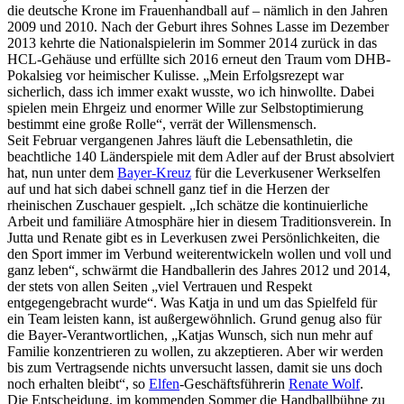
die deutsche Krone im Frauenhandball auf – nämlich in den Jahren
2009 und 2010. Nach der Geburt ihres Sohnes Lasse im Dezember
2013 kehrte die Nationalspielerin im Sommer 2014 zurück in das
HCL-Gehäuse und erfüllte sich 2016 erneut den Traum vom DHB-
Pokalsieg vor heimischer Kulisse. „Mein Erfolgsrezept war
sicherlich, dass ich immer exakt wusste, wo ich hinwollte. Dabei
spielen mein Ehrgeiz und enormer Wille zur Selbstoptimierung
bestimmt eine große Rolle“, verrät der Willensmensch.
Seit Februar vergangenen Jahres läuft die Lebensathletin, die
beachtliche 140 Länderspiele mit dem Adler auf der Brust absolviert
hat, nun unter dem
Bayer-Kreuz
für die Leverkusener Werkselfen
auf und hat sich dabei schnell ganz tief in die Herzen der
rheinischen Zuschauer gespielt. „Ich schätze die kontinuierliche
Arbeit und familiäre Atmosphäre hier in diesem Traditionsverein. In
Jutta und Renate gibt es in Leverkusen zwei Persönlichkeiten, die
den Sport immer im Verbund weiterentwickeln wollen und voll und
ganz leben“, schwärmt die Handballerin des Jahres 2012 und 2014,
der stets von allen Seiten „viel Vertrauen und Respekt
entgegengebracht wurde“. Was Katja in und um das Spielfeld für
ein Team leisten kann, ist außergewöhnlich. Grund genug also für
die Bayer-Verantwortlichen, „Katjas Wunsch, sich nun mehr auf
Familie konzentrieren zu wollen, zu akzeptieren. Aber wir werden
bis zum Vertragsende nichts unversucht lassen, damit sie uns doch
noch erhalten bleibt“, so
Elfen
-Geschäftsführerin
Renate Wolf
.
Die Entscheidung, im kommenden Sommer die Handballbühne zu