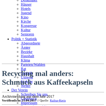
Denkmäler
Häuser
Hotels
Jugend
Kino
Kirche
Kongresse
Kultur
Senioren
Stadtführer
Politik + Statistik
Straßen
Abgeordnete
Ämter
Bezirke
Haushalt
Klima
Parteien/Wahlen
Rat
Recycling mal anders:
Statistik
Umwelt
Schmuck aus Kaffeekapseln
Verkehr
Wetter
Der Verein
Schreiben Sie uns
Archivmeldung aus dem Jahr 2017
Gästebuch
Veröffentlicht: 21.04.2017
// Quelle:
Kultur-Kreis
Impressum