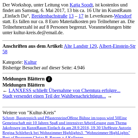
Der Workshop, unter Leitung von
Katja Soodt
, ist kostenlos und
findet am Samstag, 6. Mai 2017, 13 bis ca. 16 Uhr im KunstRaum
„Einfach Da“,
Breidenbachstraße
13
–
17
in Leverkusen-
Wiesdorf
statt. Es fallen nur ca. 8 Euro Materialkosten pro Teilnehmer an. Die
Teilnehmerzahl ist auf 8 Personen begrenzt. Voranmeldungen bitte
unter kultur-kreis.de@email.de.
Anschriften aus dem Artikel:
Alte Landstr 129
,
Albert-Einstein-Str
58
Kategorie:
Kultur
Bisherige Besucher auf dieser Seite: 4.946
Meldungen Blättern
i
Meldungen Blättern
←
LANXESS schließt Übernahme von Chemtura erfolgre...
Stadt versendet einen Teil der Wahlbenachrichtigun...
→
Weitere von "Kultur-Kreis"
Schrott, Bassteppich und Pflastersteine
Offene Bühne im topos wird 50
Eine
Gemeinschaft mit 10 Jahren Spaß und intensiver Arbeit
Lesung zum Thema
Jakobsweg im KunstRaum Einfach da am 28.9.2016, 19:30 Uhr
Heute Autorin
Regina Schleheck bei Wohnzimmer Highlights
3. "Wohnzimmer HighLights"
Best of Programm Chrizz B. Reuers + 4 Kollegen