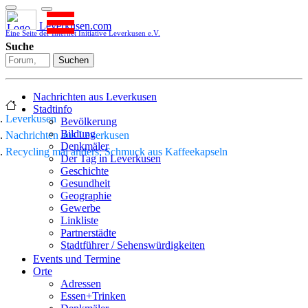
Leverkusen.com
Eine Seite der Internet Initiative Leverkusen e.V.
Suche
Suchen
Nachrichten aus Leverkusen
Stadtinfo
Leverkusen
Bevölkerung
Bildung
Nachrichten aus Leverkusen
Denkmäler
Recycling mal anders: Schmuck aus Kaffeekapseln
Der Tag in Leverkusen
Geschichte
Gesundheit
Geographie
Gewerbe
Linkliste
Partnerstädte
Stadtführer / Sehenswürdigkeiten
Stadtplan
Events und Termine
Stadtteile
Orte
Sport
Adressen
Who is who
Essen+Trinken
Wohnen