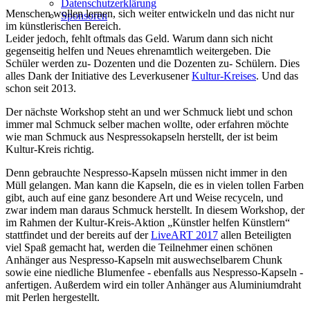
Datenschutzerklärung
Menschen wollen lernen, sich weiter entwickeln und das nicht nur
Sponsoren
im künstlerischen Bereich.
Leider jedoch, fehlt oftmals das Geld. Warum dann sich nicht
gegenseitig helfen und Neues ehrenamtlich weitergeben. Die
Schüler werden zu- Dozenten und die Dozenten zu- Schülern. Dies
alles Dank der Initiative des Leverkusener
Kultur-Kreises
. Und das
schon seit 2013.
Der nächste Workshop steht an und wer Schmuck liebt und schon
immer mal Schmuck selber machen wollte, oder erfahren möchte
wie man Schmuck aus Nespressokapseln herstellt, der ist beim
Kultur-Kreis richtig.
Denn gebrauchte Nespresso-Kapseln müssen nicht immer in den
Müll gelangen. Man kann die Kapseln, die es in vielen tollen Farben
gibt, auch auf eine ganz besondere Art und Weise recyceln, und
zwar indem man daraus Schmuck herstellt. In diesem Workshop, der
im Rahmen der Kultur-Kreis-Aktion „Künstler helfen Künstlern“
stattfindet und der bereits auf der
LiveART 2017
allen Beteiligten
viel Spaß gemacht hat, werden die Teilnehmer einen schönen
Anhänger aus Nespresso-Kapseln mit auswechselbarem Chunk
sowie eine niedliche Blumenfee - ebenfalls aus Nespresso-Kapseln -
anfertigen. Außerdem wird ein toller Anhänger aus Aluminiumdraht
mit Perlen hergestellt.