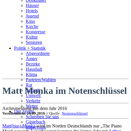
Denkmäler
Häuser
Hotels
Jugend
Kino
Kirche
Kongresse
Kultur
Senioren
Stadtführer
Politik + Statistik
Straßen
Abgeordnete
Ämter
Bezirke
Haushalt
Klima
Parteien/Wahlen
Rat
Matt Monka im Notenschlüssel
Statistik
Umwelt
Verkehr
Wetter
Archivmeldung aus dem Jahr 2016
Der Verein
Veröffentlicht: 16.09.2016
// Quelle:
Nontenschlüssel
Schreiben Sie uns
Gästebuch
Matt(hias) Monka
wird im Norden Deutschlands nur „The Piano
Impressum