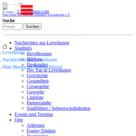
Leverkusen.com
Eine Seite der Internet Initiative Leverkusen e.V.
Suche
Suchen
Nachrichten aus Leverkusen
Stadtinfo
Leverkusen
Bevölkerung
Bildung
Nachrichten aus Leverkusen
Denkmäler
Matt Monka im Notenschlüssel
Der Tag in Leverkusen
Geschichte
Gesundheit
Geographie
Gewerbe
Linkliste
Partnerstädte
Stadtführer / Sehenswürdigkeiten
Stadtplan
Events und Termine
Stadtteile
Orte
Sport
Adressen
Who is who
Essen+Trinken
Wohnen