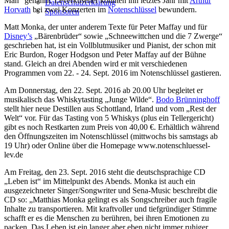
Man“ genannt. Leverkusener konnten ihn letztes Jahr mit
Arthur
Datenschutzerklärung
Horvath
bei zwei Konzerten im
Notenschlüssel
bewundern.
Sponsoren
Matt Monka, der unter anderem Texte für Peter Maffay und für
Disney’s
„Bärenbrüder“ sowie „Schneewittchen und die 7 Zwerge“
geschrieben hat, ist ein Vollblutmusiker und Pianist, der schon mit
Eric Burdon, Roger Hodgson und Peter Maffay auf der Bühne
stand. Gleich an drei Abenden wird er mit verschiedenen
Programmen vom 22. - 24. Sept. 2016 im Notenschlüssel gastieren.
Am Donnerstag, den 22. Sept. 2016 ab 20.00 Uhr begleitet er
musikalisch das Whiskytasting „Junge Wilde“.
Bodo Brünninghoff
stellt hier neue Destillen aus Schottland, Irland und vom „Rest der
Welt“ vor. Für das Tasting von 5 Whiskys (plus ein Tellergericht)
gibt es noch Restkarten zum Preis von 40,00 €. Erhältlich während
den Öffnungszeiten im Notenschlüssel (mittwochs bis samstags ab
19 Uhr) oder Online über die Homepage www.notenschluessel-
lev.de
Am Freitag, den 23. Sept. 2016 steht die deutschsprachige CD
„Leben ist“ im Mittelpunkt des Abends. Monka ist auch ein
ausgezeichneter Singer/Songwriter und Sena-Music beschreibt die
CD so: „Matthias Monka gelingt es als Songschreiber auch fragile
Inhalte zu transportieren. Mit kraftvoller und tiefgründiger Stimme
schafft er es die Menschen zu berühren, bei ihren Emotionen zu
packen. Das Leben ist ein langer aber eben nicht immer ruhiger