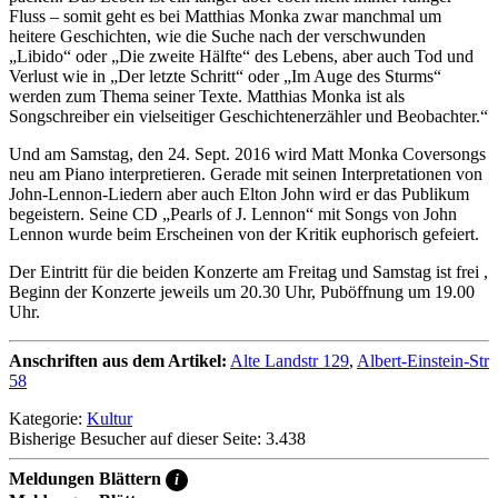
Fluss – somit geht es bei Matthias Monka zwar manchmal um
heitere Geschichten, wie die Suche nach der verschwunden
„Libido“ oder „Die zweite Hälfte“ des Lebens, aber auch Tod und
Verlust wie in „Der letzte Schritt“ oder „Im Auge des Sturms“
werden zum Thema seiner Texte. Matthias Monka ist als
Songschreiber ein vielseitiger Geschichtenerzähler und Beobachter.“
Und am Samstag, den 24. Sept. 2016 wird Matt Monka Coversongs
neu am Piano interpretieren. Gerade mit seinen Interpretationen von
John-Lennon-Liedern aber auch Elton John wird er das Publikum
begeistern. Seine CD „Pearls of J. Lennon“ mit Songs von John
Lennon wurde beim Erscheinen von der Kritik euphorisch gefeiert.
Der Eintritt für die beiden Konzerte am Freitag und Samstag ist frei ,
Beginn der Konzerte jeweils um 20.30 Uhr, Puböffnung um 19.00
Uhr.
Anschriften aus dem Artikel:
Alte Landstr 129
,
Albert-Einstein-Str
58
Kategorie:
Kultur
Bisherige Besucher auf dieser Seite: 3.438
Meldungen Blättern
i