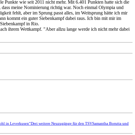
e Punkte wie seit 2011 nicht mehr. Mit 6.401 Punkten hatte sich die
gen, dass meine Nominierung richtig war. Noch einmal Olympia und
gkeit fehlt, aber im Sprung passt alles, im Weitsprung hätte ich mir
dann kommt ein guter Siebenkampf dabei raus. Ich bin mit mir im
m Siebenkampf in Rio.
nach ihrem Wettkampf. "Aber allzu lange werde ich nicht mehr dabei
wohl in Leverkusen“
Drei weitere Neuzugänge für den TSV
Samantha Borutta und