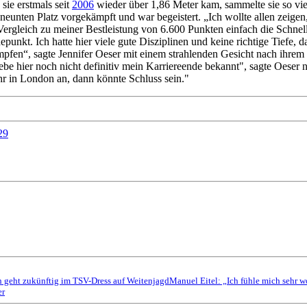
ie erstmals seit
2006
wieder über 1,86 Meter kam, sammelte sie so viel
n neunten Platz vorgekämpft und war begeistert. „Ich wollte allen zei
Vergleich zu meiner Bestleistung von 6.600 Punkten einfach die Schnelli
unkt. Ich hatte hier viele gute Disziplinen und keine richtige Tiefe, 
ämpfen“, sagte Jennifer Oeser mit einem strahlenden Gesicht nach ihre
be hier noch nicht definitiv mein Karriereende bekannt", sagte Oeser 
hr in London an, dann könnte Schluss sein."
29
ch geht zukünftig im TSV-Dress auf Weitenjagd
Manuel Eitel: „Ich fühle mich sehr 
er