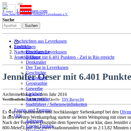
Leverkusen.com
Eine Seite der Internet Initiative Leverkusen e.V.
Suche
Suchen
Nachrichten aus Leverkusen
Stadtinfo
Leverkusen
Bevölkerung
Nachrichten aus Leverkusen
Bildung
Jennifer Oeser mit 6.401 Punkten - Ziel in Rio erreicht
Denkmäler
Der Tag in Leverkusen
Geschichte
Jennifer Oeser mit 6.401 Punkten
Gesundheit
Geographie
Gewerbe
Linkliste
Archivmeldung aus dem Jahr 2016
Partnerstädte
Veröffentlicht: 14.08.2016
// Quelle:
TSV Bayer 04
Stadtführer / Sehenswürdigkeiten
Stadtplan
Events und Termine
Es war ein spannender und hochklassiger Siebenkampf bei den
Olymp
Stadtteile
Orte
In den zweiten Wettkampftag startete sie beim Weitsprung mit einer ne
Sport
Adressen
Nach der vorletzten Disziplin dem Speerwurf war klar, dass Jennifer 
Who is who
Essen+Trinken
800-Meter-Lauf. Die zwei Stadionrunden lief sie in 2:13,82 Minuten
Wohnen