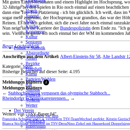
Denkmäler
Mit guten Einzel-Resultaten und einem Highlight im Hochsprung, wo s
Häuser
32-Jährige bei den Spielen in Rio noch einmal auf einen beachtliche
Hotels
dann eine Top-Ten-Platzierung - ich bin glücklich. Ich weiß, dass im 
Jugend
sogar mehr zugetraut, der Hochsprung war grandios, das war der Höhep
Kino
Reinen. Es hat sich gelohnt, sich die zwei Jahre noch einmal ranzuk
Kirche
Nun neigt sich die Karriere der
Bundespolizistin
dem Ende zu. "Ich ge
Kongresse
sein. Vielleicht greife ich noch einmal bei der WM im kommenden Ja
Kultur
Senioren
Bayer Leichtathletik
Stadtführer
Politik + Statistik
Straßen
Abgeordnete
Anschriften aus dem Artikel:
Albert-Einstein-Str 58
,
Alte Landstr 1
Ämter
Bezirke
Kategorie:
Sport
Haushalt
Bisherige Besucher auf dieser Seite: 4.195
Klima
Parteien/Wahlen
Meldungen Blättern
i
Rat
Meldungen Blättern
Statistik
←
Stabhochspringer verpassen das olympische Stabhoch...
Umwelt
Rheindorfer Schürreskarrenrennen...
→
Verkehr
Wetter
Der Verein
Weitere von "TSV Bayer 04"
Schreiben Sie uns
Franziska Schuster und Co. verstärken TSV-Team
Wechsel perfekt: Kristin Gieris
Gästebuch
Bianca Stichling zukünftig im TSV-Dress
Nino Zirkel mit Hausrekord Doppelsieg
Impressum