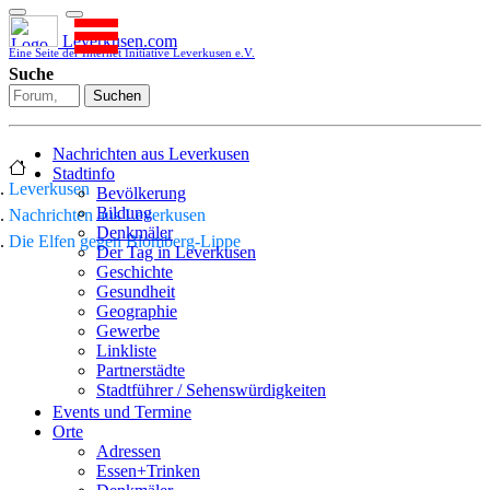
Leverkusen.com
Eine Seite der Internet Initiative Leverkusen e.V.
Suche
Suchen
Nachrichten aus Leverkusen
Stadtinfo
Leverkusen
Bevölkerung
Bildung
Nachrichten aus Leverkusen
Denkmäler
Die Elfen gegen Blomberg-Lippe
Der Tag in Leverkusen
Geschichte
Gesundheit
Geographie
Gewerbe
Linkliste
Partnerstädte
Stadtführer / Sehenswürdigkeiten
Stadtplan
Events und Termine
Stadtteile
Orte
Sport
Adressen
Who is who
Essen+Trinken
Wohnen