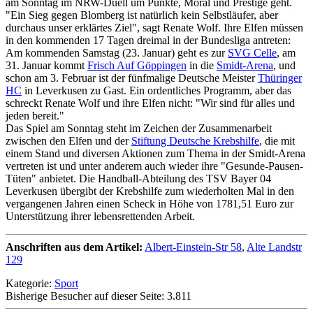
am Sonntag im NRW-Duell um Punkte, Moral und Prestige geht.
"Ein Sieg gegen Blomberg ist natürlich kein Selbstläufer, aber
durchaus unser erklärtes Ziel", sagt Renate Wolf. Ihre Elfen müssen
in den kommenden 17 Tagen dreimal in der Bundesliga antreten:
Am kommenden Samstag (23. Januar) geht es zur
SVG Celle
, am
31. Januar kommt
Frisch Auf Göppingen
in die
Smidt-Arena
, und
schon am 3. Februar ist der fünfmalige Deutsche Meister
Thüringer
HC
in Leverkusen zu Gast. Ein ordentliches Programm, aber das
schreckt Renate Wolf und ihre Elfen nicht: "Wir sind für alles und
jeden bereit."
Das Spiel am Sonntag steht im Zeichen der Zusammenarbeit
zwischen den Elfen und der
Stiftung Deutsche Krebshilfe
, die mit
einem Stand und diversen Aktionen zum Thema in der Smidt-Arena
vertreten ist und unter anderem auch wieder ihre "Gesunde-Pausen-
Tüten" anbietet. Die Handball-Abteilung des TSV Bayer 04
Leverkusen übergibt der Krebshilfe zum wiederholten Mal in den
vergangenen Jahren einen Scheck in Höhe von 1781,51 Euro zur
Unterstützung ihrer lebensrettenden Arbeit.
Anschriften aus dem Artikel:
Albert-Einstein-Str 58
,
Alte Landstr
129
Kategorie:
Sport
Bisherige Besucher auf dieser Seite: 3.811