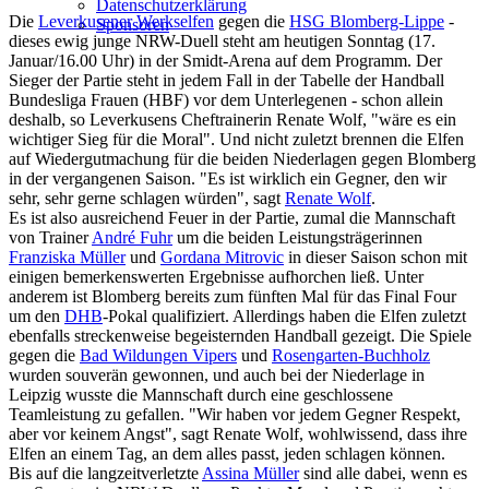
Datenschutzerklärung
Die
Leverkusener Werkselfen
gegen die
HSG Blomberg-Lippe
-
Sponsoren
dieses ewig junge NRW-Duell steht am heutigen Sonntag (17.
Januar/16.00 Uhr) in der Smidt-Arena auf dem Programm. Der
Sieger der Partie steht in jedem Fall in der Tabelle der Handball
Bundesliga Frauen (HBF) vor dem Unterlegenen - schon allein
deshalb, so Leverkusens Cheftrainerin Renate Wolf, "wäre es ein
wichtiger Sieg für die Moral". Und nicht zuletzt brennen die Elfen
auf Wiedergutmachung für die beiden Niederlagen gegen Blomberg
in der vergangenen Saison. "Es ist wirklich ein Gegner, den wir
sehr, sehr gerne schlagen würden", sagt
Renate Wolf
.
Es ist also ausreichend Feuer in der Partie, zumal die Mannschaft
von Trainer
André Fuhr
um die beiden Leistungsträgerinnen
Franziska Müller
und
Gordana Mitrovic
in dieser Saison schon mit
einigen bemerkenswerten Ergebnisse aufhorchen ließ. Unter
anderem ist Blomberg bereits zum fünften Mal für das Final Four
um den
DHB
-Pokal qualifiziert. Allerdings haben die Elfen zuletzt
ebenfalls streckenweise begeisternden Handball gezeigt. Die Spiele
gegen die
Bad Wildungen Vipers
und
Rosengarten-Buchholz
wurden souverän gewonnen, und auch bei der Niederlage in
Leipzig wusste die Mannschaft durch eine geschlossene
Teamleistung zu gefallen. "Wir haben vor jedem Gegner Respekt,
aber vor keinem Angst", sagt Renate Wolf, wohlwissend, dass ihre
Elfen an einem Tag, an dem alles passt, jeden schlagen können.
Bis auf die langzeitverletzte
Assina Müller
sind alle dabei, wenn es