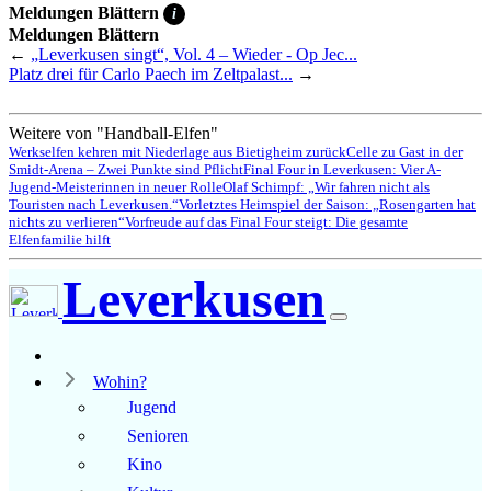
Meldungen Blättern
i
Meldungen Blättern
←
„Leverkusen singt“, Vol. 4 – Wieder - Op Jec...
Platz drei für Carlo Paech im Zeltpalast...
→
Weitere von "Handball-Elfen"
Werkselfen kehren mit Niederlage aus Bietigheim zurück
Celle zu Gast in der
Smidt-Arena – Zwei Punkte sind Pflicht
Final Four in Leverkusen: Vier A-
Jugend-Meisterinnen in neuer Rolle
Olaf Schimpf: „Wir fahren nicht als
Touristen nach Leverkusen.“
Vorletztes Heimspiel der Saison: „Rosengarten hat
nichts zu verlieren“
Vorfreude auf das Final Four steigt: Die gesamte
Elfenfamilie hilft
Leverkusen
Wohin?
Jugend
Senioren
Kino