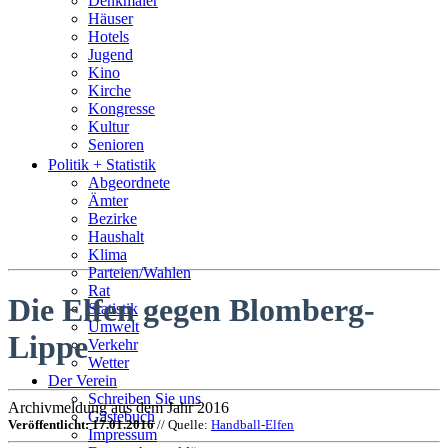
Denkmäler
Häuser
Hotels
Jugend
Kino
Kirche
Kongresse
Kultur
Senioren
Stadtführer
Politik + Statistik
Straßen
Abgeordnete
Ämter
Bezirke
Haushalt
Klima
Parteien/Wahlen
Rat
Die Elfen gegen Blomberg-
Statistik
Umwelt
Lippe
Verkehr
Wetter
Der Verein
Schreiben Sie uns
Archivmeldung aus dem Jahr 2016
Gästebuch
Veröffentlicht: 17.01.2016
// Quelle:
Handball-Elfen
Impressum