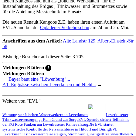
neuen Kangoos sind nun als „rollende Werkstätten“ für die
Instandhaltung des Erdgas-, Trinkwasser- und Stromnetzes sowie
für die Abteilung Messtechnik im Einsatz.
Die neuen Renault Kangoos Z.E. haben ihren ersten Auftritt am
EVL-Stand bei der
Opladener Verkehrsschau
am 24. und 25. Mai.
Anschriften aus dem Artikel:
Alte Landstr 129
,
Albert-Einstein-Str
58
Bisherige Besucher auf dieser Seite: 3.705
Meldungen Blättern
i
Meldungen Blättern
←
Bayer baut eine "Löwenburg"...
A1: Engpässe zwischen Leverkusen und Niehl...
→
Weitere von "EVL"
Warnung vor falschen Wasserwerkern in Leverkusen
Leverkusener
Trinkwasserversorgung: Kein Grund zur Sorge
EVL-Spende sichert Teilnahme
der KG Rote Funken am Leverkusener Karnevalszug
Die EVL startet
systematische Kontrolle der Netzanschlüsse in Hitdorf und Bürrig
EVL
Leverkusen: Trinkwasserpreise steigen, Strom wird günstiger
Kreativwettbewerb