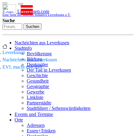
Leverkusen.com
Eine Seite der Internet Initiative Leverkusen e.V.
Suche
Suchen
Nachrichten aus Leverkusen
Stadtinfo
Leverkusen
Bevölkerung
Bildung
Nachrichten aus Leverkusen
Denkmäler
EVL macht eMOBIL
Der Tag in Leverkusen
Geschichte
Gesundheit
Geographie
Gewerbe
Linkliste
Partnerstädte
Stadtführer / Sehenswürdigkeiten
Stadtplan
Events und Termine
Stadtteile
Orte
Sport
Adressen
Who is who
Essen+Trinken
Wohnen