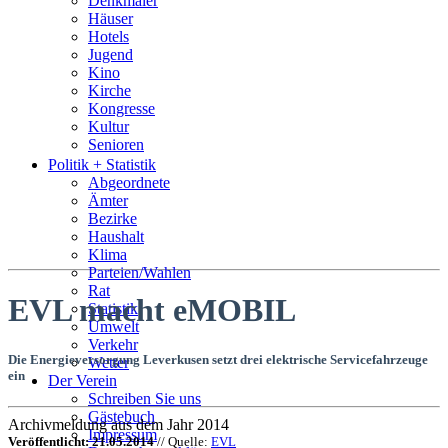
Denkmäler
Häuser
Hotels
Jugend
Kino
Kirche
Kongresse
Kultur
Senioren
Stadtführer
Politik + Statistik
Straßen
Abgeordnete
Ämter
Bezirke
Haushalt
Klima
Parteien/Wahlen
Rat
EVL macht eMOBIL
Statistik
Umwelt
Verkehr
Die Energieversorgung Leverkusen setzt drei elektrische Servicefahrzeuge
Wetter
ein
Der Verein
Schreiben Sie uns
Gästebuch
Archivmeldung aus dem Jahr 2014
Impressum
Veröffentlicht: 21.05.2014
// Quelle:
EVL