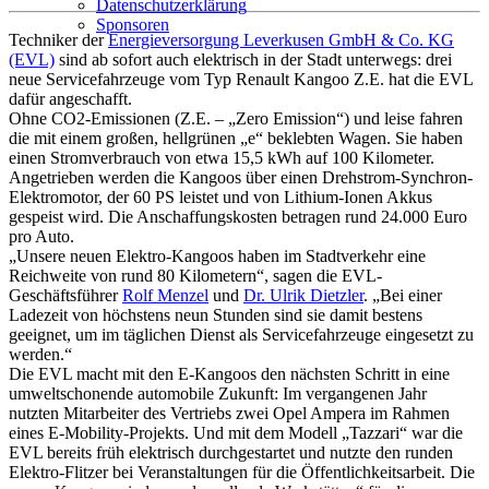
Datenschutzerklärung
Sponsoren
Techniker der
Energieversorgung Leverkusen GmbH & Co. KG
(EVL)
sind ab sofort auch elektrisch in der Stadt unterwegs: drei
neue Servicefahrzeuge vom Typ Renault Kangoo Z.E. hat die EVL
dafür angeschafft.
Ohne CO2-Emissionen (Z.E. – „Zero Emission“) und leise fahren
die mit einem großen, hellgrünen „e“ beklebten Wagen. Sie haben
einen Stromverbrauch von etwa 15,5 kWh auf 100 Kilometer.
Angetrieben werden die Kangoos über einen Drehstrom-Synchron-
Elektromotor, der 60 PS leistet und von Lithium-Ionen Akkus
gespeist wird. Die Anschaffungskosten betragen rund 24.000 Euro
pro Auto.
„Unsere neuen Elektro-Kangoos haben im Stadtverkehr eine
Reichweite von rund 80 Kilometern“, sagen die EVL-
Geschäftsführer
Rolf Menzel
und
Dr. Ulrik Dietzler
. „Bei einer
Ladezeit von höchstens neun Stunden sind sie damit bestens
geeignet, um im täglichen Dienst als Servicefahrzeuge eingesetzt zu
werden.“
Die EVL macht mit den E-Kangoos den nächsten Schritt in eine
umweltschonende automobile Zukunft: Im vergangenen Jahr
nutzten Mitarbeiter des Vertriebs zwei Opel Ampera im Rahmen
eines E-Mobility-Projekts. Und mit dem Modell „Tazzari“ war die
EVL bereits früh elektrisch durchgestartet und nutzte den runden
Elektro-Flitzer bei Veranstaltungen für die Öffentlichkeitsarbeit. Die