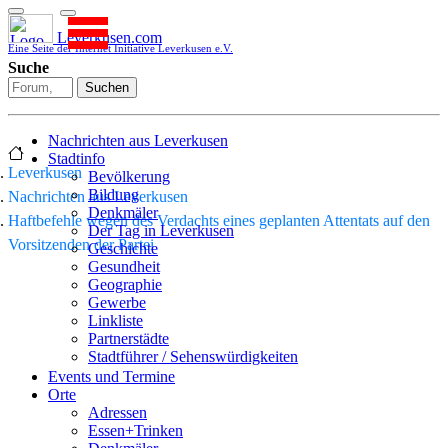
Leverkusen.com
Eine Seite der Internet Initiative Leverkusen e.V.
Suche
Suchen
Nachrichten aus Leverkusen
Stadtinfo
Leverkusen
Bevölkerung
Bildung
Nachrichten aus Leverkusen
Denkmäler
Haftbefehle wegen des Verdachts eines geplanten Attentats auf den
Der Tag in Leverkusen
Vorsitzenden der Partei
Geschichte
Gesundheit
Geographie
Gewerbe
Linkliste
Partnerstädte
Stadtführer / Sehenswürdigkeiten
Stadtplan
Events und Termine
Stadtteile
Orte
Sport
Adressen
Who is who
Essen+Trinken
Wohnen