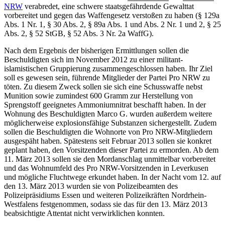
NRW
verabredet, eine schwere staatsgefährdende Gewalttat
vorbereitet und gegen das Waffengesetz verstoßen zu haben (§ 129a
Abs. 1 Nr. 1, § 30 Abs. 2, § 89a Abs. 1 und Abs. 2 Nr. 1 und 2, § 25
Abs. 2, § 52 StGB, § 52 Abs. 3 Nr. 2a WaffG).
Nach dem Ergebnis der bisherigen Ermittlungen sollen die
Beschuldigten sich im November 2012 zu einer militant-
islamistischen Gruppierung zusammengeschlossen haben. Ihr Ziel
soll es gewesen sein, führende Mitglieder der Partei Pro NRW zu
töten. Zu diesem Zweck sollen sie sich eine Schusswaffe nebst
Munition sowie zumindest 600 Gramm zur Herstellung von
Sprengstoff geeignetes Ammoniumnitrat beschafft haben. In der
Wohnung des Beschuldigten Marco G. wurden außerdem weitere
möglicherweise explosionsfähige Substanzen sichergestellt. Zudem
sollen die Beschuldigten die Wohnorte von Pro NRW-Mitgliedern
ausgespäht haben. Spätestens seit Februar 2013 sollen sie konkret
geplant haben, den Vorsitzenden dieser Partei zu ermorden. Ab dem
11. März 2013 sollen sie den Mordanschlag unmittelbar vorbereitet
und das Wohnumfeld des Pro NRW-Vorsitzenden in Leverkusen
und mögliche Fluchtwege erkundet haben. In der Nacht vom 12. auf
den 13. März 2013 wurden sie von Polizeibeamten des
Polizeipräsidiums Essen und weiteren Polizeikräften Nordrhein-
Westfalens festgenommen, sodass sie das für den 13. März 2013
beabsichtigte Attentat nicht verwirklichen konnten.