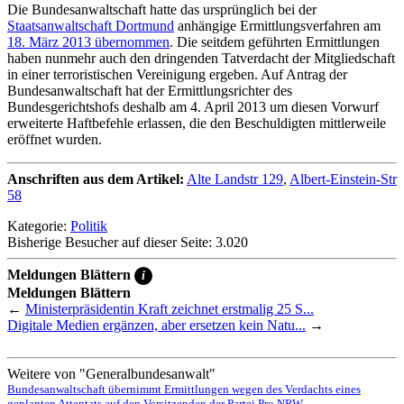
Die Bundesanwaltschaft hatte das ursprünglich bei der
Staatsanwaltschaft Dortmund
anhängige Ermittlungsverfahren am
18. März 2013 übernommen
. Die seitdem geführten Ermittlungen
haben nunmehr auch den dringenden Tatverdacht der Mitgliedschaft
in einer terroristischen Vereinigung ergeben. Auf Antrag der
Bundesanwaltschaft hat der Ermittlungsrichter des
Bundesgerichtshofs deshalb am 4. April 2013 um diesen Vorwurf
erweiterte Haftbefehle erlassen, die den Beschuldigten mittlerweile
eröffnet wurden.
Anschriften aus dem Artikel:
Alte Landstr 129
,
Albert-Einstein-Str
58
Kategorie:
Politik
Bisherige Besucher auf dieser Seite: 3.020
Meldungen Blättern
i
Meldungen Blättern
←
Ministerpräsidentin Kraft zeichnet erstmalig 25 S...
Digitale Medien ergänzen, aber ersetzen kein Natu...
→
Weitere von "Generalbundesanwalt"
Bundesanwaltschaft übernimmt Ermittlungen wegen des Verdachts eines
geplanten Attentats auf den Vorsitzenden der Partei Pro NRW