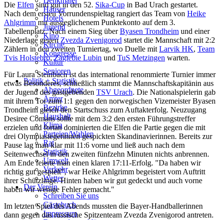
Denkmäler
Die
Elfen
sind gut in den 52.
Sika-Cup
in Bad Urach gestartet.
Häuser
Nach dem ersten Vorrundenspieltag rangiert das Team von
Heike
Hotels
Ahlgrimm
mit ausgeglichenem Punktekonto auf dem 3.
Jugend
Tabellenplatz. Nach einem Sieg über
Byasen Trondheim
und einer
Kino
Niederlage gegen
Zvezda Zvenigorod
startet die Mannschaft mit 2:2
Kirche
Zählern in den zweiten Turniertag, wo Duelle mit
Larvik HK
,
Team
Kongresse
Tvis Holstebro
,
Zaglebie Lubin
und
TuS Metzingen
warten.
Kultur
Senioren
Für Laura Steinbach ist das international renommierte Turnier immer
Stadtführer
Politik + Statistik
etwas Besonderes, schließlich stammt die Mannschaftskapitänin aus
Straßen
Abgeordnete
der Jugend des gastgebenden
TSV Urach
. Die Nationalspielerin gab
Ämter
mit ihrem Tor zum 1:1 gegen den norwegischen Vizemeister Byasen
Bezirke
Trondheim gleich den Startschuss zum Auftakterfolg. Neuzugang
Haushalt
Desiree Comans sollte mit dem 3:2 den ersten Führungstreffer
Klima
erzielen und fortan dominierten die Elfen die Partie gegen die mit
Parteien/Wahlen
drei Olympiasiegerinnen gespickten Skandinavierinnen. Bereits zur
Rat
Pause lag man klar mit 11:6 vorne und ließ auch nach dem
Statistik
Seitenwechsel in den zweiten fünfzehn Minuten nichts anbrennen.
Umwelt
Am Ende feierte man einen klaren 17:11-Erfolg. "Da haben wir
Verkehr
richtig gut gespielt", war Heike Ahlgrimm begeistert vom Auftritt
Wetter
ihrer Schützlinge. Hinten haben wir gut gedeckt und auch vorne
Der Verein
haben wir wenige Fehler gemacht."
Schreiben Sie uns
Gästebuch
Im letzten Spiel des Abends mussten die Bayer-Handballerinnen
Impressum
dann gegen das russische Spitzenteam Zvezda Zvenigorod antreten.