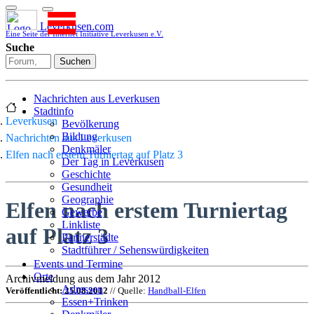
Leverkusen.com
Eine Seite der Internet Initiative Leverkusen e.V.
Suche
Suchen
Nachrichten aus Leverkusen
Stadtinfo
Leverkusen
Bevölkerung
Bildung
Nachrichten aus Leverkusen
Denkmäler
Elfen nach erstem Turniertag auf Platz 3
Der Tag in Leverkusen
Geschichte
Gesundheit
Geographie
Elfen nach erstem Turniertag
Gewerbe
Linkliste
auf Platz 3
Partnerstädte
Stadtführer / Sehenswürdigkeiten
Stadtplan
Events und Termine
Stadtteile
Orte
Archivmeldung aus dem Jahr 2012
Sport
Adressen
Veröffentlicht: 25.08.2012
// Quelle:
Handball-Elfen
Who is who
Essen+Trinken
Wohnen