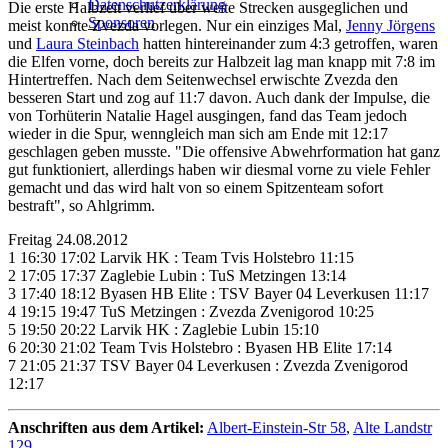
Datenschutzerklärung
Die erste Halbzeit verlief über weite Strecken ausgeglichen und
Sponsoren
meist konnte Zvezda vorlegen. Nur ein einziges Mal,
Jenny Jörgens
und
Laura Steinbach
hatten hintereinander zum 4:3 getroffen, waren
die Elfen vorne, doch bereits zur Halbzeit lag man knapp mit 7:8 im
Hintertreffen. Nach dem Seitenwechsel erwischte Zvezda den
besseren Start und zog auf 11:7 davon. Auch dank der Impulse, die
von Torhüterin Natalie Hagel ausgingen, fand das Team jedoch
wieder in die Spur, wenngleich man sich am Ende mit 12:17
geschlagen geben musste. "Die offensive Abwehrformation hat ganz
gut funktioniert, allerdings haben wir diesmal vorne zu viele Fehler
gemacht und das wird halt von so einem Spitzenteam sofort
bestraft", so Ahlgrimm.
Freitag 24.08.2012
1 16:30 17:02 Larvik HK : Team Tvis Holstebro 11:15
2 17:05 17:37 Zaglebie Lubin : TuS Metzingen 13:14
3 17:40 18:12 Byasen HB Elite : TSV Bayer 04 Leverkusen 11:17
4 19:15 19:47 TuS Metzingen : Zvezda Zvenigorod 10:25
5 19:50 20:22 Larvik HK : Zaglebie Lubin 15:10
6 20:30 21:02 Team Tvis Holstebro : Byasen HB Elite 17:14
7 21:05 21:37 TSV Bayer 04 Leverkusen : Zvezda Zvenigorod
12:17
Anschriften aus dem Artikel:
Albert-Einstein-Str 58
,
Alte Landstr
129