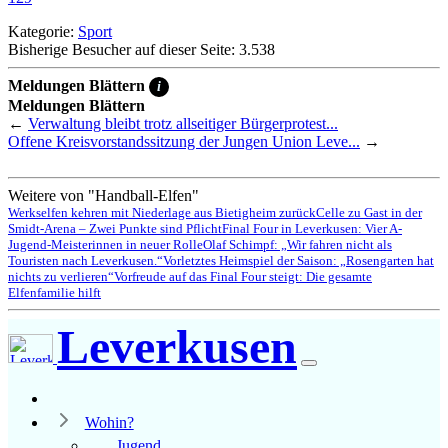
Kategorie:
Sport
Bisherige Besucher auf dieser Seite: 3.538
Meldungen Blättern
i
Meldungen Blättern
←
Verwaltung bleibt trotz allseitiger Bürgerprotest...
Offene Kreisvorstandssitzung der Jungen Union Leve...
→
Weitere von "Handball-Elfen"
Werkselfen kehren mit Niederlage aus Bietigheim zurück
Celle zu Gast in der
Smidt-Arena – Zwei Punkte sind Pflicht
Final Four in Leverkusen: Vier A-
Jugend-Meisterinnen in neuer Rolle
Olaf Schimpf: „Wir fahren nicht als
Touristen nach Leverkusen.“
Vorletztes Heimspiel der Saison: „Rosengarten hat
nichts zu verlieren“
Vorfreude auf das Final Four steigt: Die gesamte
Elfenfamilie hilft
Leverkusen
Wohin?
Jugend