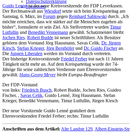
Datenschutzerklärung
Guido Lenné
ist der neue Kreisvorsitzende der FDP Leverkusen.
Sponsoren
Der Rechtsanwalt aus
Wiesdorf
setzte sich beim Kreisparteitag am
Samstag, 6. März, im
Forum
gegen
Reinhard Sablowski
durch. „Ich
möchte erreichen, dass wir stärker auf die Menschen zugehen als
bisher“, formulierte er sein Ziel. Als Stellvertreter wurden
Timur
Lutfullin
und
Benedikt Vennemann
gewählt. Schatzmeister bleibt
Jochen Ries
.
Robert Budde
ist neuer Schriftführer. Als Beisitzer
gehören dem Vorstand Jörg Hausmann, Savas Celik,
Dr. Jürgen
Kirsch
,
Stefan Krieger
,
Jörg Berghöfer
und
Dr. Guido Fischer
an.
Die
Jungen Liberalen
werden im Vorstand durch
vertreten.
Der bisherige Kreisvorsitzende
Friedel Ferber
trat nach 11 Jahren
Tätigkeit nicht mehr an. Auf dem Kreisparteitag wurde der 74-
Jährige für seine zahlreichen Verdienste zum Ehrenvorsitzenden
gewählt.
Hans-Georg Meyer
bleibt Europa-Beauftragter
Der FDP-Vorstand
von links:
Friedrich Busch
, Robert Budde, Jochen Ries, Guideo
Fischer,
,
Savas Celik
, Guido Lenné, Jörg Hausmann. Stefan
Krieger, Benedikt Vennemann, Timur Lutfullin, Jürgen Kirsch
Der neue Vorsitzende Guido Lenné gratuliert dem
Ehrenvorsitzenden Friedel Ferber; rechts: Timur Lutfullin
Anschriften aus dem Artikel:
Alte Landstr 129
,
Albert-Einstein-Str