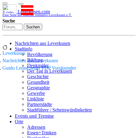
Leverkusen.com
Eine Seite der Internet Initiative Leverkusen e.V.
Suche
Suchen
Nachrichten aus Leverkusen
Stadtinfo
Leverkusen
Bevölkerung
Bildung
Nachrichten aus Leverkusen
Denkmäler
Guido Lenné neuer FDP Vorsitzender
Der Tag in Leverkusen
Geschichte
Gesundheit
Geographie
Gewerbe
Linkliste
Partnerstädte
Stadtführer / Sehenswürdigkeiten
Stadtplan
Events und Termine
Stadtteile
Orte
Sport
Adressen
Who is who
Essen+Trinken
Wohnen