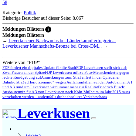
58
Kategorie:
Politik
Bisherige Besucher auf dieser Seite: 8.067
Meldungen Blättern
i
Meldungen Blättern
←
Leverkusener Nachwuchs bei Länderkampf erfolgreic...
Leverkusener Mannschafts-Bronze bei Cross-DM...
→
Weitere von "FDP"
FDP fordert ein digitales Update für die Stadt
FDP Leverkusen stellt sich auf:
Zwei Frauen an der Spitze
FDP Leverkusen ruft zu Foto-Menschenkette gegen
rechte Kundgebung auf
Anmerkungen zum Straßenfest in der Opladener
Bahnhofstraße
„Horrorszenario“ wegen Auffahrunfällen auf den Autobahnen A 1
und A 3 rund um Leverkusen wird immer mehr zur Realität
Friedrich Busch:
Ausbautermin für A 3 von Leverkusen nach Köln-Mülheim im Jahr 2015 muss
verschoben werden – andernfalls droht absolutes Verkehrschaos
Leverkusen