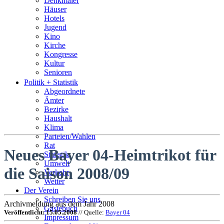
Denkmäler
Häuser
Hotels
Jugend
Kino
Kirche
Kongresse
Kultur
Senioren
Stadtführer
Politik + Statistik
Straßen
Abgeordnete
Ämter
Bezirke
Haushalt
Klima
Parteien/Wahlen
Rat
Neues Bayer 04-Heimtrikot für
Statistik
Umwelt
die Saison 2008/09
Verkehr
Wetter
Der Verein
Schreiben Sie uns
Archivmeldung aus dem Jahr 2008
Gästebuch
Veröffentlicht: 15.05.2008
// Quelle:
Bayer 04
Impressum