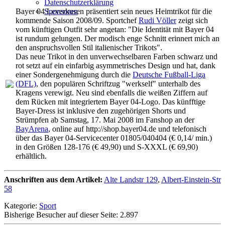
Datenschutzerklärung
Bayer 04 Leverkusen präsentiert sein neues Heimtrikot für die
Sponsoren
kommende Saison 2008/09. Sportchef
Rudi Völler
zeigt sich
vom künftigen Outfit sehr angetan: "Die Identität mit Bayer 04
ist rundum gelungen. Der modisch enge Schnitt erinnert mich an
den anspruchsvollen Stil italienischer Trikots".
Das neue Trikot in den unverwechselbaren Farben schwarz und
rot setzt auf ein einfarbig asymmetrisches Design und hat, dank
einer Sondergenehmigung durch die
Deutsche Fußball-Liga
(DFL)
, den populären Schriftzug "werkself" unterhalb des
Kragens verewigt. Neu sind ebenfalls die weißen Ziffern auf
dem Rücken mit integriertem Bayer 04-Logo. Das künfftige
Bayer-Dress ist inklusive den zugehörigen Shorts und
Strümpfen ab Samstag, 17. Mai 2008 im Fanshop an der
BayArena
, online auf http://shop.bayer04.de und telefonisch
über das Bayer 04-Servicecenter 01805/040404 (€ 0,14/ min.)
in den Größen 128-176 (€ 49,90) und S-XXXL (€ 69,90)
erhältlich.
Anschriften aus dem Artikel:
Alte Landstr 129
,
Albert-Einstein-Str
58
Kategorie:
Sport
Bisherige Besucher auf dieser Seite: 2.897