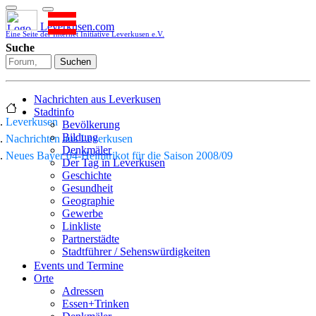
Leverkusen.com
Eine Seite der Internet Initiative Leverkusen e.V.
Suche
Suchen
Nachrichten aus Leverkusen
Stadtinfo
Leverkusen
Bevölkerung
Bildung
Nachrichten aus Leverkusen
Denkmäler
Neues Bayer 04-Heimtrikot für die Saison 2008/09
Der Tag in Leverkusen
Geschichte
Gesundheit
Geographie
Gewerbe
Linkliste
Partnerstädte
Stadtführer / Sehenswürdigkeiten
Stadtplan
Events und Termine
Stadtteile
Orte
Sport
Adressen
Who is who
Essen+Trinken
Wohnen