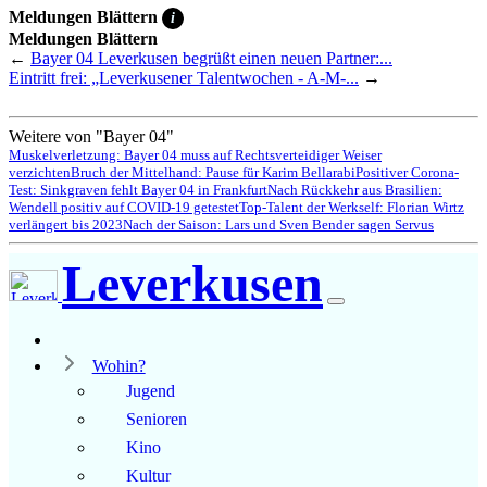
Meldungen Blättern
i
Meldungen Blättern
←
Bayer 04 Leverkusen begrüßt einen neuen Partner:...
Eintritt frei: „Leverkusener Talentwochen - A-M-...
→
Weitere von "Bayer 04"
Muskelverletzung: Bayer 04 muss auf Rechtsverteidiger Weiser
verzichten
Bruch der Mittelhand: Pause für Karim Bellarabi
Positiver Corona-
Test: Sinkgraven fehlt Bayer 04 in Frankfurt
Nach Rückkehr aus Brasilien:
Wendell positiv auf COVID-19 getestet
Top-Talent der Werkself: Florian Wirtz
verlängert bis 2023
Nach der Saison: Lars und Sven Bender sagen Servus
Leverkusen
Wohin?
Jugend
Senioren
Kino
Kultur