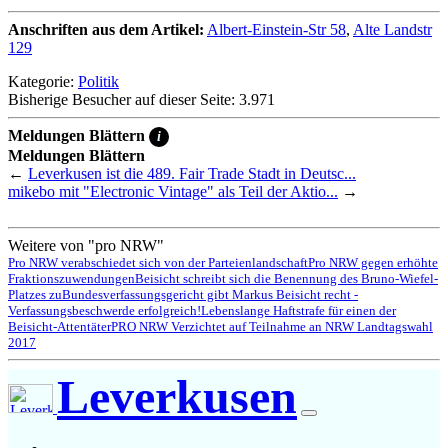
Anschriften aus dem Artikel:
Albert-Einstein-Str 58
,
Alte Landstr
129
Kategorie:
Politik
Bisherige Besucher auf dieser Seite: 3.971
Meldungen Blättern
i
Meldungen Blättern
←
Leverkusen ist die 489. Fair Trade Stadt in Deutsc...
mikebo mit "Electronic Vintage" als Teil der Aktio...
→
Weitere von "pro NRW"
Pro NRW verabschiedet sich von der Parteienlandschaft
Pro NRW gegen erhöhte
Fraktionszuwendungen
Beisicht schreibt sich die Benennung des Bruno-Wiefel-
Platzes zu
Bundesverfassungsgericht gibt Markus Beisicht recht -
Verfassungsbeschwerde erfolgreich!
Lebenslange Haftstrafe für einen der
Beisicht-Attentäter
PRO NRW Verzichtet auf Teilnahme an NRW Landtagswahl
2017
Leverkusen