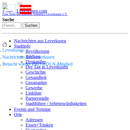
Leverkusen.com
Eine Seite der Internet Initiative Leverkusen e.V.
Suche
Suchen
Nachrichten aus Leverkusen
Stadtinfo
Leverkusen
Bevölkerung
Bildung
Nachrichten aus Leverkusen
Denkmäler
Beisicht wieder PRO KÖLN-Mitglied
Der Tag in Leverkusen
Geschichte
Gesundheit
Geographie
Gewerbe
Linkliste
Partnerstädte
Stadtführer / Sehenswürdigkeiten
Stadtplan
Events und Termine
Stadtteile
Orte
Sport
Adressen
Who is who
Essen+Trinken
Wohnen