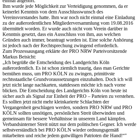
einmal angehört.
Ihm wurde jede Möglichkeit zur Verteidigung genommen, da er
keinerlei Kenntnis von dem Ausschlusswunsch des
Vereinsvorstandes hatte. Ihm war noch nicht einmal eine Einladung
zu der außerordentlichen Mitgliederversammlung vom 19.08.2016
übermittelt worden. Er wurde auch nicht vom Verein darüber in
Kenntnis gesetzt, dass ein Ausschluss von ihm, aus welchen
Gründen auch immer, beantragt worden ist. Eine solche Anhörung
ist jedoch nach der Rechtsprechung zwingend erforderlich.
Zum Prozessausgang erklärte der PRO NRW Parteivorsitzende
Markus Beisicht:
„Ich begrüße die Entscheidung des Landgerichts Köln
außerordentlich. Es ist schon ziemlich traurig, dass man Gerichte
bemühen muss, um PRO KÖLN zu zwingen, primitivste
rechtsstaatliche Grundvoraussetzungen einzuhalten. Doch ich will
jetzt nicht lange nachkarten, stattdessen möchte ich nach vorne
blicken. Die Entscheidung des Landgerichts Köln von heute ist
sicher auch als Signal zur Einheit der PRO – Parteien zu verstehen.
Es sollten jetzt nicht mehr kleinkarierte Schlachten der
Vergangenheit geschlagen werden, sondern PRO NRW und PRO
KÖLN sollten unnötigen, persönlichen Streit überwinden und
gemeinsam für bessere Verhältnisse in unserem Land kämpfen.
Verbandsinterner Streit nützt nur dem politischen Gegner. Ich werde
selbstverständlich bei PRO KÖLN wieder ordnungsgemäß
mitarbeiten und reiche jedem gutwilligen Patrioten die Hand!“"