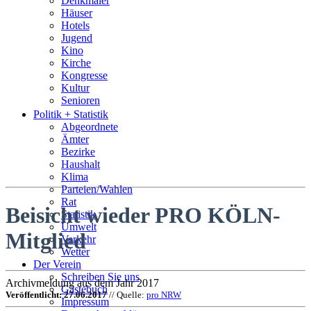
Denkmäler
Häuser
Hotels
Jugend
Kino
Kirche
Kongresse
Kultur
Senioren
Stadtführer
Politik + Statistik
Straßen
Abgeordnete
Ämter
Bezirke
Haushalt
Klima
Parteien/Wahlen
Rat
Beisicht wieder PRO KÖLN-
Statistik
Umwelt
Mitglied
Verkehr
Wetter
Der Verein
Schreiben Sie uns
Archivmeldung aus dem Jahr 2017
Gästebuch
Veröffentlicht: 27.06.2017
// Quelle:
pro NRW
Impressum