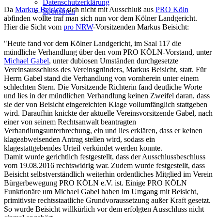
Datenschutzerklärung
Da
Markus Beisicht
sich nicht mit Ausschluß aus
PRO Köln
Sponsoren
abfinden wollte traf man sich nun vor dem Kölner Landgericht.
Hier die Sicht vom
pro NRW
-Vorsitzenden Markus Beisicht:
"Heute fand vor dem Kölner Landgericht, im Saal 117 die
mündliche Verhandlung über den vom PRO KÖLN-Vorstand, unter
Michael Gabel
, unter dubiosen Umständen durchgesetzte
Vereinsausschluss des Vereinsgründers, Markus Beisicht, statt. Für
Herrn Gabel stand die Verhandlung von vornherein unter einem
schlechten Stern. Die Vorsitzende Richterin fand deutliche Worte
und lies in der mündlichen Verhandlung keinen Zweifel daran, dass
sie der von Beisicht eingereichten Klage vollumfänglich stattgeben
wird. Daraufhin knickte der aktuelle Vereinsvorsitzende Gabel, nach
einer von seinem Rechtsanwalt beantragten
Verhandlungsunterbrechung, ein und lies erklären, dass er keinen
klageabweisenden Antrag stellen wird, sodass ein
klagestattgebendes Urteil verkündet werden konnte.
Damit wurde gerichtlich festgestellt, dass der Ausschlussbeschluss
vom 19.08.2016 rechtswidrig war. Zudem wurde festgestellt, dass
Beisicht selbstverständlich weiterhin ordentliches Mitglied im Verein
Bürgerbewegung PRO KÖLN e.V. ist. Einige PRO KÖLN
Funktionäre um Michael Gabel haben im Umgang mit Beisicht,
primitivste rechtsstaatliche Grundvoraussetzung außer Kraft gesetzt.
So wurde Beisicht willkürlich vor dem erfolgten Ausschluss nicht