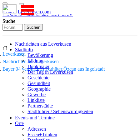
Leverkusen.com
Eine Seite der Internet Initiative Leverkusen e.V.
Suche
Suchen
Nachrichten aus Leverkusen
Stadtinfo
Leverkusen
Bevölkerung
Bildung
Nachrichten aus Leverkusen
Denkmäler
Bayer 04 verpflichtet Torhüter Özcan aus Ingolstadt
Der Tag in Leverkusen
Geschichte
Gesundheit
Geographie
Gewerbe
Linkliste
Partnerstädte
Stadtführer / Sehenswürdigkeiten
Stadtplan
Events und Termine
Stadtteile
Orte
Sport
Adressen
Who is who
Essen+Trinken
Wohnen