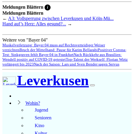
Meldungen Blättern
i
Meldungen Blättern
←
A3: Vollsperrung zwischen Leverkusen und Köln-Mü...
Hand auf’s Herz: Alles gesund?...
→
Weitere von "Bayer 04"
Muskelverletzung: Bayer 04 muss auf Rechtsverteidiger Weiser
verzichten
Bruch der Mittelhand: Pause für Karim Bellarabi
Positiver Corona-
Test: Sinkgraven fehlt Bayer 04 in Frankfurt
Nach Rückkehr aus Brasilien:
Wendell positiv auf COVID-19 getestet
Top-Talent der Werkself: Florian Wirtz
verlängert bis 2023
Nach der Saison: Lars und Sven Bender sagen Servus
Leverkusen
Wohin?
Jugend
Senioren
Kino
Kultur