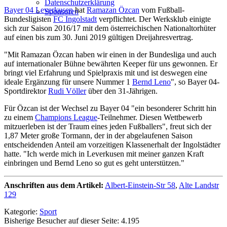
Datenschutzerklärung
Bayer 04 Leverkusen
hat
Ramazan Özcan
vom Fußball-
Sponsoren
Bundesligisten
FC Ingolstadt
verpflichtet. Der Werksklub einigte
sich zur Saison 2016/17 mit dem österreichischen Nationaltorhüter
auf einen bis zum 30. Juni 2019 gültigen Dreijahresvertrag.
"Mit Ramazan Özcan haben wir einen in der Bundesliga und auch
auf internationaler Bühne bewährten Keeper für uns gewonnen. Er
bringt viel Erfahrung und Spielpraxis mit und ist deswegen eine
ideale Ergänzung für unsere Nummer 1
Bernd Leno
", so Bayer 04-
Sportdirektor
Rudi Völler
über den 31-Jährigen.
Für Özcan ist der Wechsel zu Bayer 04 "ein besonderer Schritt hin
zu einem
Champions League
-Teilnehmer. Diesen Wettbewerb
mitzuerleben ist der Traum eines jeden Fußballers", freut sich der
1,87 Meter große Tormann, der in der abgelaufenen Saison
entscheidenden Anteil am vorzeitigen Klassenerhalt der Ingolstädter
hatte. "Ich werde mich in Leverkusen mit meiner ganzen Kraft
einbringen und Bernd Leno so gut es geht unterstützen."
Anschriften aus dem Artikel:
Albert-Einstein-Str 58
,
Alte Landstr
129
Kategorie:
Sport
Bisherige Besucher auf dieser Seite: 4.195