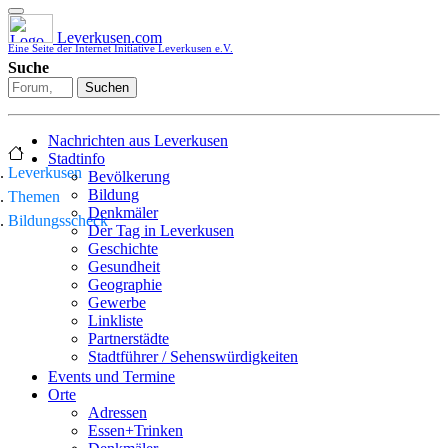
Leverkusen.com
Eine Seite der Internet Initiative Leverkusen e.V.
Suche
Suchen
Nachrichten aus Leverkusen
Stadtinfo
Leverkusen
Bevölkerung
Bildung
Themen
Denkmäler
Bildungsscheck
Der Tag in Leverkusen
Geschichte
Gesundheit
Geographie
Gewerbe
Linkliste
Partnerstädte
Stadtführer / Sehenswürdigkeiten
Stadtplan
Events und Termine
Stadtteile
Orte
Sport
Adressen
Who is who
Essen+Trinken
Wohnen