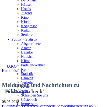
Denkmäler
Häuser
Hotels
Jugend
Kino
Kirche
Kongresse
Kultur
Senioren
Stadtführer
Politik + Statistik
Straßen
Abgeordnete
Ämter
Bezirke
Haushalt
Klima
Parteien/Wahlen
←
JAKO
Rat
Kombilösung
→
Statistik
Umwelt
Verkehr
Meldungen und Nachrichten zu
Wetter
"Bildungsscheck"
Der Verein
Schreiben Sie uns
Gästebuch
08.05.2018
Impressum
Bildungsscheck NRW – Veränderte Schwerpunktsetzung ab 30.