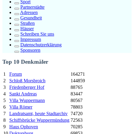
Sport
Partnerstädte
Adressen
Gesundheit
Straßen
Häuser
Schreiben Sie uns
Impressum
Datenschutzerklärung
Sponsoren
Top 10 Denkmäler
1
Forum
164271
2
Schloß Morsbroich
144859
3
Friedenberger Hof
88765
4
Sankt Andreas
83447
5
Villa Wuppermann
80567
6
Villa Römer
78803
7
Landratsamt, heute Stadtarchiv
74720
8
Schiffsbrücke Wuppermündung
72563
9
Haus Ophoven
70285
10
Doktorsburg
69853