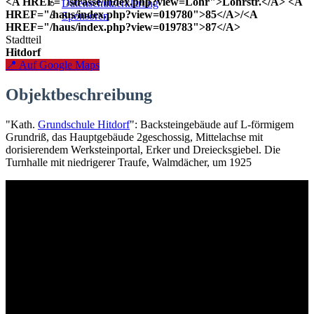
<A HREF="/strasse/index.php?view=Lohr">Lohrstr.</A> <A
Datenschutzerklärung
HREF="/haus/index.php?view=019780">85</A>/<A
Sponsoren
HREF="/haus/index.php?view=019783">87</A>
Stadtteil
Hitdorf
📍 Auf Google Maps
Objektbeschreibung
"Kath.
Grundschule Hitdorf
": Backsteingebäude auf L-förmigem
Grundriß, das Hauptgebäude 2geschossig, Mittelachse mit
dorisierendem Werksteinportal, Erker und Dreiecksgiebel. Die
Turnhalle mit niedrigerer Traufe, Walmdächer, um 1925