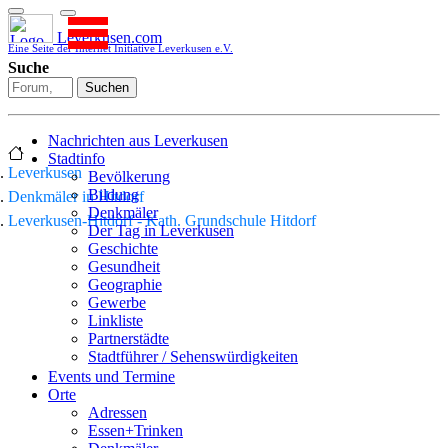
Leverkusen.com
Eine Seite der Internet Initiative Leverkusen e.V.
Suche
Suchen
Nachrichten aus Leverkusen
Stadtinfo
Leverkusen
Bevölkerung
Bildung
Denkmäler in Hitdorf
Denkmäler
Leverkusen-Hitdorf - Kath. Grundschule Hitdorf
Der Tag in Leverkusen
Geschichte
Gesundheit
Geographie
Gewerbe
Linkliste
Partnerstädte
Stadtführer / Sehenswürdigkeiten
Stadtplan
Events und Termine
Stadtteile
Orte
Sport
Adressen
Who is who
Essen+Trinken
Wohnen