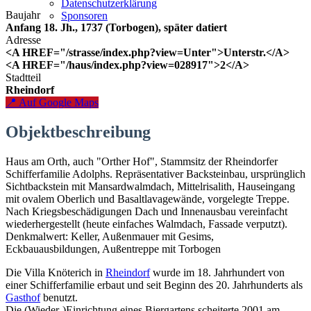
Datenschutzerklärung
Baujahr
Sponsoren
Anfang 18. Jh., 1737 (Torbogen), später datiert
Adresse
<A HREF="/strasse/index.php?view=Unter">Unterstr.</A>
<A HREF="/haus/index.php?view=028917">2</A>
Stadtteil
Rheindorf
📍 Auf Google Maps
Objektbeschreibung
Haus am Orth, auch "Orther Hof", Stammsitz der Rheindorfer
Schifferfamilie Adolphs. Repräsentativer Backsteinbau, ursprünglich
Sichtbackstein mit Mansardwalmdach, Mittelrisalith, Hauseingang
mit ovalem Oberlich und Basaltlavagewände, vorgelegte Treppe.
Nach Kriegsbeschädigungen Dach und Innenausbau vereinfacht
wiederhergestellt (heute einfaches Walmdach, Fassade verputzt).
Denkmalwert: Keller, Außenmauer mit Gesims,
Eckbauausbildungen, Außentreppe mit Torbogen
Die Villa Knöterich in
Rheindorf
wurde im 18. Jahrhundert von
einer Schifferfamilie erbaut und seit Beginn des 20. Jahrhunderts als
Gasthof
benutzt.
Die (Wieder-)Einrichtung eines Biergartens scheiterte 2001 am