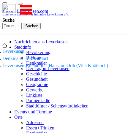
Leverkusen.com
Eine Seite der Internet Initiative Leverkusen e.V.
Suche
Suchen
Nachrichten aus Leverkusen
Stadtinfo
Leverkusen
Bevölkerung
Bildung
Denkmäler in Rheindorf
Denkmäler
Leverkusen-Rheindorf - Haus am Orth (Villa Knöterich)
Der Tag in Leverkusen
Geschichte
Gesundheit
Geographie
Gewerbe
Linkliste
Partnerstädte
Stadtführer / Sehenswürdigkeiten
Stadtplan
Events und Termine
Stadtteile
Orte
Sport
Adressen
Who is who
Essen+Trinken
Wohnen