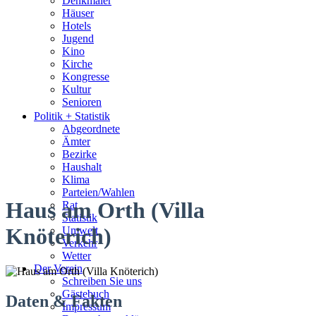
Denkmäler
Häuser
Hotels
Jugend
Kino
Kirche
Kongresse
Kultur
Senioren
Stadtführer
Politik + Statistik
Straßen
Abgeordnete
Ämter
Bezirke
Haushalt
Klima
Parteien/Wahlen
Haus am Orth (Villa
Rat
Statistik
Knöterich)
Umwelt
Verkehr
Wetter
Der Verein
Schreiben Sie uns
Gästebuch
Daten & Fakten
Impressum