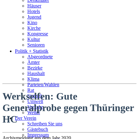
Denkmäler
Häuser
Hotels
Jugend
Kino
Kirche
Kongresse
Kultur
Senioren
Stadtführer
Politik + Statistik
Straßen
Abgeordnete
Ämter
Bezirke
Haushalt
Klima
Parteien/Wahlen
Rat
Werkselfen: Gute
Statistik
Umwelt
Generalprobe gegen Thüringer
Verkehr
Wetter
HC
Der Verein
Schreiben Sie uns
Gästebuch
Impressum
Archivmeldung aus dem Jahr 2020