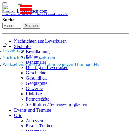
Leverkusen.com
Eine Seite der Internet Initiative Leverkusen e.V.
Suche
Suchen
Nachrichten aus Leverkusen
Stadtinfo
Leverkusen
Bevölkerung
Bildung
Nachrichten aus Leverkusen
Denkmäler
Werkselfen: Gute Generalprobe gegen Thüringer HC
Der Tag in Leverkusen
Geschichte
Gesundheit
Geographie
Gewerbe
Linkliste
Partnerstädte
Stadtführer / Sehenswürdigkeiten
Stadtplan
Events und Termine
Stadtteile
Orte
Sport
Adressen
Who is who
Essen+Trinken
Wohnen