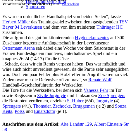
Datenschutzerklärung
Veröffentlicht: 31.08.2020
// Quelle:
Werkselfen
Sponsoren
Es war ein ordentliches Handballspiel von beiden Seiten“, fasste
Herbert Müller
das Trainingsspiel zwischen dem gastgebenden
TSV
Bayer 04 Leverkusen
und dem von ihm trainierten
Thüringer HC
zusammen.
Die aufgrund des gut funktionierenden
Hygienekonzeptes
auf 300
Zuschauer begrenzte Anhängerschaft in der Leverkusener
Ostermann Arena
sah dabei eine Woche vor dem Saisonstart in der
Frauen-Bundesliga ein munteres, unterhaltsames Spiel und ein
knappes 26:24 (14:13) für die Gäste.
„Schade, dass wir ein Remis verpasst haben. Das war möglich und
wäre auch nicht unverdient gewesen, da die Partie sehr ausgeglichen
war. Doch ein paar Fehler plus Holztreffer im Angriff waren zu viel.
Zudem war mir die Defensive oft zu brav“, so
Renate Wolf
,
Handball-Geschäftsführerin der Werkselfen.
Die Tore für die Werkselfen, bei denen sich
Vanessa Fehr
im Tor
sowie Regisseurin
Zivile Jurgutyte
und Linksaußen
Zoe Sprengers
die Bestnoten verdienten, erzielten
S. Huber
(6/4),
Jurgutyte
(4),
Sprengers
(4/1),
Thomaier
,
Zschocke
,
Bruggeman
(je 2) und
Souza
,
Keita
,
Polsz
und
Einarsdottir
(je 1).
Anschriften aus dem Artikel:
Alte Landstr 129
,
Albert-Einstein-Str
58