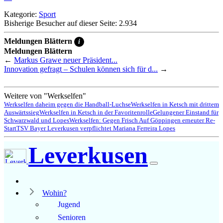
Kategorie:
Sport
Bisherige Besucher auf dieser Seite: 2.934
Meldungen Blättern
i
Meldungen Blättern
←
Markus Grawe neuer Präsident...
Innovation gefragt – Schulen können sich für d...
→
Weitere von "Werkselfen"
Werkselfen daheim gegen die Handball-Luchse
Werkselfen in Ketsch mit drittem
Auswärtssieg
Werkselfen in Ketsch in der Favoritenrolle
Gelungener Einstand für
Schwarzwald und Lopes
Werkselfen: Gegen Frisch Auf Göppingen erneuter Re-
Start
TSV Bayer Leverkusen verpflichtet Mariana Ferreira Lopes
Leverkusen
Wohin?
Jugend
Senioren