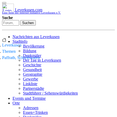
Leverkusen.com
Eine Seite der Internet Initiative Leverkusen e.V.
Suche
Suchen
Nachrichten aus Leverkusen
Stadtinfo
Leverkusen
Bevölkerung
Bildung
Themen
Denkmäler
Paffrath, Schreibwaren
Der Tag in Leverkusen
Geschichte
Gesundheit
Geographie
Gewerbe
Linkliste
Partnerstädte
Stadtführer / Sehenswürdigkeiten
Stadtplan
Events und Termine
Stadtteile
Orte
Sport
Adressen
Who is who
Essen+Trinken
Wohnen