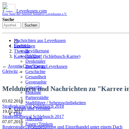
Leverkusen.com
Eine Seite der Internet Initiative Leverkusen e.V.
Suche
Suchen
Nachrichten aus Leverkusen
Stadtinfo
Leverkusen
Bevölkerung
Themen
Bildung
Karree im Dorf (Schlebusch-Karree)
Denkmäler
←
Aventis CropScience
Der Tag in Leverkusen
Gleiwitz
→
Geschichte
Gesundheit
Geographie
Gewerbe
Meldungen und Nachrichten zu "Karree i
Linkliste
Partnerstädte
03.02.2018
Stadtführer / Sehenswürdigkeiten
Straßenkarneval Schlebusch 2018
Stadtplan
Events und Termine
19.02.2017
Stadtteile
Orte
Straßenkarneval Schlebusch 2017
Sport
Adressen
07.07.2016
Who is who
Essen+Trinken
Reuterstraße: Wohnbebauung und Einzelhandel unter einem Dach
Wohnen