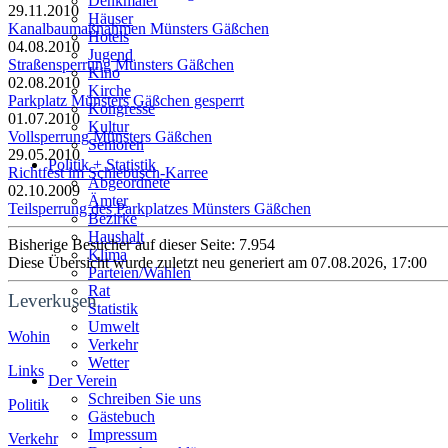
Denkmäler
29.11.2010
Häuser
Kanalbaumaßnahmen Münsters Gäßchen
Hotels
04.08.2010
Jugend
Straßensperrung Münsters Gäßchen
Kino
02.08.2010
Kirche
Parkplatz Münsters Gäßchen gesperrt
Kongresse
01.07.2010
Kultur
Vollsperrung Münsters Gäßchen
Senioren
29.05.2010
Stadtführer
Politik + Statistik
Richtfest im Schlebusch-Karree
Straßen
Abgeordnete
02.10.2009
Ämter
Teilsperrung des Parkplatzes Münsters Gäßchen
Bezirke
Haushalt
Bisherige Besucher auf dieser Seite: 7.954
Klima
Diese Übersicht wurde zuletzt neu generiert am 07.08.2026, 17:00
Parteien/Wahlen
Rat
Leverkusen
Statistik
Umwelt
Wohin
Verkehr
Wetter
Links
Der Verein
Schreiben Sie uns
Politik
Gästebuch
Impressum
Verkehr