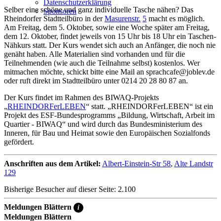
Datenschutzerklärung
Selber eine schöne und ganz individuelle Tasche nähen? Das
Sponsoren
Rheindorfer Stadtteilbüro in der
Masurenstr.
5
macht es möglich.
Am Freitag, dem 5. Oktober, sowie eine Woche später am Freitag,
dem 12. Oktober, findet jeweils von 15 Uhr bis 18 Uhr ein Taschen-
Nähkurs statt. Der Kurs wendet sich auch an Anfänger, die noch nie
genäht haben. Alle Materialien sind vorhanden und für die
Teilnehmenden (wie auch die Teilnahme selbst) kostenlos. Wer
mitmachen möchte, schickt bitte eine Mail an sprachcafe@joblev.de
oder ruft direkt im Stadtteilbüro unter 0214 20 28 80 87 an.
Der Kurs findet im Rahmen des BIWAQ-Projekts
„
RHEINDORFerLEBEN
“ statt. „RHEINDORFerLEBEN“ ist ein
Projekt des ESF-Bundesprogramms „Bildung, Wirtschaft, Arbeit im
Quartier - BIWAQ“ und wird durch das Bundesministerium des
Inneren, für Bau und Heimat sowie den Europäischen Sozialfonds
gefördert.
Anschriften aus dem Artikel:
Albert-Einstein-Str 58
,
Alte Landstr
129
Bisherige Besucher auf dieser Seite: 2.100
Meldungen Blättern
i
Meldungen Blättern