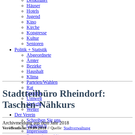
Denkmäler
Häuser
Hotels
Jugend
Kino
Kirche
Kongresse
Kultur
Senioren
Stadtführer
Politik + Statistik
Straßen
Abgeordnete
Ämter
Bezirke
Haushalt
Klima
Parteien/Wahlen
Rat
Stadtteilbüro Rheindorf:
Statistik
Umwelt
Taschen-Nähkurs
Verkehr
Wetter
Der Verein
Schreiben Sie uns
Archivmeldung aus dem Jahr 2018
Gästebuch
Veröffentlicht: 19.09.2018
// Quelle:
Stadtverwaltung
Impressum