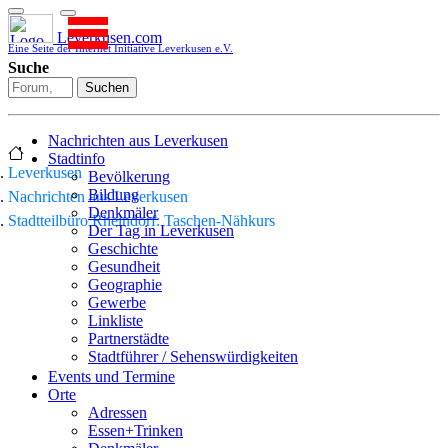
Leverkusen.com
Eine Seite der Internet Initiative Leverkusen e.V.
Suche
Suchen
Nachrichten aus Leverkusen
Stadtinfo
Leverkusen
Bevölkerung
Bildung
Nachrichten aus Leverkusen
Denkmäler
Stadtteilbüro Rheindorf: Taschen-Nähkurs
Der Tag in Leverkusen
Geschichte
Gesundheit
Geographie
Gewerbe
Linkliste
Partnerstädte
Stadtführer / Sehenswürdigkeiten
Stadtplan
Events und Termine
Stadtteile
Orte
Sport
Adressen
Who is who
Essen+Trinken
Wohnen