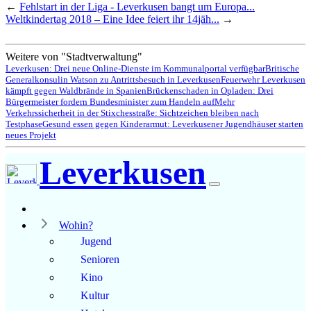
←
Fehlstart in der Liga - Leverkusen bangt um Europa...
Weltkindertag 2018 – Eine Idee feiert ihr 14jäh...
→
Weitere von "Stadtverwaltung"
Leverkusen: Drei neue Online-Dienste im Kommunalportal verfügbar
Britische
Generalkonsulin Watson zu Antrittsbesuch in Leverkusen
Feuerwehr Leverkusen
kämpft gegen Waldbrände in Spanien
Brückenschaden in Opladen: Drei
Bürgermeister fordern Bundesminister zum Handeln auf
Mehr
Verkehrssicherheit in der Stixchesstraße: Sichtzeichen bleiben nach
Testphase
Gesund essen gegen Kinderarmut: Leverkusener Jugendhäuser starten
neues Projekt
Leverkusen
Wohin?
Jugend
Senioren
Kino
Kultur