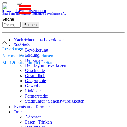
Leverkusen.com
Eine Seite der Internet Initiative Leverkusen e.V.
Suche
Suchen
Nachrichten aus Leverkusen
Stadtinfo
Leverkusen
Bevölkerung
Bildung
Nachrichten aus Leverkusen
Denkmäler
Mit 120 km/h durch die Stadt
Der Tag in Leverkusen
Geschichte
Gesundheit
Geographie
Gewerbe
Linkliste
Partnerstädte
Stadtführer / Sehenswürdigkeiten
Stadtplan
Events und Termine
Stadtteile
Orte
Sport
Adressen
Who is who
Essen+Trinken
Wohnen