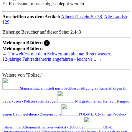
EUR entstand, musste abgeschleppt werden.
Anschriften aus dem Artikel:
Albert-Einstein-Str 58
,
Alte Landstr
129
Bisherige Besucher auf dieser Seite: 2.443
Meldungen Blättern
i
Meldungen Blättern
←
Umweltfest mit dem Schwerpunktthema: Regenwasser...
12-jährige Fahrradfahrerin angefahren - leicht ve...
→
Weitere von "Polizei"
Staatsschutz ermittelt nach Sachbeschädigung an Kabelsträngen in
Leverkusen - Polizei sucht Zeugen
Mit gestohlenem Renault Kangoo
gegen Baum gefahren - Zeugensuche
POL-ME: 62-jährige Pedelec-
Fahrerin bei Alleinunfall schwer verletzt - 2608002
POL-D:
Unterstützung bei einer Öffentlichkeitsfahndung der Polizei Köln nach Angriff