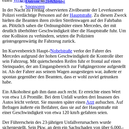
einen
Verkehrsunfall
in
Wiesdorf
.
Datenschutzerklärung
Sponsoren
In der Nacht zu Freitag observierten Zivilbeamte der Leverkusener
Polizei verdächtige Personen auf der
Hauptstraße
. Zu diesem Zweck
hielten die Beamten ihren zivilen Streifenwagen auf der Fahrbahn
an. Plötzlich sahen die Ordnungshüter einen Mercedes, der mit
deutlich überhöhter Geschwindigkeit über die Hauptstraße fuhr. Um
eine Kollision zu verhindern, setzten die Polizisten
geistesgegenwärtig ihr Fahrzeug zurück.
Im Kurvenbereich Haupt-/
Nobelstraße
verlor der Fahrer des
Mercedes aufgrund der hohen Geschwindigkeit die Kontrolle über
sein Fahrzeug. Mit quietschenden Reifen fuhr er frontal auf einen
Steinquader, der am Eingangsbereich zur Fußgängerzone aufgestellt
ist. Als der Fahrer aus seinem Wagen ausgestiegen war, äußerte er
spontan gegenüber den Beamten, dass er wohl zuviel getrunken
habe.
Ein Alkoholtest gab ihm dann auch recht. Er erreichte einen Wert
von etwa 1,6 Promille. Bei dem Unfall wurden drei Insassen des
Autos leicht verletzt. Sie mussten später einen
Arzt
aufsuchen. Auf
Befragen äußerte ein Beifahrer, dass sie auf der Hauptstraße mit
einer Geschwindigkeit von etwa 120 km/h gefahren seien.
Der Führerschein des 23-jährigen Unfallverursachers wurde
sichergestellt. Sein Pkw, an dem ein Sachschaden von über 6.000,-