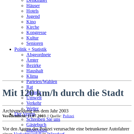
Denkmäler
Häuser
Hotels
Jugend
Kino
Kirche
Kongresse
Kultur
Senioren
Stadtführer
Politik + Statistik
Straßen
Abgeordnete
Ämter
Bezirke
Haushalt
Klima
Parteien/Wahlen
Rat
Mit 120 km/h durch die Stadt
Statistik
Umwelt
Verkehr
Wetter
Archivmeldung aus dem Jahr 2003
Der Verein
Veröffentlicht: 11.07.2003
// Quelle:
Polizei
Schreiben Sie uns
Gästebuch
Vor den Augen der Polizei verursachte eine betrunkener Autofahrer
Impressum