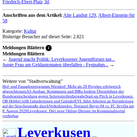
Friedrich-Ebert-Platz
3d
.
Anschriften aus dem Artikel:
Alte Landstr 129
,
Albert-Einstein-Str
58
Kategorie:
Kultur
Bisherige Besucher auf dieser Seite: 2.821
Meldungen Blättern
i
Meldungen Blättern
←
Jugend macht Politik: Leverkusener Jugendforum tag...
Junge Frau am Geldautomaten überfallen - Festnahm...
→
Weitere von "Stadtverwaltung"
Hof- und Fassadenprogramm Wiesdorf: Mehr als 20 Projekte erfolgreich
abgeschlossen
A3-Ausbau: Kommunen und IHKs fordern Überprüfung der
Bundesentscheidung gegen Seitenstreifenfreigabe
Start-up Pitch in Leverkusen:
OB Hebbel trifft Gründerinnen und Gründer
EVL führt Arbeiten an Stromleitung
auf der Stixchesstraße durch
Verkehrsinfos: Testspiel Bayer 04 vs. FC Sevilla am
8. August 2026
Leverkusen: Drei neue Online-Dienste im Kommunalportal
verfügbar
Leverkusen