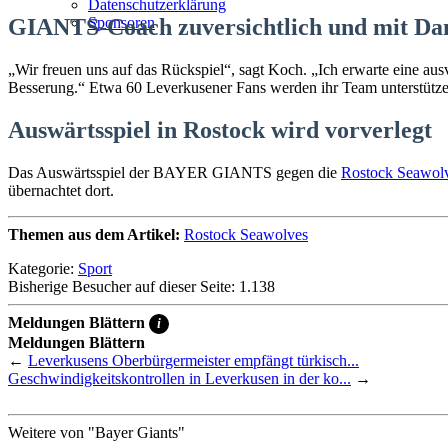
Datenschutzerklärung
GIANTS-Coach zuversichtlich und mit Dan
Sponsoren
„Wir freuen uns auf das Rückspiel“, sagt Koch. „Ich erwarte eine au
Besserung.“ Etwa 60 Leverkusener Fans werden ihr Team unterstützen
Auswärtsspiel in Rostock wird vorverlegt
Das Auswärtsspiel der BAYER GIANTS gegen die
Rostock Seawol
übernachtet dort.
Themen aus dem Artikel:
Rostock Seawolves
Kategorie:
Sport
Bisherige Besucher auf dieser Seite: 1.138
Meldungen Blättern
i
Meldungen Blättern
←
Leverkusens Oberbürgermeister empfängt türkisch...
Geschwindigkeitskontrollen in Leverkusen in der ko...
→
Weitere von "Bayer Giants"