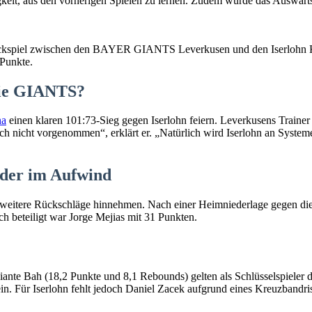
gkeit, aus den vorherigen Spielen zu lernen. Zudem wurde das Auswär
kspiel zwischen den BAYER GIANTS Leverkusen und den Iserlohn Kan
Punkte.
 die GIANTS?
na
einen klaren 101:73-Sieg gegen Iserlohn feiern. Leverkusens Trainer 
h nicht vorgenommen“, erklärt er. „Natürlich wird Iserlohn an Systemen
eder im Aufwind
weitere Rückschläge hinnehmen. Nach einer Heimniederlage gegen die 
h beteiligt war Jorge Mejias mit 31 Punkten.
Diante Bah (18,2 Punkte und 8,1 Rebounds) gelten als Schlüsselspieler
. Für Iserlohn fehlt jedoch Daniel Zacek aufgrund eines Kreuzbandriss