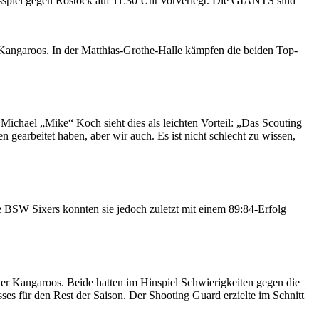
tsspiel gegen Rostock auf 11:30 Uhr vorverlegt. Die GIANTS sind
garoos. In der Matthias-Grothe-Halle kämpfen die beiden Top-
Michael „Mike“ Koch sieht dies als leichten Vorteil: „Das Scouting
 gearbeitet haben, aber wir auch. Es ist nicht schlecht zu wissen,
BSW Sixers konnten sie jedoch zuletzt mit einem 89:84-Erfolg
 der Kangaroos. Beide hatten im Hinspiel Schwierigkeiten gegen die
es für den Rest der Saison. Der Shooting Guard erzielte im Schnitt