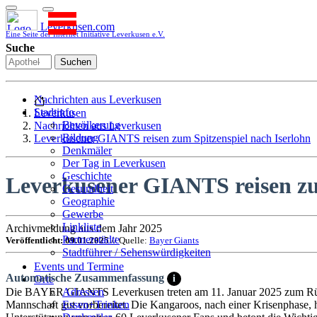
Leverkusen.com
Eine Seite der Internet Initiative Leverkusen e.V.
Suche
Suchen
Nachrichten aus Leverkusen
Stadtinfo
Leverkusen
Bevölkerung
Nachrichten aus Leverkusen
Bildung
Leverkusener GIANTS reisen zum Spitzenspiel nach Iserlohn
Denkmäler
Der Tag in Leverkusen
Geschichte
Leverkusener GIANTS reisen zu
Gesundheit
Geographie
Gewerbe
Linkliste
Archivmeldung aus dem Jahr 2025
Partnerstädte
Veröffentlicht: 09.01.2025
// Quelle:
Bayer Giants
Stadtführer / Sehenswürdigkeiten
Stadtplan
Events und Termine
Automatische Zusammenfassung
Stadtteile
i
Orte
Sport
Die BAYER GIANTS Leverkusen treten am 11. Januar 2025 zum Rücks
Adressen
Who is who
Mannschaft gut vorbereitet. Die Kangaroos, nach einer Krisenphase, 
Essen+Trinken
Wohnen