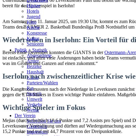
Unterstützung von etwa 60 Leverkusener Fans und betont die Wichti
Denkmäler
bereit für das Spitzenspiel in Iserlohn!
Häuser
Hotels
Jugend
Am Samstag, den 11. Januar 2025, um 19:30 Uhr, kommt es zum Rüc
Kino
Teams der BARMER 2. Basketball Bundesliga ProB Nordstaffel um 
Kirche
Kongresse
Wiedersehen in Iserlohn: Ein Vorteil für
Kultur
Senioren
Stadtführer
Politik + Statistik
Bereits Ende Dezember konnten die GIANTS in der
Ostermann-Are
Straßen
Abgeordnete
ist einfacher, und allzu viele Änderungen haben beide Teams vermutlic
Ämter
was im Großen und Ganzen auf einen zukommt.“
Bezirke
Haushalt
Iserlohn nach zwischenzeitlicher Krise wi
Klima
Parteien/Wahlen
Rat
Die Kangaroos mussten nach der Niederlage in Leverkusen zunächst 
Statistik
gegen die ETB Miners in Essen wichtige Punkte einfahren. Maßgeblic
Umwelt
Verkehr
Wichtige Spieler im Fokus
Wetter
Der Verein
Mejias (durchschnittlich 18,6 Punkte und 7,2 Assists pro Spiel) und 
Schreiben Sie uns
Leverkusener Verteidigung und dürften auf Wiedergutmachung aus sein
Gästebuch
15,2 Punkte und traf mit 44,7 Prozent von der Dreipunktelinie.
Impressum