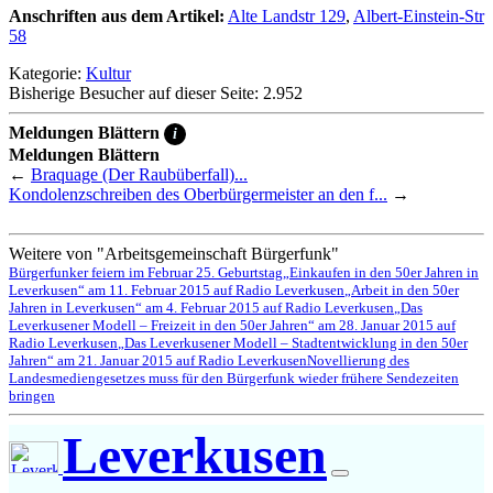
Anschriften aus dem Artikel:
Alte Landstr 129
,
Albert-Einstein-Str
58
Kategorie:
Kultur
Bisherige Besucher auf dieser Seite: 2.952
Meldungen Blättern
i
Meldungen Blättern
←
Braquage (Der Raubüberfall)...
Kondolenzschreiben des Oberbürgermeister an den f...
→
Weitere von "Arbeitsgemeinschaft Bürgerfunk"
Bürgerfunker feiern im Februar 25. Geburtstag
„Einkaufen in den 50er Jahren in
Leverkusen“ am 11. Februar 2015 auf Radio Leverkusen
„Arbeit in den 50er
Jahren in Leverkusen“ am 4. Februar 2015 auf Radio Leverkusen
„Das
Leverkusener Modell – Freizeit in den 50er Jahren“ am 28. Januar 2015 auf
Radio Leverkusen
„Das Leverkusener Modell – Stadtentwicklung in den 50er
Jahren“ am 21. Januar 2015 auf Radio Leverkusen
Novellierung des
Landesmediengesetzes muss für den Bürgerfunk wieder frühere Sendezeiten
bringen
Leverkusen