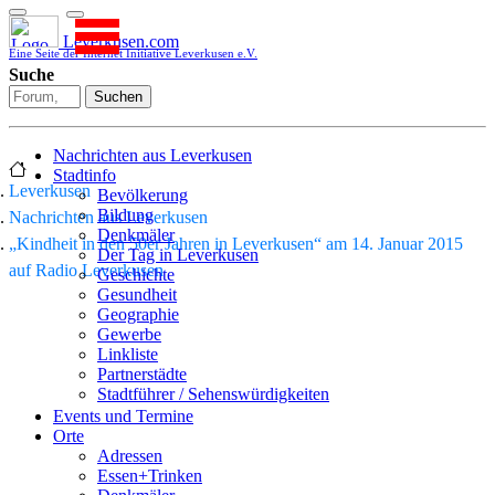
Leverkusen.com
Eine Seite der Internet Initiative Leverkusen e.V.
Suche
Suchen
Nachrichten aus Leverkusen
Stadtinfo
Leverkusen
Bevölkerung
Bildung
Nachrichten aus Leverkusen
Denkmäler
„Kindheit in den 50er Jahren in Leverkusen“ am 14. Januar 2015
Der Tag in Leverkusen
auf Radio Leverkusen
Geschichte
Gesundheit
Geographie
Gewerbe
Linkliste
Partnerstädte
Stadtführer / Sehenswürdigkeiten
Stadtplan
Events und Termine
Stadtteile
Orte
Sport
Adressen
Who is who
Essen+Trinken
Wohnen