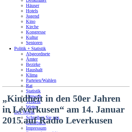
Denkmäler
Häuser
Hotels
Jugend
Kino
Kirche
Kongresse
Kultur
Senioren
Stadtführer
Politik + Statistik
Straßen
Abgeordnete
Ämter
Bezirke
Haushalt
Klima
Parteien/Wahlen
Rat
Statistik
„Kindheit in den 50er Jahren
Umwelt
Verkehr
in Leverkusen“ am 14. Januar
Wetter
Der Verein
Schreiben Sie uns
2015 auf Radio Leverkusen
Gästebuch
Impressum