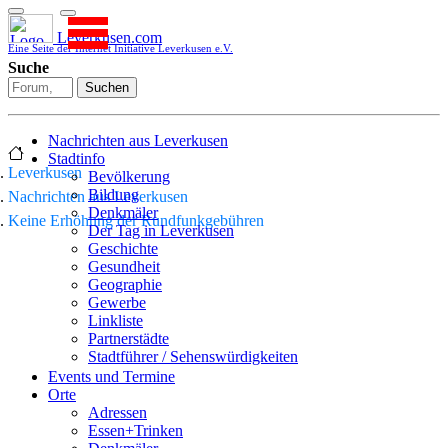
Leverkusen.com
Eine Seite der Internet Initiative Leverkusen e.V.
Suche
Suchen
Nachrichten aus Leverkusen
Stadtinfo
Leverkusen
Bevölkerung
Bildung
Nachrichten aus Leverkusen
Denkmäler
Keine Erhöhung der Rundfunkgebühren
Der Tag in Leverkusen
Geschichte
Gesundheit
Geographie
Gewerbe
Linkliste
Partnerstädte
Stadtführer / Sehenswürdigkeiten
Stadtplan
Events und Termine
Stadtteile
Orte
Sport
Adressen
Who is who
Essen+Trinken
Wohnen