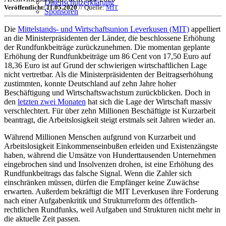
Datenschutzerklärung
Veröffentlicht: 11.05.2020
// Quelle:
MIT
Sponsoren
Die
Mittelstands- und Wirtschaftsunion Leverkusen (MIT)
appelliert
an die Ministerpräsidenten der Länder, die beschlossene Erhöhung
der Rundfunkbeiträge zurückzunehmen. Die momentan geplante
Erhöhung der Rundfunkbeiträge um 86 Cent von 17,50 Euro auf
18,36 Euro ist auf Grund der schwierigen wirtschaftlichen Lage
nicht vertretbar. Als die Ministerpräsidenten der Beitragserhöhung
zustimmten, konnte Deutschland auf zehn Jahre hoher
Beschäftigung und Wirtschaftswachstum zurückblicken. Doch in
den
letzten zwei Monaten
hat sich die Lage der Wirtschaft massiv
verschlechtert. Für über zehn Millionen Beschäftigte ist Kurzarbeit
beantragt, die Arbeitslosigkeit steigt erstmals seit Jahren wieder an.
Während Millionen Menschen aufgrund von Kurzarbeit und
Arbeitslosigkeit Einkommenseinbußen erleiden und Existenzängste
haben, während die Umsätze von Hunderttausenden Unternehmen
eingebrochen sind und Insolvenzen drohen, ist eine Erhöhung des
Rundfunkbeitrags das falsche Signal. Wenn die Zahler sich
einschränken müssen, dürfen die Empfänger keine Zuwächse
erwarten. Außerdem bekräftigt die MIT Leverkusen ihre Forderung
nach einer Aufgabenkritik und Strukturreform des öffentlich-
rechtlichen Rundfunks, weil Aufgaben und Strukturen nicht mehr in
die aktuelle Zeit passen.