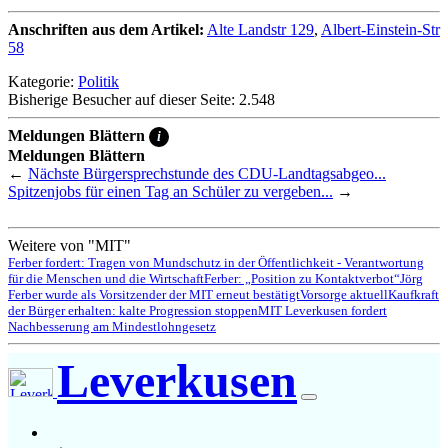
Anschriften aus dem Artikel:
Alte Landstr 129
,
Albert-Einstein-Str
58
Kategorie:
Politik
Bisherige Besucher auf dieser Seite: 2.548
Meldungen Blättern
i
Meldungen Blättern
←
Nächste Bürgersprechstunde des CDU-Landtagsabgeo...
Spitzenjobs für einen Tag an Schüler zu vergeben...
→
Weitere von "MIT"
Ferber fordert: Tragen von Mundschutz in der Öffentlichkeit - Verantwortung
für die Menschen und die Wirtschaft
Ferber: „Position zu Kontaktverbot“
Jörg
Ferber wurde als Vorsitzender der MIT erneut bestätigt
Vorsorge aktuell
Kaufkraft
der Bürger erhalten: kalte Progression stoppen
MIT Leverkusen fordert
Nachbesserung am Mindestlohngesetz
Leverkusen