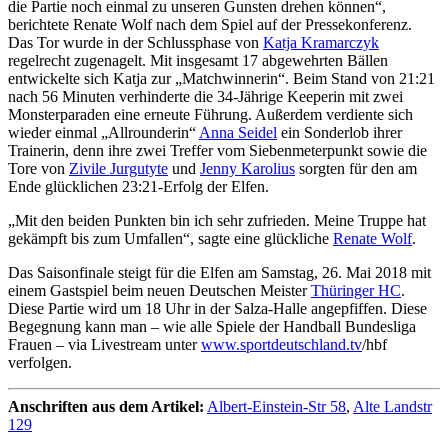
die Partie noch einmal zu unseren Gunsten drehen können“,
berichtete Renate Wolf nach dem Spiel auf der Pressekonferenz.
Das Tor wurde in der Schlussphase von
Katja Kramarczyk
regelrecht zugenagelt. Mit insgesamt 17 abgewehrten Bällen
entwickelte sich Katja zur „Matchwinnerin“. Beim Stand von 21:21
nach 56 Minuten verhinderte die 34-Jährige Keeperin mit zwei
Monsterparaden eine erneute Führung. Außerdem verdiente sich
wieder einmal „Allrounderin“
Anna Seidel
ein Sonderlob ihrer
Trainerin, denn ihre zwei Treffer vom Siebenmeterpunkt sowie die
Tore von
Zivile Jurgutyte
und
Jenny Karolius
sorgten für den am
Ende glücklichen 23:21-Erfolg der Elfen.
„Mit den beiden Punkten bin ich sehr zufrieden. Meine Truppe hat
gekämpft bis zum Umfallen“, sagte eine glückliche
Renate Wolf
.
Das Saisonfinale steigt für die Elfen am Samstag, 26. Mai 2018 mit
einem Gastspiel beim neuen Deutschen Meister
Thüringer HC
.
Diese Partie wird um 18 Uhr in der Salza-Halle angepfiffen. Diese
Begegnung kann man – wie alle Spiele der Handball Bundesliga
Frauen – via Livestream unter
www.sportdeutschland.tv
/hbf
verfolgen.
Anschriften aus dem Artikel:
Albert-Einstein-Str 58
,
Alte Landstr
129