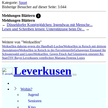
Kategorie:
Sport
Bisherige Besucher auf dieser Seite: 3.044
Meldungen Blättern
i
Meldungen Blättern
←
Düsseldorfer Kom(m)ödchen: Irgendwas mit Mensche...
Lesen und Schreiben lernen: Unterstützung beim De...
→
Weitere von "Werkselfen"
Werkselfen daheim gegen die Handball-Luchse
Werkselfen in Ketsch mit drittem
Auswärtssieg
Werkselfen in Ketsch in der Favoritenrolle
Gelungener Einstand für
Schwarzwald und Lopes
Werkselfen: Gegen Frisch Auf Göppingen erneuter Re-
Start
TSV Bayer Leverkusen verpflichtet Mariana Ferreira Lopes
Leverkusen
Wohin?
Jugend
Senioren
Kino