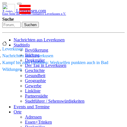
Leverkusen.com
Eine Seite der Internet Initiative Leverkusen e.V.
Suche
Suchen
Nachrichten aus Leverkusen
Stadtinfo
Leverkusen
Bevölkerung
Bildung
Nachrichten aus Leverkusen
Denkmäler
Kampf bis zum Umfallen: Werkselfen punkten auch in Bad
Der Tag in Leverkusen
Wildungen
Geschichte
Gesundheit
Geographie
Gewerbe
Linkliste
Partnerstädte
Stadtführer / Sehenswürdigkeiten
Stadtplan
Events und Termine
Stadtteile
Orte
Sport
Adressen
Who is who
Essen+Trinken
Wohnen