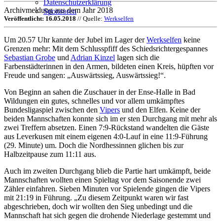
Datenschutzerklärung
Archivmeldung aus dem Jahr 2018
Sponsoren
Veröffentlicht: 16.05.2018
// Quelle:
Werkselfen
Um 20.57 Uhr kannte der Jubel im Lager der
Werkselfen
keine
Grenzen mehr: Mit dem Schlusspfiff des Schiedsrichtergespannes
Sebastian Grobe
und
Adrian Kinzel
lagen sich die
Farbenstädterinnen in den Armen, bildeten einen Kreis, hüpften vor
Freude und sangen: „Auswärtssieg, Auswärtssieg!“.
Von Beginn an sahen die Zuschauer in der Ense-Halle in Bad
Wildungen ein gutes, schnelles und vor allem umkämpftes
Bundesligaspiel zwischen den
Vipers
und den Elfen. Keine der
beiden Mannschaften konnte sich im er sten Durchgang mit mehr als
zwei Treffern absetzen. Einen 7:9-Rückstand wandelten die Gäste
aus Leverkusen mit einem eigenen 4:0-Lauf in eine 11:9-Führung
(29. Minute) um. Doch die Nordhessinnen glichen bis zur
Halbzeitpause zum 11:11 aus.
Auch im zweiten Durchgang blieb die Partie hart umkämpft, beide
Mannschaften wollten einen Spieltag vor dem Saisonende zwei
Zähler einfahren. Sieben Minuten vor Spielende gingen die Vipers
mit 21:19 in Führung. „Zu diesem Zeitpunkt waren wir fast
abgeschrieben, doch wir wollten den Sieg unbedingt und die
Mannschaft hat sich gegen die drohende Niederlage gestemmt und