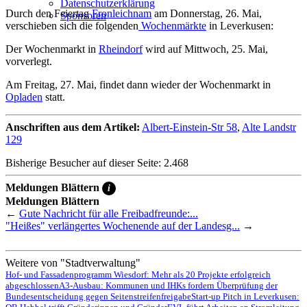
Datenschutzerklärung
Durch den Feiertag
Fronleichnam
am Donnerstag, 26. Mai,
Sponsoren
verschieben sich die folgenden
Wochenmärkte
in Leverkusen:
Der Wochenmarkt in
Rheindorf
wird auf Mittwoch, 25. Mai,
vorverlegt.
Am Freitag, 27. Mai, findet dann wieder der Wochenmarkt in
Opladen
statt.
Anschriften aus dem Artikel:
Albert-Einstein-Str 58
,
Alte Landstr
129
Bisherige Besucher auf dieser Seite: 2.468
Meldungen Blättern
i
Meldungen Blättern
←
Gute Nachricht für alle Freibadfreunde:...
"Heißes" verlängertes Wochenende auf der Landesg...
→
Weitere von "Stadtverwaltung"
Hof- und Fassadenprogramm Wiesdorf: Mehr als 20 Projekte erfolgreich
abgeschlossen
A3-Ausbau: Kommunen und IHKs fordern Überprüfung der
Bundesentscheidung gegen Seitenstreifenfreigabe
Start-up Pitch in Leverkusen: