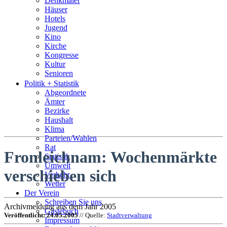
Denkmäler
Häuser
Hotels
Jugend
Kino
Kirche
Kongresse
Kultur
Senioren
Stadtführer
Politik + Statistik
Straßen
Abgeordnete
Ämter
Bezirke
Haushalt
Klima
Parteien/Wahlen
Rat
Fronleichnam: Wochenmärkte
Statistik
Umwelt
verschieben sich
Verkehr
Wetter
Der Verein
Schreiben Sie uns
Archivmeldung aus dem Jahr 2005
Gästebuch
Veröffentlicht: 24.05.2005
// Quelle:
Stadtverwaltung
Impressum