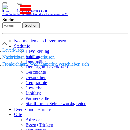
Leverkusen.com
Eine Seite der Internet Initiative Leverkusen e.V.
Suche
Suchen
Nachrichten aus Leverkusen
Stadtinfo
Leverkusen
Bevölkerung
Bildung
Nachrichten aus Leverkusen
Denkmäler
Fronleichnam: Wochenmärkte verschieben sich
Der Tag in Leverkusen
Geschichte
Gesundheit
Geographie
Gewerbe
Linkliste
Partnerstädte
Stadtführer / Sehenswürdigkeiten
Stadtplan
Events und Termine
Stadtteile
Orte
Sport
Adressen
Who is who
Essen+Trinken
Wohnen