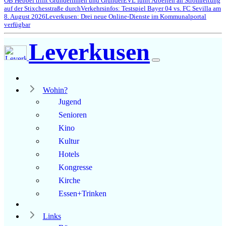
OB Hebbel trifft Gründerinnen und Gründer
EVL führt Arbeiten an Stromleitung
auf der Stixchesstraße durch
Verkehrsinfos: Testspiel Bayer 04 vs. FC Sevilla am
8. August 2026
Leverkusen: Drei neue Online-Dienste im Kommunalportal
verfügbar
Leverkusen
Wohin?
Jugend
Senioren
Kino
Kultur
Hotels
Kongresse
Kirche
Essen+Trinken
Links