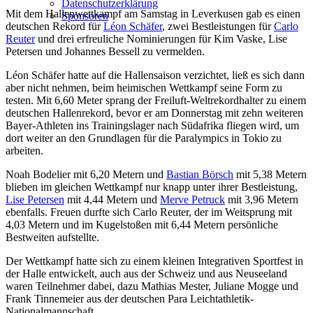
Datenschutzerklärung
Mit dem Hallenwettkampf am Samstag in Leverkusen gab es einen
Sponsoren
deutschen Rekord für
Léon Schäfer
, zwei Bestleistungen für
Carlo
Reuter
und drei erfreuliche Nominierungen für Kim Vaske, Lise
Petersen und Johannes Bessell zu vermelden.
Léon Schäfer hatte auf die Hallensaison verzichtet, ließ es sich dann
aber nicht nehmen, beim heimischen Wettkampf seine Form zu
testen. Mit 6,60 Meter sprang der Freiluft-Weltrekordhalter zu einem
deutschen Hallenrekord, bevor er am Donnerstag mit zehn weiteren
Bayer-Athleten ins Trainingslager nach Südafrika fliegen wird, um
dort weiter an den Grundlagen für die Paralympics in Tokio zu
arbeiten.
Noah Bodelier mit 6,20 Metern und
Bastian Börsch
mit 5,38 Metern
blieben im gleichen Wettkampf nur knapp unter ihrer Bestleistung,
Lise Petersen
mit 4,44 Metern und
Merve Petruck
mit 3,96 Metern
ebenfalls. Freuen durfte sich Carlo Reuter, der im Weitsprung mit
4,03 Metern und im Kugelstoßen mit 6,44 Metern persönliche
Bestweiten aufstellte.
Der Wettkampf hatte sich zu einem kleinen Integrativen Sportfest in
der Halle entwickelt, auch aus der Schweiz und aus Neuseeland
waren Teilnehmer dabei, dazu Mathias Mester, Juliane Mogge und
Frank Tinnemeier aus der deutschen Para Leichtathletik-
Nationalmannschaft.