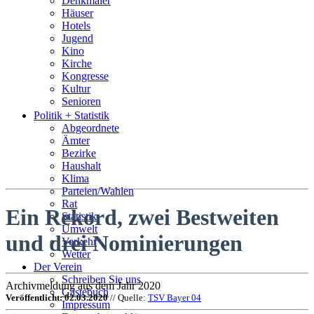
Denkmäler
Häuser
Hotels
Jugend
Kino
Kirche
Kongresse
Kultur
Senioren
Stadtführer
Politik + Statistik
Straßen
Abgeordnete
Ämter
Bezirke
Haushalt
Klima
Parteien/Wahlen
Rat
Ein Rekord, zwei Bestweiten
Statistik
Umwelt
und drei Nominierungen
Verkehr
Wetter
Der Verein
Schreiben Sie uns
Archivmeldung aus dem Jahr 2020
Gästebuch
Veröffentlicht: 02.03.2020
// Quelle:
TSV Bayer 04
Impressum