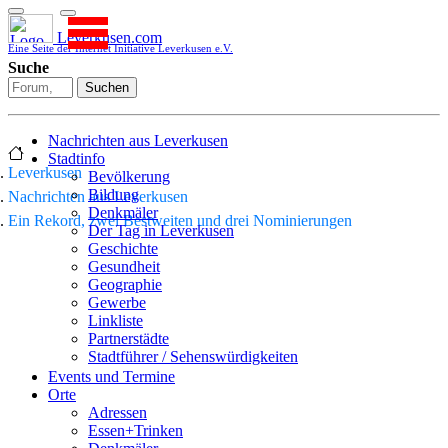
Leverkusen.com
Eine Seite der Internet Initiative Leverkusen e.V.
Suche
Suchen
Nachrichten aus Leverkusen
Stadtinfo
Leverkusen
Bevölkerung
Bildung
Nachrichten aus Leverkusen
Denkmäler
Ein Rekord, zwei Bestweiten und drei Nominierungen
Der Tag in Leverkusen
Geschichte
Gesundheit
Geographie
Gewerbe
Linkliste
Partnerstädte
Stadtführer / Sehenswürdigkeiten
Stadtplan
Events und Termine
Stadtteile
Orte
Sport
Adressen
Who is who
Essen+Trinken
Wohnen