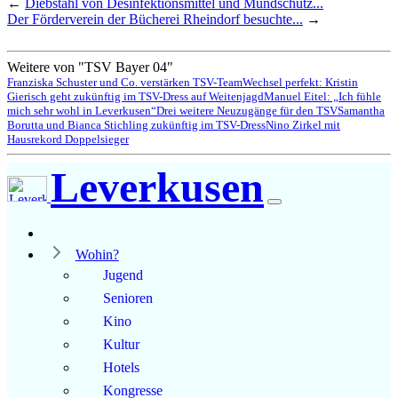
←
Diebstahl von Desinfektionsmittel und Mundschutz...
Der Förderverein der Bücherei Rheindorf besuchte...
→
Weitere von "TSV Bayer 04"
Franziska Schuster und Co. verstärken TSV-Team
Wechsel perfekt: Kristin
Gierisch geht zukünftig im TSV-Dress auf Weitenjagd
Manuel Eitel: „Ich fühle
mich sehr wohl in Leverkusen“
Drei weitere Neuzugänge für den TSV
Samantha
Borutta und Bianca Stichling zukünftig im TSV-Dress
Nino Zirkel mit
Hausrekord Doppelsieger
Leverkusen
Wohin?
Jugend
Senioren
Kino
Kultur
Hotels
Kongresse