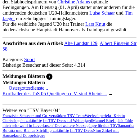
den Stabhochspringern von
Christine Adams
optimale
Bedingungen. Am Dienstag (01. April) startet unter anderem für die
amtierenden deutschen U20-Hallenmeistern
Luisa Schaar
und
Tim
Jaeger
ein zehntägiges Trainingslager.
Für die weibliche Jugend U20 hat Trainer
Lars Knut
die
niedersächsische Hauptstadt Hannover als Trainingsort gewählt.
Anschriften aus dem Artikel:
Alte Landstr 129
,
Albert-Einstein-Str
58
Kategorie:
Sport
Bisherige Besucher auf dieser Seite: 4.314
Meldungen Blättern
i
Meldungen Blättern
←
Ostergottesdienste...
Korfballer des TuS 05 Quettingen e.V. sind Rheinis...
→
Weitere von "TSV Bayer 04"
Franziska Schuster und Co. verstärken TSV-Team
Wechsel perfekt: Kristin
Gierisch geht zukünftig im TSV-Dress auf Weitenjagd
Manuel Eitel: „Ich fühle
mich sehr wohl in Leverkusen“
Drei weitere Neuzugänge für den TSV
Samantha
Borutta und Bianca Stichling zukünftig im TSV-Dress
Nino Zirkel mit
Hausrekord Doppelsieger