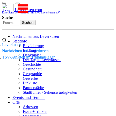
Leverkusen.com
Eine Seite der Internet Initiative Leverkusen e.V.
Suche
Suchen
Nachrichten aus Leverkusen
Stadtinfo
Leverkusen
Bevölkerung
Bildung
Nachrichten aus Leverkusen
Denkmäler
TSV-Athleten im Trainingslager
Der Tag in Leverkusen
Geschichte
Gesundheit
Geographie
Gewerbe
Linkliste
Partnerstädte
Stadtführer / Sehenswürdigkeiten
Stadtplan
Events und Termine
Stadtteile
Orte
Sport
Adressen
Who is who
Essen+Trinken
Wohnen