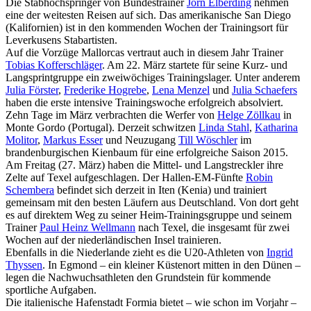
Die Stabhochspringer von Bundestrainer
Jörn Elberding
nehmen
eine der weitesten Reisen auf sich. Das amerikanische San Diego
(Kalifornien) ist in den kommenden Wochen der Trainingsort für
Leverkusens Stabartisten.
Auf die Vorzüge Mallorcas vertraut auch in diesem Jahr Trainer
Tobias Kofferschläger
. Am 22. März startete für seine Kurz- und
Langsprintgruppe ein zweiwöchiges Trainingslager. Unter anderem
Julia Förster
,
Frederike Hogrebe
,
Lena Menzel
und
Julia Schaefers
haben die erste intensive Trainingswoche erfolgreich absolviert.
Zehn Tage im März verbrachten die Werfer von
Helge Zöllkau
in
Monte Gordo (Portugal). Derzeit schwitzen
Linda Stahl
,
Katharina
Molitor
,
Markus Esser
und Neuzugang
Till Wöschler
im
brandenburgischen Kienbaum für eine erfolgreiche Saison 2015.
Am Freitag (27. März) haben die Mittel- und Langstreckler ihre
Zelte auf Texel aufgeschlagen. Der Hallen-EM-Fünfte
Robin
Schembera
befindet sich derzeit in Iten (Kenia) und trainiert
gemeinsam mit den besten Läufern aus Deutschland. Von dort geht
es auf direktem Weg zu seiner Heim-Trainingsgruppe und seinem
Trainer
Paul Heinz Wellmann
nach Texel, die insgesamt für zwei
Wochen auf der niederländischen Insel trainieren.
Ebenfalls in die Niederlande zieht es die U20-Athleten von
Ingrid
Thyssen
. In Egmond – ein kleiner Küstenort mitten in den Dünen –
legen die Nachwuchsathleten den Grundstein für kommende
sportliche Aufgaben.
Die italienische Hafenstadt Formia bietet – wie schon im Vorjahr –