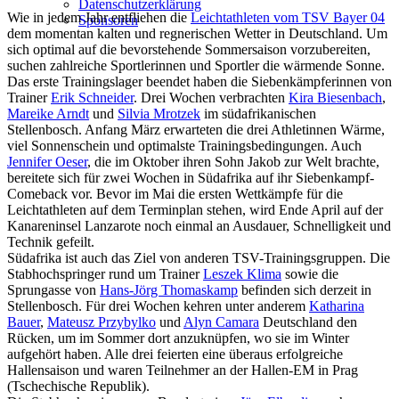
Datenschutzerklärung
Wie in jedem Jahr entfliehen die
Leichtathleten vom TSV Bayer 04
Sponsoren
dem momentan kalten und regnerischen Wetter in Deutschland. Um
sich optimal auf die bevorstehende Sommersaison vorzubereiten,
suchen zahlreiche Sportlerinnen und Sportler die wärmende Sonne.
Das erste Trainingslager beendet haben die Siebenkämpferinnen von
Trainer
Erik Schneider
. Drei Wochen verbrachten
Kira Biesenbach
,
Mareike Arndt
und
Silvia Mrotzek
im südafrikanischen
Stellenbosch. Anfang März erwarteten die drei Athletinnen Wärme,
viel Sonnenschein und optimalste Trainingsbedingungen. Auch
Jennifer Oeser
, die im Oktober ihren Sohn Jakob zur Welt brachte,
bereitete sich für zwei Wochen in Südafrika auf ihr Siebenkampf-
Comeback vor. Bevor im Mai die ersten Wettkämpfe für die
Leichtathleten auf dem Terminplan stehen, wird Ende April auf der
Kanareninsel Lanzarote noch einmal an Ausdauer, Schnelligkeit und
Technik gefeilt.
Südafrika ist auch das Ziel von anderen TSV-Trainingsgruppen. Die
Stabhochspringer rund um Trainer
Leszek Klima
sowie die
Sprungasse von
Hans-Jörg Thomaskamp
befinden sich derzeit in
Stellenbosch. Für drei Wochen kehren unter anderem
Katharina
Bauer
,
Mateusz Przybylko
und
Alyn Camara
Deutschland den
Rücken, um im Sommer dort anzuknüpfen, wo sie im Winter
aufgehört haben. Alle drei feierten eine überaus erfolgreiche
Hallensaison und waren Teilnehmer an der Hallen-EM in Prag
(Tschechische Republik).