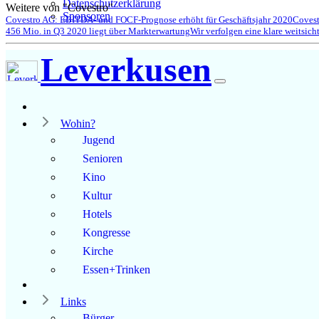
Datenschutzerklärung
Weitere von "Covestro"
Sponsoren
Covestro AG: EBITDA- und FOCF-Prognose erhöht für Geschäftsjahr 2020
Covest
456 Mio. in Q3 2020 liegt über Markterwartung
Wir verfolgen eine klare weitsich
Leverkusen
Wohin?
Jugend
Senioren
Kino
Kultur
Hotels
Kongresse
Kirche
Essen+Trinken
Links
Bürger