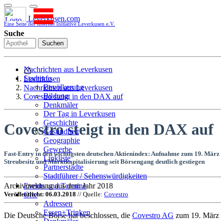
Leverkusen.com
Eine Seite der Internet Initiative Leverkusen e.V.
Suche
Suchen
Nachrichten aus Leverkusen
Stadtinfo
Leverkusen
Bevölkerung
Nachrichten aus Leverkusen
Bildung
Covestro steigt in den DAX auf
Denkmäler
Der Tag in Leverkusen
Geschichte
Covestro steigt in den DAX auf
Gesundheit
Geographie
Gewerbe
Fast-Entry in den wichtigsten deutschen Aktienindex: Aufnahme zum 19. März
Linkliste
Streubesitz und Marktkapitalisierung seit Börsengang deutlich gestiegen
Partnerstädte
Stadtführer / Sehenswürdigkeiten
Stadtplan
Archivmeldung aus dem Jahr 2018
Events und Termine
Stadtteile
Veröffentlicht: 06.03.2018
// Quelle:
Covestro
Orte
Sport
Adressen
Who is who
Essen+Trinken
Die Deutsche Börse hat beschlossen, die
Covestro AG
zum 19. März 
Wohnen