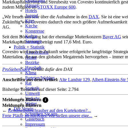
Denkmäler
Marktkapitalisierung und Streubesitz von Covestro kontinuierlich ges
Häuser
zudem Mitglied im
STOXX Europe 600
.
Hotels
Jugend
„Wir freuen uns sehr über die Aufnahme in den
DAX
. Sie ist eine w
Kino
Zukünftig wird Covestro dadurch eine noch größere Aufmerksamkeit ge
Kirche
AG.
Kongresse
Kultur
Seit dem Börsengang hat der ehemalige Mutterkonzern
Bayer AG
sei
Senioren
Marktkapitalisierung beträgt rund 17,6 Mrd. Euro.
Stadtführer
Politik + Statistik
Covestro wird auch in Zukunft seine erfolgreiche langfristige Strate
Straßen
Abgeordnete
Materialien, die aus den globalen Megatrends hervorgehen – immer m
Ämter
Bezirke
Haushalt
ProSiebenSat.1
verläßt dafür den DAX
Klima
Parteien/Wahlen
Anschriften aus dem Artikel:
Alte Landstr 129
,
Albert-Einstein-Str 
Rat
Statistik
Bisherige Besucher auf dieser Seite: 2.794
Umwelt
Verkehr
Meldungen Blättern
i
Wetter
Meldungen Blättern
Der Verein
←
Rettungshubschrauber auf den Kurtekotten?...
Schreiben Sie uns
Freie Plätze im zdi-Kurs: Wir stellen unsere eige...
→
Gästebuch
Impressum