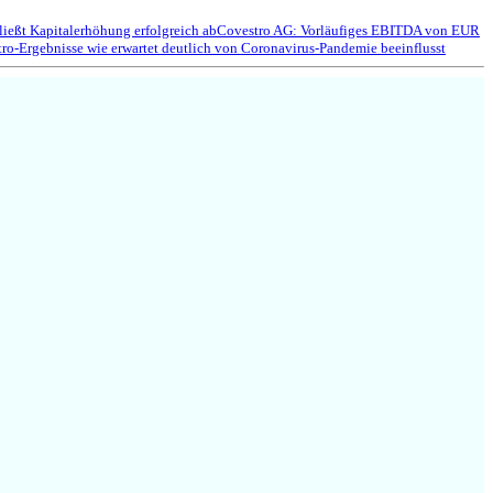
ließt Kapitalerhöhung erfolgreich ab
Covestro AG: Vorläufiges EBITDA von EUR
ro-Ergebnisse wie erwartet deutlich von Coronavirus-Pandemie beeinflusst