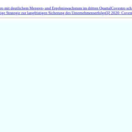
ro mit deutlichem Mengen- und Ergebniswachstum im dritten Quartal
Covestro sch
tige Strategie zur langfristigen Sicherung des Unternehmenserfolgs
Q2 2020: Covest