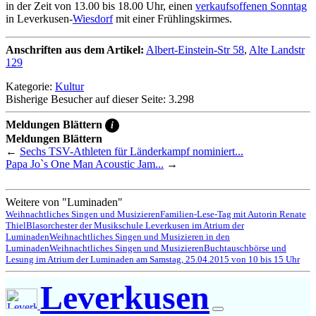
in der Zeit von 13.00 bis 18.00 Uhr, einen
verkaufsoffenen Sonntag
in Leverkusen-
Wiesdorf
mit einer Frühlingskirmes.
Anschriften aus dem Artikel:
Albert-Einstein-Str 58
,
Alte Landstr
129
Kategorie:
Kultur
Bisherige Besucher auf dieser Seite: 3.298
Meldungen Blättern
i
Meldungen Blättern
←
Sechs TSV-Athleten für Länderkampf nominiert...
Papa Jo`s One Man Acoustic Jam...
→
Weitere von "Luminaden"
Weihnachtliches Singen und Musizieren
Familien-Lese-Tag mit Autorin Renate
Thiel
Blasorchester der Musikschule Leverkusen im Atrium der
Luminaden
Weihnachtliches Singen und Musizieren in den
Luminaden
Weihnachtliches Singen und Musizieren
Buchtauschbörse und
Lesung im Atrium der Luminaden am Samstag, 25.04.2015 von 10 bis 15 Uhr
Leverkusen