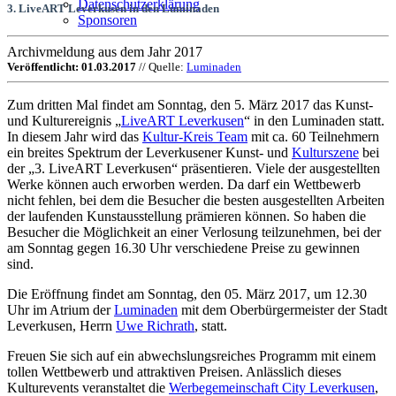
Datenschutzerklärung
3. LiveART Leverkusen in den Luminaden
Sponsoren
Archivmeldung aus dem Jahr 2017
Veröffentlicht: 01.03.2017
// Quelle:
Luminaden
Zum dritten Mal findet am Sonntag, den 5. März 2017 das Kunst-
und Kulturereignis „
LiveART Leverkusen
“ in den Luminaden statt.
In diesem Jahr wird das
Kultur-Kreis Team
mit ca. 60 Teilnehmern
ein breites Spektrum der Leverkusener Kunst- und
Kulturszene
bei
der „3. LiveART Leverkusen“ präsentieren. Viele der ausgestellten
Werke können auch erworben werden. Da darf ein Wettbewerb
nicht fehlen, bei dem die Besucher die besten ausgestellten Arbeiten
der laufenden Kunstausstellung prämieren können. So haben die
Besucher die Möglichkeit an einer Verlosung teilzunehmen, bei der
am Sonntag gegen 16.30 Uhr verschiedene Preise zu gewinnen
sind.
Die Eröffnung findet am Sonntag, den 05. März 2017, um 12.30
Uhr im Atrium der
Luminaden
mit dem Oberbürgermeister der Stadt
Leverkusen, Herrn
Uwe Richrath
, statt.
Freuen Sie sich auf ein abwechslungsreiches Programm mit einem
tollen Wettbewerb und attraktiven Preisen. Anlässlich dieses
Kulturevents veranstaltet die
Werbegemeinschaft City Leverkusen
,