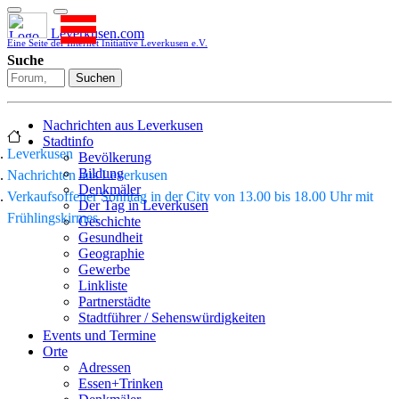
Leverkusen.com
Eine Seite der Internet Initiative Leverkusen e.V.
Suche
Suchen
Nachrichten aus Leverkusen
Stadtinfo
Leverkusen
Bevölkerung
Bildung
Nachrichten aus Leverkusen
Denkmäler
Verkaufsoffener Sonntag in der City von 13.00 bis 18.00 Uhr mit
Der Tag in Leverkusen
Frühlingskirmes
Geschichte
Gesundheit
Geographie
Gewerbe
Linkliste
Partnerstädte
Stadtführer / Sehenswürdigkeiten
Stadtplan
Events und Termine
Stadtteile
Orte
Sport
Adressen
Who is who
Essen+Trinken
Wohnen