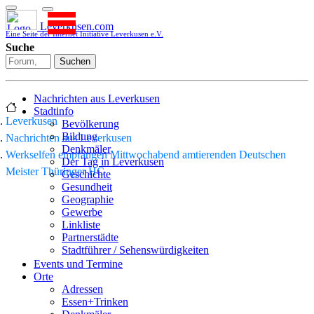
Leverkusen.com
Eine Seite der Internet Initiative Leverkusen e.V.
Suche
Suchen
Nachrichten aus Leverkusen
Stadtinfo
Leverkusen
Bevölkerung
Bildung
Nachrichten aus Leverkusen
Denkmäler
Werkselfen empfangen Mittwochabend amtierenden Deutschen
Der Tag in Leverkusen
Meister Thüringer HC
Geschichte
Gesundheit
Geographie
Gewerbe
Linkliste
Partnerstädte
Stadtführer / Sehenswürdigkeiten
Stadtplan
Events und Termine
Stadtteile
Orte
Sport
Adressen
Who is who
Essen+Trinken
Wohnen