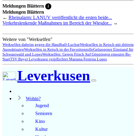
Meldungen Blättern
i
Meldungen Blättern
←
Rheinalarm: LANUV veröffentlicht die ersten beide...
Verkehrslenkende Maßnahmen im Bereich der Wiesdor...
→
Weitere von "Werkselfen"
Werkselfen daheim gegen die Handball-Luchse
Werkselfen in Ketsch mit drittem
Auswärtssieg
Werkselfen in Ketsch in der Favoritenrolle
Gelungener Einstand für
Schwarzwald und Lopes
Werkselfen: Gegen Frisch Auf Göppingen erneuter Re-
Start
TSV Bayer Leverkusen verpflichtet Mariana Ferreira Lopes
Leverkusen
Wohin?
Jugend
Senioren
Kino
Kultur