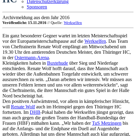
Datenschutzerklärung
Sponsoren
Archivmeldung aus dem Jahr 2016
Veröffentlicht: 15.11.2016
// Quelle:
Werkselfen
Ein ganz besonderer Gegner wartet im letzten Meisterschaftsspiel
vor der Europameisterschaftspause auf die
Werkselfen
. Das Team
von Cheftrainerin Renate Wolf empfängt am Mittwochabend um
19.30 Uhr den amtierenden Deutschen Meister, den Thüringer HC,
in der
Ostermann-Arena
.
Kleinigkeiten haben in
Buxtehude
über Sieg und Niederlage
entschieden. Renate Wolf hofft darauf, dass ihre Mannschaft auch
wieder über die Außenbahnen Torgefahr entwickelt, um schwerer
auszurechnen zu sein. „Daran arbeiten wir intensiv. Wir müssen aus
unseren Fehlern lernen und uns vor allem weiterentwickeln“, sagt
die Cheftrainerin, die ihrer Mannschaft ein gutes Spiel in der Halle
Nord bescheinigt hat.
Den positiven Aufwärtstrend, vor allem in kämpferischer Hinsicht,
will
Renate Wolf
auch im Heimspiel gegen den Thüringer HC
fortsetzen. Im
DHB
-Pokal haben die Werkselfen jüngst gezeigt, dass
man auch gegen die großen Teams der Handball-Bundesliga der
Frauen (HBF) mithalten kann. „Wir haben der
TuS Metzingen
bis
auf die Anfangs- und die Endphase ein Duell auf Augenhöhe
geboten. Allerdings hat uns diese Mannschaft auch klar aufgezeigt,