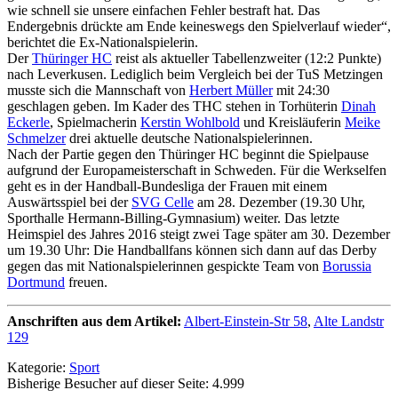
wie schnell sie unsere einfachen Fehler bestraft hat. Das
Endergebnis drückte am Ende keineswegs den Spielverlauf wieder“,
berichtet die Ex-Nationalspielerin.
Der
Thüringer HC
reist als aktueller Tabellenzweiter (12:2 Punkte)
nach Leverkusen. Lediglich beim Vergleich bei der TuS Metzingen
musste sich die Mannschaft von
Herbert Müller
mit 24:30
geschlagen geben. Im Kader des THC stehen in Torhüterin
Dinah
Eckerle
, Spielmacherin
Kerstin Wohlbold
und Kreisläuferin
Meike
Schmelzer
drei aktuelle deutsche Nationalspielerinnen.
Nach der Partie gegen den Thüringer HC beginnt die Spielpause
aufgrund der Europameisterschaft in Schweden. Für die Werkselfen
geht es in der Handball-Bundesliga der Frauen mit einem
Auswärtsspiel bei der
SVG Celle
am 28. Dezember (19.30 Uhr,
Sporthalle Hermann-Billing-Gymnasium) weiter. Das letzte
Heimspiel des Jahres 2016 steigt zwei Tage später am 30. Dezember
um 19.30 Uhr: Die Handballfans können sich dann auf das Derby
gegen das mit Nationalspielerinnen gespickte Team von
Borussia
Dortmund
freuen.
Anschriften aus dem Artikel:
Albert-Einstein-Str 58
,
Alte Landstr
129
Kategorie:
Sport
Bisherige Besucher auf dieser Seite: 4.999