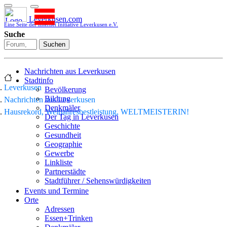
Leverkusen.com
Eine Seite der Internet Initiative Leverkusen e.V.
Suche
Suchen
Nachrichten aus Leverkusen
Stadtinfo
Leverkusen
Bevölkerung
Bildung
Nachrichten aus Leverkusen
Denkmäler
Hausrekord, Weltjahresbestleistung, WELTMEISTERIN!
Der Tag in Leverkusen
Geschichte
Gesundheit
Geographie
Gewerbe
Linkliste
Partnerstädte
Stadtführer / Sehenswürdigkeiten
Stadtplan
Events und Termine
Stadtteile
Orte
Sport
Adressen
Who is who
Essen+Trinken
Wohnen