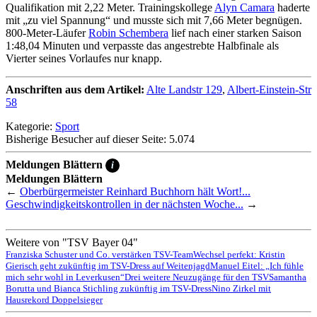
Qualifikation mit 2,22 Meter. Trainingskollege
Alyn Camara
haderte
mit „zu viel Spannung“ und musste sich mit 7,66 Meter begnügen.
800-Meter-Läufer
Robin Schembera
lief nach einer starken Saison
1:48,04 Minuten und verpasste das angestrebte Halbfinale als
Vierter seines Vorlaufes nur knapp.
Anschriften aus dem Artikel:
Alte Landstr 129
,
Albert-Einstein-Str
58
Kategorie:
Sport
Bisherige Besucher auf dieser Seite: 5.074
Meldungen Blättern
i
Meldungen Blättern
←
Oberbürgermeister Reinhard Buchhorn hält Wort!...
Geschwindigkeitskontrollen in der nächsten Woche...
→
Weitere von "TSV Bayer 04"
Franziska Schuster und Co. verstärken TSV-Team
Wechsel perfekt: Kristin
Gierisch geht zukünftig im TSV-Dress auf Weitenjagd
Manuel Eitel: „Ich fühle
mich sehr wohl in Leverkusen“
Drei weitere Neuzugänge für den TSV
Samantha
Borutta und Bianca Stichling zukünftig im TSV-Dress
Nino Zirkel mit
Hausrekord Doppelsieger