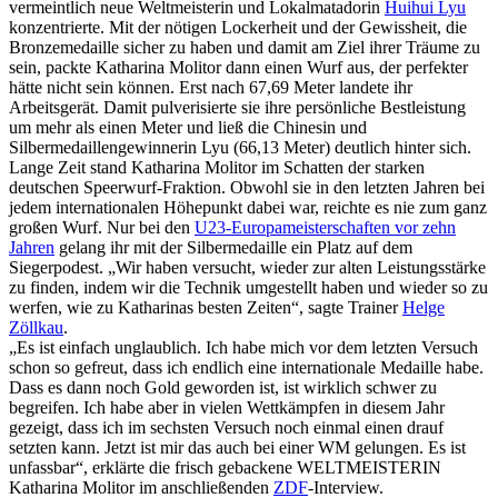
vermeintlich neue Weltmeisterin und Lokalmatadorin
Huihui Lyu
konzentrierte. Mit der nötigen Lockerheit und der Gewissheit, die
Bronzemedaille sicher zu haben und damit am Ziel ihrer Träume zu
sein, packte Katharina Molitor dann einen Wurf aus, der perfekter
hätte nicht sein können. Erst nach 67,69 Meter landete ihr
Arbeitsgerät. Damit pulverisierte sie ihre persönliche Bestleistung
um mehr als einen Meter und ließ die Chinesin und
Silbermedaillengewinnerin Lyu (66,13 Meter) deutlich hinter sich.
Lange Zeit stand Katharina Molitor im Schatten der starken
deutschen Speerwurf-Fraktion. Obwohl sie in den letzten Jahren bei
jedem internationalen Höhepunkt dabei war, reichte es nie zum ganz
großen Wurf. Nur bei den
U23-Europameisterschaften vor zehn
Jahren
gelang ihr mit der Silbermedaille ein Platz auf dem
Siegerpodest. „Wir haben versucht, wieder zur alten Leistungsstärke
zu finden, indem wir die Technik umgestellt haben und wieder so zu
werfen, wie zu Katharinas besten Zeiten“, sagte Trainer
Helge
Zöllkau
.
„Es ist einfach unglaublich. Ich habe mich vor dem letzten Versuch
schon so gefreut, dass ich endlich eine internationale Medaille habe.
Dass es dann noch Gold geworden ist, ist wirklich schwer zu
begreifen. Ich habe aber in vielen Wettkämpfen in diesem Jahr
gezeigt, dass ich im sechsten Versuch noch einmal einen drauf
setzten kann. Jetzt ist mir das auch bei einer WM gelungen. Es ist
unfassbar“, erklärte die frisch gebackene WELTMEISTERIN
Katharina Molitor im anschließenden
ZDF
-Interview.