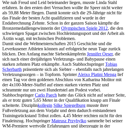
Wie nah Freud und Leid beieinander liegen, musste Linda Stahl
erfahren. In den ersten drei Versuchen wollte ihr Speer nicht weiter
als 59,88 Meter fliegen. Damit konnte sich die 29-Jährige nicht für
das Finale der besten Acht qualifizieren und wurde in der
Endabrechnung Zehnte. Schon in der ganzen Saison kämpfte die
Bronzemedaillengewinnerin der
Olympischen Spiele 2012
, die den
schwierigen Spagat zwischen Hochleistungssport und der Arbeit als
Ärztin wagt, mit technischen Problemen.
Damit sind die Weltmeisterschaften 2015 Geschichte und die
Leverkusener Athleten können auf erfolgreiche neun Tage zurück
blicken. Den Anfang machte Siebenkämpferin
Jennifer Oeser
, die
sich nach einer dreijährigen Verletzungs- und Babypause einen
starken zehnten Platz erkämpfte. Auch Stabhochspringer
Tobias
Scherbarth
präsentierte sich als Siebter – ebenfalls nach jahrelangen
Verletzungssorgen – in Topform. Sprinter
Aleixo Platini Menga
lief
einen Tag vor dem goldenen Abschluss von Katharina Molitor mit
der 4x100-Meter-Staffel auf einen starken vierten Platz und
schrammte nur um zwei Hundertstel am Podest vorbei.
Stabhochspringer
Carlo Paech
hatte das Glück nicht auf seiner Seite,
als er trotz guten 5,65 Meter in der Qualifikation knapp am Finale
scheiterte. Disziplin
kollegin
Silke Spiegelburg
musste ihrer
Fußverletzung aus dem Vorjahr und dem dadurch entstandenen
Trainingsrückstand Tribut zollen. 4,45 Meter reichten nicht für den
Finaleinzug. Hochspringer
Mateusz Przybylko
sammelte bei seiner
WM-Premiere wertvolle Erfahrungen und überzeugte in der