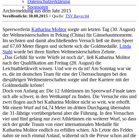
Datenschutzerklärung
Sponsoren
Archivmeldung aus dem Jahr 2015
Veröffentlicht: 30.08.2015
// Quelle:
TSV Bayer 04
Speerwerferin
Katharina Molitor
sorgte am letzten Tag (30. August)
der Weltmeisterschaften in Peking (China) für Gänsehautmomente.
Im sechsten und damit abschließenden Versuch ließ sie ihren Speer
auf 67,69 Meter fliegen und sicherte sich die Goldmedaille.
Linda
Stahl
wurde bei ihren fünften Weltmeisterschaften Zehnte.
„Das Gefühl für weite Würfe ist noch da“, ließ Katharina Molitor
nach der Qualifikation am Freitag (28. August) die
Leichtathletikwelt wissen. Und wie es da ist! Am Sonntag war sie
es, die im deutschen Team für eine der Überraschungen bei den
diesjährigen Weltmeisterschaften sorgte und ihre Karriere mit der
Goldmedaille krönte!
Doch von Anfang an: Die 12 Athletinnen im Speerwurf-Finale taten
sich alle schwer, in den Wettkampf zu finden. Die Versuche eins und
zwei flogen auch bei Katharina Molitor nicht so weit, wie erhofft.
Mit einem Wurf auf 64,74 Meter im dritten Durchgang übernahm
die 31-Jährige vorrübergehend aber die Führung. In den Versuchen
vier und fünf gelang nur zwei Athletinnen ein weiterer Wurf, so dass
sich der große Traum von einer internationalen Medaille für
Katharina Molitor endlich zu erfüllen schien. Als Letzte des Feldes
nahm sie noch einmal Anlauf, während sich die Presse schon auf die