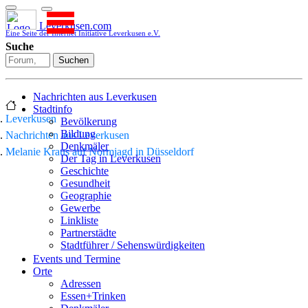
Leverkusen.com
Eine Seite der Internet Initiative Leverkusen e.V.
Suche
Suchen
Nachrichten aus Leverkusen
Stadtinfo
Leverkusen
Bevölkerung
Bildung
Nachrichten aus Leverkusen
Denkmäler
Melanie Kraus auf Normjagd in Düsseldorf
Der Tag in Leverkusen
Geschichte
Gesundheit
Geographie
Gewerbe
Linkliste
Partnerstädte
Stadtführer / Sehenswürdigkeiten
Stadtplan
Events und Termine
Stadtteile
Orte
Sport
Adressen
Who is who
Essen+Trinken
Wohnen