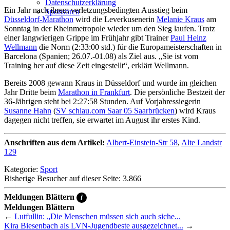
Datenschutzerklärung
Ein Jahr nach ihrem verletzungsbedingten Ausstieg beim
Sponsoren
Düsseldorf-Marathon
wird die Leverkusenerin
Melanie Kraus
am
Sonntag in der Rheinmetropole wieder um den Sieg laufen. Trotz
einer langwierigen Grippe im Frühjahr gibt Trainer
Paul Heinz
Wellmann
die Norm (2:33:00 std.) für die Europameisterschaften in
Barcelona (Spanien; 26.07.-01.08) als Ziel aus. „Sie ist vom
Training her auf diese Zeit eingestellt“, erklärt Wellmann.
Bereits 2008 gewann Kraus in Düsseldorf und wurde im gleichen
Jahr Dritte beim
Marathon in Frankfurt
. Die persönliche Bestzeit der
36-Jährigen steht bei 2:27:58 Stunden. Auf Vorjahressiegerin
Susanne Hahn
(
SV schlau.com Saar 05 Saarbrücken
) wird Kraus
dagegen nicht treffen, sie erwartet im August ihr erstes Kind.
Anschriften aus dem Artikel:
Albert-Einstein-Str 58
,
Alte Landstr
129
Kategorie:
Sport
Bisherige Besucher auf dieser Seite: 3.866
Meldungen Blättern
i
Meldungen Blättern
←
Lutfullin: „Die Menschen müssen sich auch siche...
Kira Biesenbach als LVN-Jugendbeste ausgezeichnet...
→