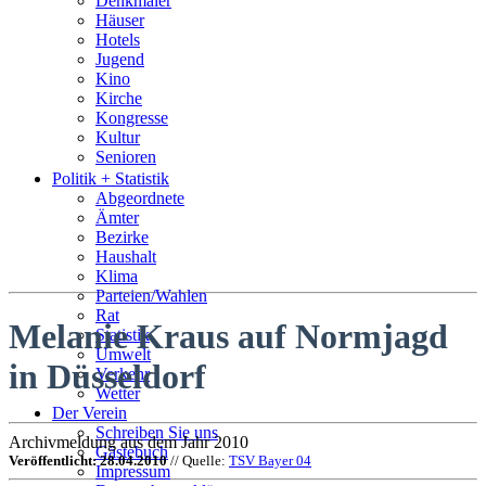
Denkmäler
Häuser
Hotels
Jugend
Kino
Kirche
Kongresse
Kultur
Senioren
Stadtführer
Politik + Statistik
Straßen
Abgeordnete
Ämter
Bezirke
Haushalt
Klima
Parteien/Wahlen
Rat
Melanie Kraus auf Normjagd
Statistik
Umwelt
in Düsseldorf
Verkehr
Wetter
Der Verein
Schreiben Sie uns
Archivmeldung aus dem Jahr 2010
Gästebuch
Veröffentlicht: 28.04.2010
// Quelle:
TSV Bayer 04
Impressum