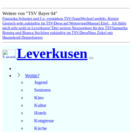
Weitere von "TSV Bayer 04"
Franziska Schuster und Co. verstärken TSV-Team
Wechsel perfekt: Kristin
Gierisch geht zukünftig im TSV-Dress auf Weitenjagd
Manuel Eitel: „Ich fühle
mich sehr wohl in Leverkusen“
Drei weitere Neuzugänge für den TSV
Samantha
Borutta und Bianca Stichling zukünftig im TSV-Dress
Nino Zirkel mit
Hausrekord Doppelsieger
Leverkusen
Wohin?
Jugend
Senioren
Kino
Kultur
Hotels
Kongresse
Kirche