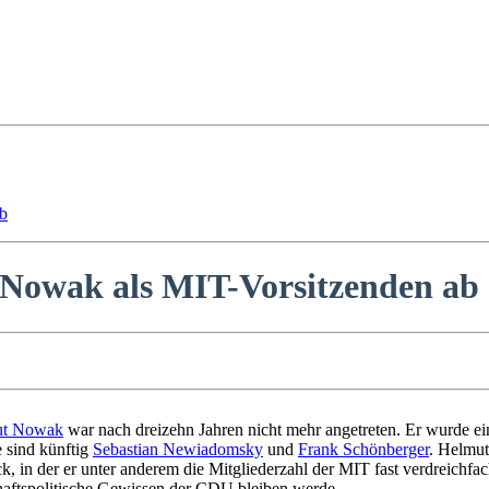
ab
t Nowak als MIT-Vorsitzenden ab
ut Nowak
war nach dreizehn Jahren nicht mehr angetreten. Er wurde 
e sind künftig
Sebastian Newiadomsky
und
Frank Schönberger
. Helmut
ck, in der er unter anderem die Mitgliederzahl der MIT fast verdreichfac
haftspolitische Gewissen der CDU bleiben werde.