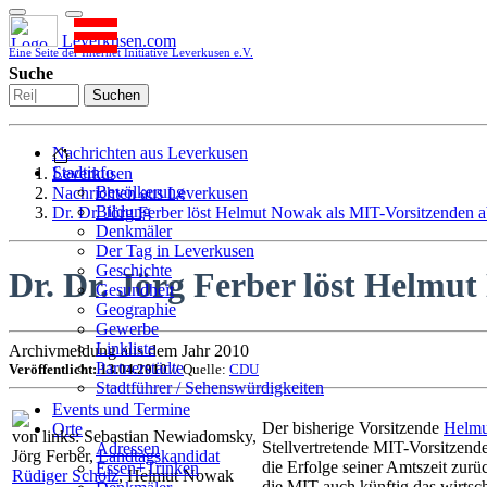
Leverkusen.com
Eine Seite der Internet Initiative Leverkusen e.V.
Suche
Suchen
Nachrichten aus Leverkusen
Stadtinfo
Leverkusen
Bevölkerung
Nachrichten aus Leverkusen
Bildung
Dr. Dr. Jörg Ferber löst Helmut Nowak als MIT-Vorsitzenden 
Denkmäler
Der Tag in Leverkusen
Geschichte
Dr. Dr. Jörg Ferber löst Helmu
Gesundheit
Geographie
Gewerbe
Linkliste
Archivmeldung aus dem Jahr 2010
Partnerstädte
Veröffentlicht: 13.04.2010
// Quelle:
CDU
Stadtführer / Sehenswürdigkeiten
Stadtplan
Events und Termine
Stadtteile
Der bisherige Vorsitzende
Helm
Orte
von links: Sebastian Newiadomsky,
Sport
Stellvertretende MIT-Vorsitzend
Adressen
Jörg Ferber,
Landtagskandidat
Who is who
die Erfolge seiner Amtszeit zurü
Essen+Trinken
Rüdiger Scholz
, Helmut Nowak
Wohnen
die MIT auch künftig das wirtsc