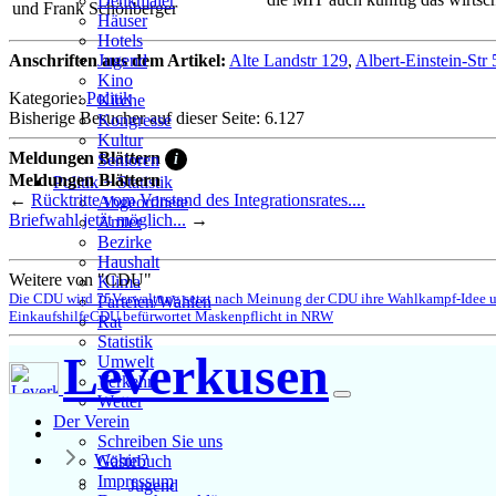
Denkmäler
und Frank Schönberger
Häuser
Hotels
Anschriften aus dem Artikel:
Alte Landstr 129
,
Albert-Einstein-Str 
Jugend
Kino
Kategorie:
Politik
Kirche
Bisherige Besucher auf dieser Seite: 6.127
Kongresse
Kultur
Meldungen Blättern
i
Senioren
Meldungen Blättern
Stadtführer
Politik + Statistik
←
Rücktritte vom Vorstand des Integrationsrates....
Straßen
Abgeordnete
Briefwahl jetzt möglich...
→
Ämter
Bezirke
Haushalt
Weitere von "CDU"
Klima
Die CDU wird 75
Verwaltung setzt nach Meinung der CDU ihre Wahlkampf-Idee 
Parteien/Wahlen
Einkaufshilfe
CDU befürwortet Maskenpflicht in NRW
Rat
Statistik
Leverkusen
Umwelt
Verkehr
Wetter
Der Verein
Schreiben Sie uns
Wohin?
Gästebuch
Impressum
Jugend