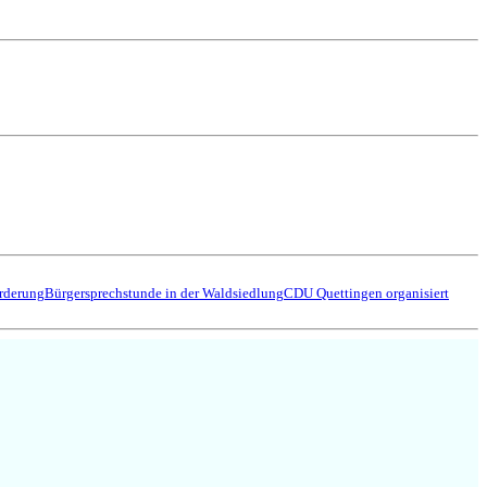
örderung
Bürgersprechstunde in der Waldsiedlung
CDU Quettingen organisiert