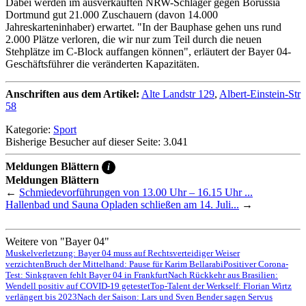
Dabei werden im ausverkauften NRW-Schlager gegen Borussia
Dortmund gut 21.000 Zuschauern (davon 14.000
Jahreskarteninhaber) erwartet. "In der Bauphase gehen uns rund
2.000 Plätze verloren, die wir nur zum Teil durch die neuen
Stehplätze im C-Block auffangen können", erläutert der Bayer 04-
Geschäftsführer die veränderten Kapazitäten.
Anschriften aus dem Artikel:
Alte Landstr 129
,
Albert-Einstein-Str
58
Kategorie:
Sport
Bisherige Besucher auf dieser Seite: 3.041
Meldungen Blättern
i
Meldungen Blättern
←
Schmiedevorführungen von 13.00 Uhr – 16.15 Uhr ...
Hallenbad und Sauna Opladen schließen am 14. Juli...
→
Weitere von "Bayer 04"
Muskelverletzung: Bayer 04 muss auf Rechtsverteidiger Weiser
verzichten
Bruch der Mittelhand: Pause für Karim Bellarabi
Positiver Corona-
Test: Sinkgraven fehlt Bayer 04 in Frankfurt
Nach Rückkehr aus Brasilien:
Wendell positiv auf COVID-19 getestet
Top-Talent der Werkself: Florian Wirtz
verlängert bis 2023
Nach der Saison: Lars und Sven Bender sagen Servus