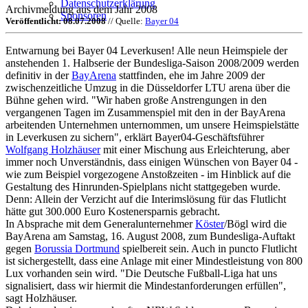
Datenschutzerklärung
Archivmeldung aus dem Jahr 2008
Sponsoren
Veröffentlicht: 08.07.2008
// Quelle:
Bayer 04
Entwarnung bei Bayer 04 Leverkusen! Alle neun Heimspiele der
anstehenden 1. Halbserie der Bundesliga-Saison 2008/2009 werden
definitiv in der
BayArena
stattfinden, ehe im Jahre 2009 der
zwischenzeitliche Umzug in die Düsseldorfer LTU arena über die
Bühne gehen wird. "Wir haben große Anstrengungen in den
vergangenen Tagen im Zusammenspiel mit den in der BayArena
arbeitenden Unternehmen unternommen, um unsere Heimspielstätte
in Leverkusen zu sichern", erklärt Bayer04-Geschäftsführer
Wolfgang Holzhäuser
mit einer Mischung aus Erleichterung, aber
immer noch Unverständnis, dass einigen Wünschen von Bayer 04 -
wie zum Beispiel vorgezogene Anstoßzeiten - im Hinblick auf die
Gestaltung des Hinrunden-Spielplans nicht stattgegeben wurde.
Denn: Allein der Verzicht auf die Interimslösung für das Flutlicht
hätte gut 300.000 Euro Kostenersparnis gebracht.
In Absprache mit dem Generalunternehmer
Köster
/Bögl wird die
BayArena am Samstag, 16. August 2008, zum Bundesliga-Auftakt
gegen
Borussia Dortmund
spielbereit sein. Auch in puncto Flutlicht
ist sichergestellt, dass eine Anlage mit einer Mindestleistung von 800
Lux vorhanden sein wird. "Die Deutsche Fußball-Liga hat uns
signalisiert, dass wir hiermit die Mindestanforderungen erfüllen",
sagt Holzhäuser.