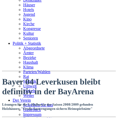
Denkmäler
Häuser
Hotels
Jugend
Kino
Kirche
Kongresse
Kultur
Senioren
Stadtführer
Politik + Statistik
Straßen
Abgeordnete
Ämter
Bezirke
Haushalt
Klima
Parteien/Wahlen
Rat
Bayer 04 Leverkusen bleibt
Statistik
Umwelt
definitiv in der BayArena
Verkehr
Wetter
Der Verein
Lösungen für die 1. Halbserie der Saison 2008/2009 gefunden
Schreiben Sie uns
Holzhäuser: "Große Anstrengungen sichern Heimspielstätte"
Gästebuch
Impressum