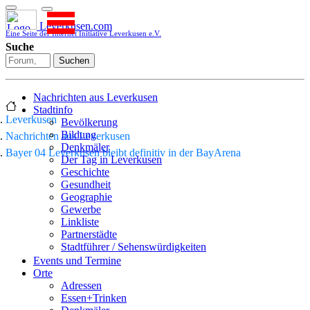
Leverkusen.com
Eine Seite der Internet Initiative Leverkusen e.V.
Suche
Suchen
Nachrichten aus Leverkusen
Stadtinfo
Leverkusen
Bevölkerung
Bildung
Nachrichten aus Leverkusen
Denkmäler
Bayer 04 Leverkusen bleibt definitiv in der BayArena
Der Tag in Leverkusen
Geschichte
Gesundheit
Geographie
Gewerbe
Linkliste
Partnerstädte
Stadtführer / Sehenswürdigkeiten
Stadtplan
Events und Termine
Stadtteile
Orte
Sport
Adressen
Who is who
Essen+Trinken
Wohnen