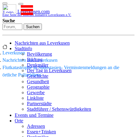
Leverkusen.com
Eine Seite der Internet Initiative Leverkusen e.V.
Suche
Suchen
Nachrichten aus Leverkusen
Stadtinfo
Leverkusen
Bevölkerung
Bildung
Nachrichten aus Leverkusen
Denkmäler
Flutkatastrophe in Südostasien- Vermisstenmeldungen an die
Der Tag in Leverkusen
örtliche Polizeidiens
Geschichte
Gesundheit
Geographie
Gewerbe
Linkliste
Partnerstädte
Stadtführer / Sehenswürdigkeiten
Stadtplan
Events und Termine
Stadtteile
Orte
Sport
Adressen
Who is who
Essen+Trinken
Wohnen