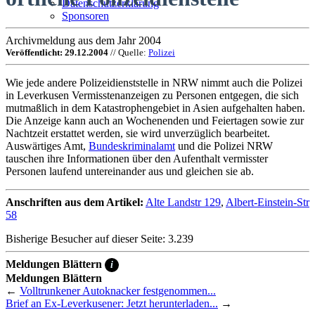
Datenschutzerklärung
Sponsoren
Archivmeldung aus dem Jahr 2004
Veröffentlicht: 29.12.2004
// Quelle:
Polizei
Wie jede andere Polizeidienststelle in NRW nimmt auch die Polizei
in Leverkusen Vermisstenanzeigen zu Personen entgegen, die sich
mutmaßlich in dem Katastrophengebiet in Asien aufgehalten haben.
Die Anzeige kann auch an Wochenenden und Feiertagen sowie zur
Nachtzeit erstattet werden, sie wird unverzüglich bearbeitet.
Auswärtiges Amt,
Bundeskriminalamt
und die Polizei NRW
tauschen ihre Informationen über den Aufenthalt vermisster
Personen laufend untereinander aus und gleichen sie ab.
Anschriften aus dem Artikel:
Alte Landstr 129
,
Albert-Einstein-Str
58
Bisherige Besucher auf dieser Seite: 3.239
Meldungen Blättern
i
Meldungen Blättern
←
Volltrunkener Autoknacker festgenommen...
Brief an Ex-Leverkusener: Jetzt herunterladen...
→