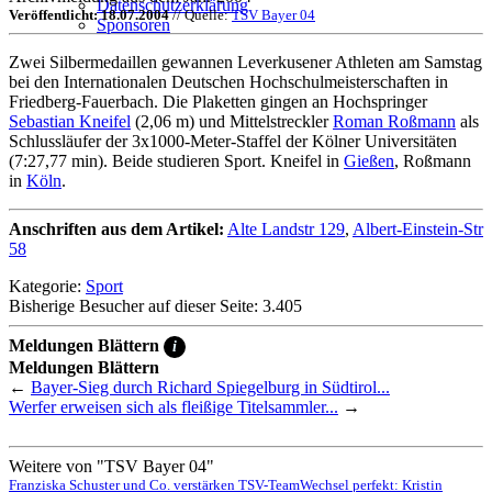
Datenschutzerklärung
Veröffentlicht: 18.07.2004
// Quelle:
TSV Bayer 04
Sponsoren
Zwei Silbermedaillen gewannen Leverkusener Athleten am Samstag
bei den Internationalen Deutschen Hochschulmeisterschaften in
Friedberg-Fauerbach. Die Plaketten gingen an Hochspringer
Sebastian Kneifel
(2,06 m) und Mittelstreckler
Roman Roßmann
als
Schlussläufer der 3x1000-Meter-Staffel der Kölner Universitäten
(7:27,77 min). Beide studieren Sport. Kneifel in
Gießen
, Roßmann
in
Köln
.
Anschriften aus dem Artikel:
Alte Landstr 129
,
Albert-Einstein-Str
58
Kategorie:
Sport
Bisherige Besucher auf dieser Seite: 3.405
Meldungen Blättern
i
Meldungen Blättern
←
Bayer-Sieg durch Richard Spiegelburg in Südtirol...
Werfer erweisen sich als fleißige Titelsammler...
→
Weitere von "TSV Bayer 04"
Franziska Schuster und Co. verstärken TSV-Team
Wechsel perfekt: Kristin