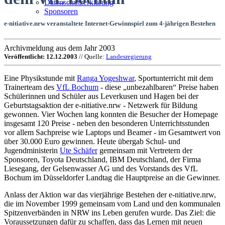
Datenschutzerklärung
Sponsoren
e-nitiative.nrw veranstaltete Internet-Gewinnspiel zum 4-jährigen Bestehen
Archivmeldung aus dem Jahr 2003
Veröffentlicht: 12.12.2003
// Quelle:
Landesregierung
Eine Physikstunde mit
Ranga Yogeshwar
, Sportunterricht mit dem
Trainerteam des
VfL Bochum
- diese „unbezahlbaren“ Preise haben
Schülerinnen und Schüler aus Leverkusen und Hagen bei der
Geburtstagsaktion der e-nitiative.nrw - Netzwerk für Bildung
gewonnen. Vier Wochen lang konnten die Besucher der Homepage
insgesamt 120 Preise - neben den besonderen Unterrichtsstunden
vor allem Sachpreise wie Laptops und Beamer - im Gesamtwert von
über 30.000 Euro gewinnen. Heute übergab Schul- und
Jugendministerin
Ute Schäfer
gemeinsam mit Vertretern der
Sponsoren, Toyota Deutschland, IBM Deutschland, der Firma
Liesegang, der Gelsenwasser AG und des Vorstands des VfL
Bochum im Düsseldorfer Landtag die Hauptpreise an die Gewinner.
Anlass der Aktion war das vierjährige Bestehen der e-nitiative.nrw,
die im November 1999 gemeinsam vom Land und den kommunalen
Spitzenverbänden in NRW ins Leben gerufen wurde. Das Ziel: die
Voraussetzungen dafür zu schaffen, dass das Lernen mit neuen