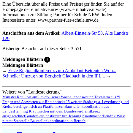
Eine Übersicht über alle Preise und Preisträger finden Sie auf der
Homepage der e-nitiative.nrw (www.e-nitiative.nrw.de)
Informationen zur Stiftung Partner für Schule NRW finden
Interessierte unter: www.partner-fuer-schule.nrw.de
Anschriften aus dem Artikel:
Albert-Einstein-Str 58
,
Alte Landstr
129
Bisherige Besucher auf dieser Seite: 3.551
Meldungen Blättern
i
Meldungen Blättern
←
Erste Regionalkonferenz zum Ambulant Betreuten Woh...
Schneller Umzug von Bergisch Gladbach in den IPL...
→
Weitere von "Landesregierung"
Minister Reul löst auf Leverkusener Wache landesweiten Testalarm aus
29
Fragen und Antworten zur Rheinbrücke
25 weitere Städte (u.a. Leverkusen) und
Kreise beteiligen sich an Plattform zur Baustellenkoordination des
Landes
Henning Krautmacher mit dem Bundesverdienstkreuz
ausgezeichnet
Bundesverdienstkreuz für Henning Krautmacher
Hendrik Wüst
nimmt Stabstelle Baustellenkoordination in Betrieb