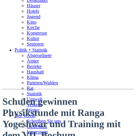
Denkmäler
Häuser
Hotels
Jugend
Kino
Kirche
Kongresse
Kultur
Senioren
Stadtführer
Politik + Statistik
Straßen
Abgeordnete
Ämter
Bezirke
Haushalt
Klima
Parteien/Wahlen
Rat
Statistik
Schulen gewinnen
Umwelt
Verkehr
Physikstunde mit Ranga
Wetter
Der Verein
Schreiben Sie uns
Yogeshwar und Training mit
Gästebuch
Impressum
dem VfL Bochum