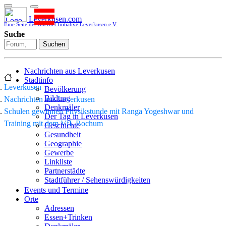
Leverkusen.com
Eine Seite der Internet Initiative Leverkusen e.V.
Suche
Suchen
Nachrichten aus Leverkusen
Stadtinfo
Leverkusen
Bevölkerung
Bildung
Nachrichten aus Leverkusen
Denkmäler
Schulen gewinnen Physikstunde mit Ranga Yogeshwar und
Der Tag in Leverkusen
Training mit dem VfL Bochum
Geschichte
Gesundheit
Geographie
Gewerbe
Linkliste
Partnerstädte
Stadtführer / Sehenswürdigkeiten
Stadtplan
Events und Termine
Stadtteile
Orte
Sport
Adressen
Who is who
Essen+Trinken
Wohnen