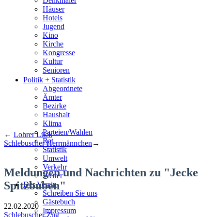
Denkmäler
Häuser
Hotels
Jugend
Kino
Kirche
Kongresse
Kultur
Senioren
Stadtführer
Politik + Statistik
Straßen
Abgeordnete
Ämter
Bezirke
Haushalt
Klima
Parteien/Wahlen
←
Lohrer Lück
Rat
Schlebuscher Herrmännchen
→
Statistik
Umwelt
Verkehr
Meldungen und Nachrichten zu "Jecke
Wetter
Spitzbuben"
Der Verein
Schreiben Sie uns
Gästebuch
22.02.2020
Impressum
Schlebuscher Zug