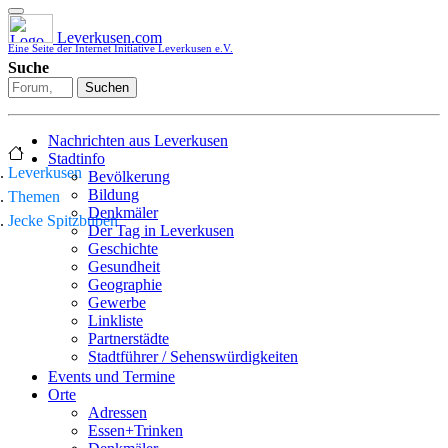
Leverkusen.com
Eine Seite der Internet Initiative Leverkusen e.V.
Suche
Suchen
Nachrichten aus Leverkusen
Stadtinfo
Leverkusen
Bevölkerung
Bildung
Themen
Denkmäler
Jecke Spitzbuben
Der Tag in Leverkusen
Geschichte
Gesundheit
Geographie
Gewerbe
Linkliste
Partnerstädte
Stadtführer / Sehenswürdigkeiten
Stadtplan
Events und Termine
Stadtteile
Orte
Sport
Adressen
Who is who
Essen+Trinken
Wohnen