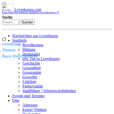
Leverkusen.com
Eine Seite der Internet Initiative Leverkusen e.V.
Suche
Suchen
Nachrichten aus Leverkusen
Stadtinfo
Leverkusen
Bevölkerung
Bildung
Themen
Denkmäler
Bayer Direct Services
Der Tag in Leverkusen
Geschichte
Gesundheit
Geographie
Gewerbe
Linkliste
Partnerstädte
Stadtführer / Sehenswürdigkeiten
Stadtplan
Events und Termine
Stadtteile
Orte
Sport
Adressen
Who is who
Essen+Trinken
Wohnen