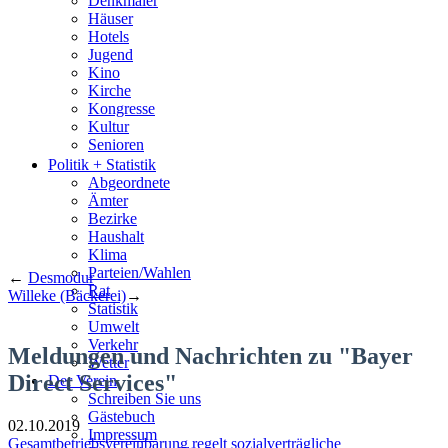
Denkmäler
Häuser
Hotels
Jugend
Kino
Kirche
Kongresse
Kultur
Senioren
Stadtführer
Politik + Statistik
Straßen
Abgeordnete
Ämter
Bezirke
Haushalt
Klima
Parteien/Wahlen
←
Desmodur
Rat
Willeke (Bäckerei)
→
Statistik
Umwelt
Verkehr
Meldungen und Nachrichten zu "Bayer
Wetter
Direct Services"
Der Verein
Schreiben Sie uns
Gästebuch
02.10.2019
Impressum
Gesamtbetriebsvereinbarung regelt sozialverträgliche