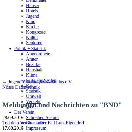
Denkmäler
Häuser
Hotels
Jugend
Kino
Kirche
Kongresse
Kultur
Senioren
Stadtführer
Politik + Statistik
Straßen
Abgeordnete
Ämter
Bezirke
Haushalt
Klima
Parteien/Wahlen
←
Jugendförderung St. Antonius e.V.
Rat
Nösse Datentechnik
→
Statistik
Umwelt
Verkehr
Meldungen und Nachrichten zu "BND"
Wetter
Der Verein
28.09.2016
Schreiben Sie uns
Tod dem Verräter – Der Fall Lutz Eigendorf
Gästebuch
17.08.2015
Impressum