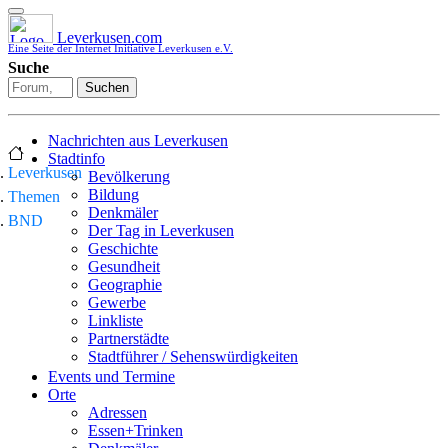
Leverkusen.com
Eine Seite der Internet Initiative Leverkusen e.V.
Suche
Suchen
Nachrichten aus Leverkusen
Stadtinfo
Leverkusen
Bevölkerung
Bildung
Themen
Denkmäler
BND
Der Tag in Leverkusen
Geschichte
Gesundheit
Geographie
Gewerbe
Linkliste
Partnerstädte
Stadtführer / Sehenswürdigkeiten
Stadtplan
Events und Termine
Stadtteile
Orte
Sport
Adressen
Who is who
Essen+Trinken
Wohnen