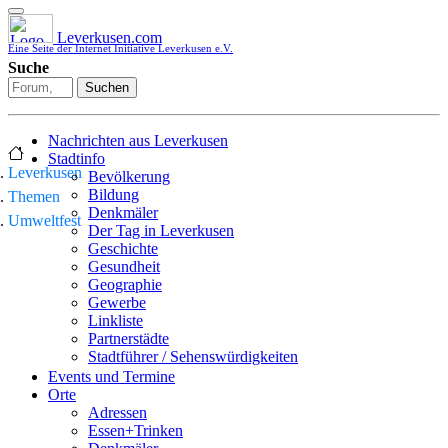
Leverkusen.com
Eine Seite der Internet Initiative Leverkusen e.V.
Suche
Suchen
Nachrichten aus Leverkusen
Stadtinfo
Leverkusen
Bevölkerung
Bildung
Themen
Denkmäler
Umweltfest
Der Tag in Leverkusen
Geschichte
Gesundheit
Geographie
Gewerbe
Linkliste
Partnerstädte
Stadtführer / Sehenswürdigkeiten
Stadtplan
Events und Termine
Stadtteile
Orte
Sport
Adressen
Who is who
Essen+Trinken
Wohnen