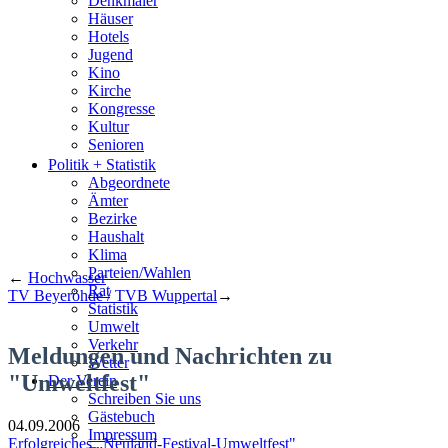
Denkmäler
Häuser
Hotels
Jugend
Kino
Kirche
Kongresse
Kultur
Senioren
Stadtführer
Politik + Statistik
Straßen
Abgeordnete
Ämter
Bezirke
Haushalt
Klima
Parteien/Wahlen
←
Hochwasser
Rat
TV Beyeröhde / TVB Wuppertal
→
Statistik
Umwelt
Verkehr
Meldungen und Nachrichten zu
Wetter
"Umweltfest"
Der Verein
Schreiben Sie uns
Gästebuch
04.09.2006
Impressum
Erfolgreiches „Neuland-Festival-Umweltfest"